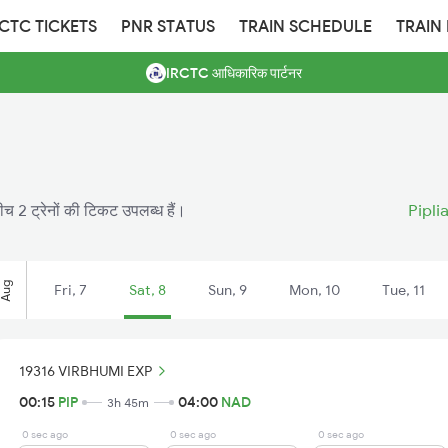
RCTC TICKETS
PNR STATUS
TRAIN SCHEDULE
TRAIN
IRCTC आधिकारिक पार्टनर
ीच 2 ट्रेनों की टिकट उपलब्ध हैं।
Pipli
Aug
Fri, 7
Sat, 8
Sun, 9
Mon, 10
Tue, 11
19316 VIRBHUMI EXP
00:15
PIP
04:00
NAD
3h 45m
0 sec ago
0 sec ago
0 sec ago