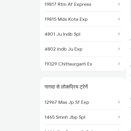
19817 Rtm Af Express
19815 Mds Kota Exp
4801 Ju Indb Spl
4802 Indb Ju Exp
19329 Chittaurgarh Ex
19330 Virbhumi Exp
नागदा से लोकप्रिय ट्रेनें
19328 Udz Rtm Exp
12967 Mas Jp Sf Exp
19711 Jp Bpl Express
1465 Smnh Jbp Spl
19712 Bpl Jp Exp