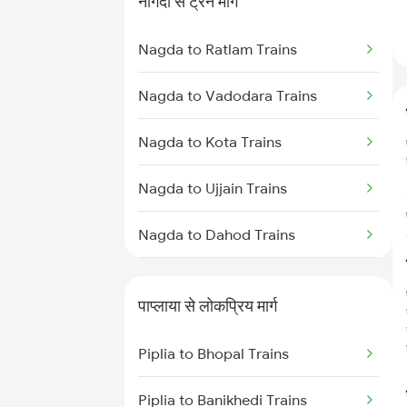
नागदा से ट्रेन मार्ग
Piplia to Jaipur Trains
Nagda to Ratlam Trains
Piplia to Makshi Trains
Nagda to Vadodara Trains
Nagda to Kota Trains
Nagda to Ujjain Trains
Nagda to Dahod Trains
Nagda to Meghnagar Trains
पाप्लाया से लोकप्रिय मार्ग
Nagda to Surat Trains
Piplia to Bhopal Trains
Piplia to Banikhedi Trains