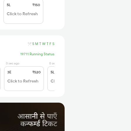
SL
₹150
Click to Refresh
S
M
T
W
T
F
S
19711 Running Status
0 sec ago
0 sec ago
3E
₹520
SL
₹150
Click to Refresh
Click to Refresh