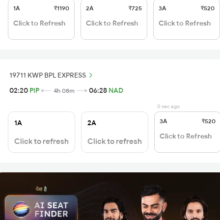
1A
₹1190
2A
₹725
3A
₹520
Click to Refresh
Click to Refresh
Click to Refresh
19711 KWP BPL EXPRESS
02:20
PIP
06:28
NAD
4h 08m
0 sec ago
3A
₹520
1A
2A
Click to Refresh
Click to refresh
Click to refresh