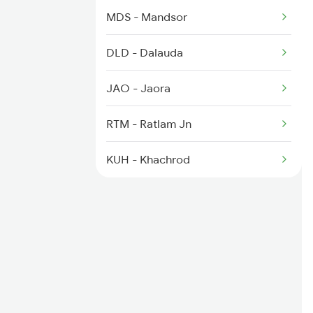
2903 Mmct Asr Spl
MDS - Mandsor
2904 Goldn Temple Spl
DLD - Dalauda
2925 Bdts Asr Spl
JAO - Jaora
2926 Paschim Exp Spl
RTM - Ratlam Jn
KUH - Khachrod