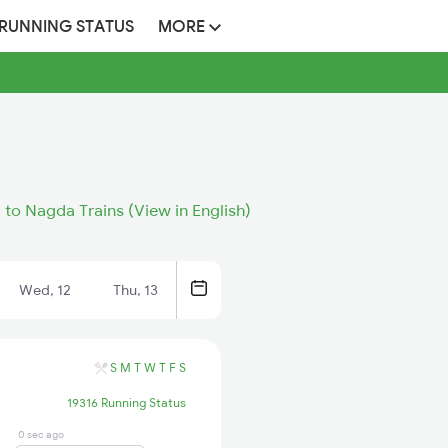
 RUNNING STATUS
MORE
a to Nagda Trains (View in English)
Wed, 12
Thu, 13
S
M
T
W
T
F
S
19316 Running Status
0 sec ago