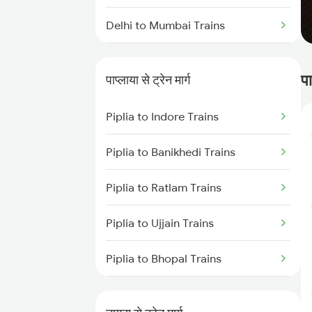
Delhi to Mumbai Trains
Mumbai to Pune Trains
पा
पाप्लाया से ट्रेन मार्ग
Delhi to Jammu Trains
Piplia to Indore Trains
Mumbai to Delhi Trains
Piplia to Banikhedi Trains
Mumbai to Goa Trains
Piplia to Ratlam Trains
Chennai to Coimbatore Trains
Piplia to Ujjain Trains
Piplia to Bhopal Trains
Piplia to Udaipur Trains