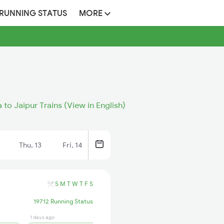
 RUNNING STATUS
MORE
a to Jaipur Trains (View in English)
Thu, 13
Fri, 14
S
M
T
W
T
F
S
19712 Running Status
1 days ago
1 days ago