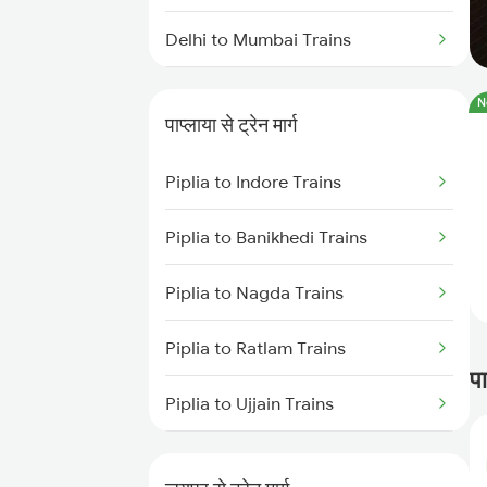
Delhi to Mumbai Trains
Mumbai to Pune Trains
N
पाप्लाया से ट्रेन मार्ग
Delhi to Jammu Trains
Piplia to Indore Trains
Mumbai to Delhi Trains
Piplia to Banikhedi Trains
Mumbai to Goa Trains
Piplia to Nagda Trains
Chennai to Coimbatore Trains
Piplia to Ratlam Trains
पा
Piplia to Ujjain Trains
Piplia to Bhopal Trains