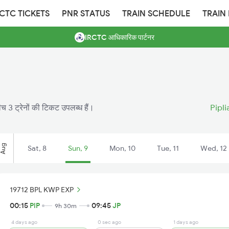
RCTC TICKETS
PNR STATUS
TRAIN SCHEDULE
TRAIN
IRCTC आधिकारिक पार्टनर
ीच 3 ट्रेनों की टिकट उपलब्ध हैं।
Pipli
Aug
Sat, 8
Sun, 9
Mon, 10
Tue, 11
Wed, 12
19712 BPL KWP EXP
00:15
PIP
09:45
JP
9h 30m
4 days ago
0 sec ago
1 days ago