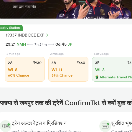
earby Station
19337 INDB DEE EXP
23:21
NMH
06:45
JP
7h 24m
2 min ago
2 min ago
4 days ago
2A
₹930
3A
₹660
3E
₹6
WL 8
WL 11
WL 3
60% Chance
59% Chance
Alternate Travel Pl
प्लाया से जयपुर तक की ट्रेनें ConfirmTkt से क्यों बुक कर
ट्रेन अल्टरनेट्स व प्रिडिक्शन
सुरक्षित भु