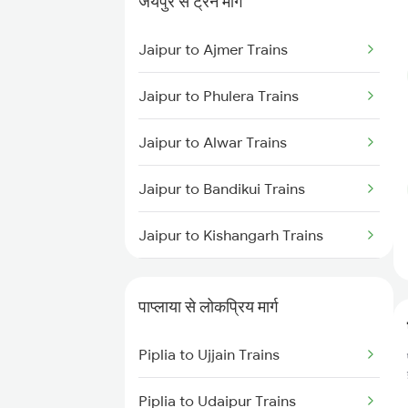
जयपुर से ट्रेन मार्ग
Piplia to Udaipur Trains
Jaipur to Ajmer Trains
Piplia to Makshi Trains
Jaipur to Phulera Trains
Jaipur to Alwar Trains
Jaipur to Bandikui Trains
Jaipur to Kishangarh Trains
Jaipur to Dausa Trains
पाप्लाया से लोकप्रिय मार्ग
Jaipur to Rewari Trains
Piplia to Ujjain Trains
Jaipur to New Delhi Trains
Piplia to Udaipur Trains