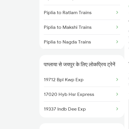
Piplia to Ratlam Trains
Piplia to Makshi Trains
Piplia to Nagda Trains
Piplia to Bhopal Trains
पाप्लाया से जयपुर के लिए लोकप्रिय ट्रेनें
Piplia to Banikhedi Trains
19712 Bpl Kwp Exp
Piplia to Indore Trains
17020 Hyb Hsr Express
19337 Indb Dee Exp