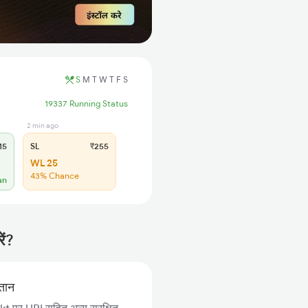
S
M
T
W
T
F
S
19337 Running Status
2 min ago
15
SL
₹255
WL 25
43% Chance
an
ें?
गतान