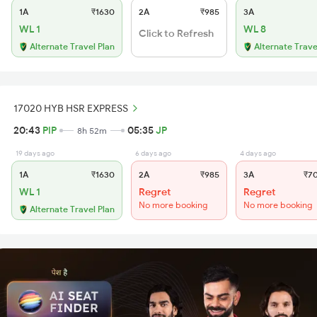
1A
₹1630
2A
₹985
3A
WL 1
WL 8
Click to Refresh
Alternate Travel Plan
Alternate Trave
17020 HYB HSR EXPRESS
20:43
PIP
05:35
JP
8h 52m
19 days ago
6 days ago
4 days ago
1A
₹1630
2A
₹985
3A
₹7
WL 1
Regret
Regret
No more booking
No more booking
Alternate Travel Plan