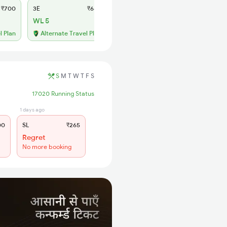
₹700
3E
₹640
SL
₹265
WL 5
WL 30
62% Chance
l Plan
Alternate Travel Plan
S
M
T
W
T
F
S
17020 Running Status
1 days ago
00
SL
₹265
Regret
No more booking