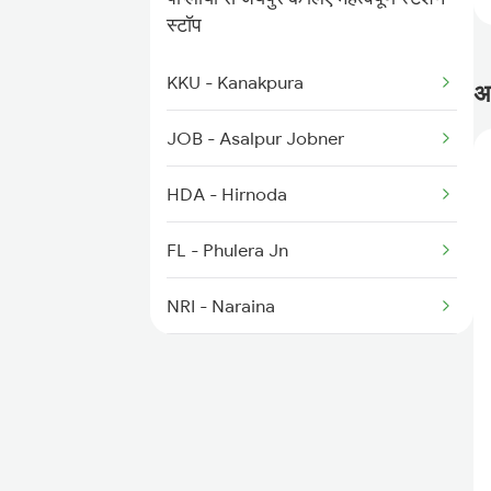
2316 Udz Koaa Spl
स्टॉप
2385 Hwh Ju Spl
KKU - Kanakpura
अक
2386 Ju Hwh Sf Spl
JOB - Asalpur Jobner
2387 Hwh Bkn Spl
HDA - Hirnoda
2388 Bkn Hwh Sf Spl
FL - Phulera Jn
NRI - Naraina
KSG - Kishangarh
MDJN - Madar Jnajmer
AII - Ajmer Jn