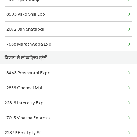
18503 Vskp Snsi Exp
12072 Jan Shatabdi
17688 Marathwada Exp
विजाग से लोकप्रिय ट्रेनें
12715 Sachkhand Exp
18463 Prashanthi Expr
17618 Tapovan Express
12839 Chennai Mail
17620 Ned Awb Exp
22819 Intercity Exp
17015 Visakha Express
22879 Bbs Tpty Sf