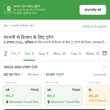
आसान ट्रेन टिकट बुकिंग
डाउनलोड करें
4.8 (1,104,530)
15 करोड़+ यूज़र्स का भरोसा
होम
परभनी से विजाग ट्रेन
View in English
परभनी से विजाग के लिए ट्रेन
8 अगस्त 2026, शनिवार
के लिए परभनी से विजाग के बीच 2 ट्रेनों की टिकट उपलब्ध हैं।
Aug
Fri, 7
Sat, 8
Sun, 9
Mon, 10
Tue, 11
Wed, 12
Thu
18504 SNSI VSKP EXP
02:10
PBN
21:50
VSKP
19h 40m
Schedule
7 days ago
18 min ago
7 days ago
2A
₹1935
3A
₹1360
SL
WL 2
WL 3
WL 22
65% Chance
Alternate Travel Plan
Alternate Travel Plan