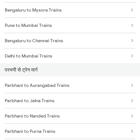
Bengaluru to Mysore Trains
Pune to Mumbai Trains
Bengaluru to Chennai Trains
Delhi to Mumbai Trains
परभनी से ट्रेन मार्ग
Mumbai to Pune Trains
Parbhani to Aurangabad Trains
Delhi to Jammu Trains
Parbhani to Jalna Trains
Mumbai to Delhi Trains
Parbhani to Nanded Trains
Mumbai to Goa Trains
Parbhani to Purna Trains
Chennai to Coimbatore Trains