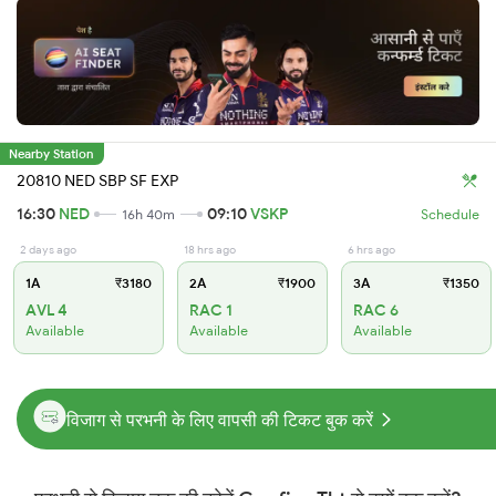
Nearby Station
20810 NED SBP SF EXP
16:30
NED
09:10
VSKP
16h 40m
Schedule
2 days ago
18 hrs ago
6 hrs ago
1A
₹3180
2A
₹1900
3A
₹1350
AVL 4
RAC 1
RAC 6
Available
Available
Available
विजाग से परभनी के लिए वापसी की टिकट बुक करें