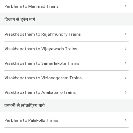
Parbhani to Manmad Trains
विजाग से ट्रेन मार्ग
Parbhani to Partur Trains
Visakhapatnam to Rajahmundry Trains
Parbhani to Seloo Trains
Visakhapatnam to Vijayawada Trains
Parbhani to Manwath Trains
Visakhapatnam to Samarlakota Trains
Parbhani to Rotegaon Trains
Visakhapatnam to Vizianagaram Trains
Parbhani to Nagarsul Trains
Visakhapatnam to Anakapalle Trains
Parbhani to Latur Trains
परभनी से लोकप्रिय मार्ग
Visakhapatnam to Tadepalligudem Trains
Parbhani to Parli Trains
Parbhani to Palakollu Trains
Visakhapatnam to Tuni Trains
Parbhani to Hyderabad Trains