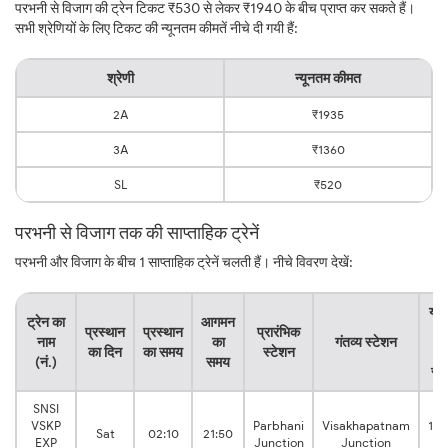
परभनी से विजाग की ट्रेन टिकट ₹530 से लेकर ₹1940 के बीच प्राप्त कर सकते हैं।
सभी श्रेणियों के लिए टिकट की न्यूनतम कीमतें नीचे दी गयी हैं:
श्रेणी
न्यूनतम कीमत
2A
₹1935
3A
₹1360
SL
₹520
परभनी से विजाग तक की साप्ताहिक ट्रेनें
परभनी और विजाग के बीच 1 साप्ताहिक ट्रेनें चलती हैं। नीचे विवरण देखें:
यात्
ट्रेन का
आगमन
प्रस्थान
प्रस्थान
प्रारंभिक
क
नाम
का
गंतव्य स्टेशन
का दिन
का समय
स्टेशन
कु
(नं.)
समय
सम
SNSI
VSKP
Parbhani
Visakhapatnam
19:
Sat
02:10
21:50
EXP
Junction
Junction
hr