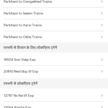
Parbhani to Gangakhed Trains
Visakhapatnam to Khurdha Trains
Parbhani to Gangakhed Trains
Parbhani to Salem Trains
Visakhapatnam to Brahmapur Trains
Parbhani to Itarsi Trains
Visakhapatnam to Bhubaneswar Trains
Parbhani to Okha Trains
Visakhapatnam to Annavaram Trains
परभनी से विजाग के लिए लोकप्रिय ट्रेनें
Parbhani to Narsapur Trains
Visakhapatnam to Nidadavolu Trains
18504 Snsi Vskp Exp
Parbhani to Kurnool Trains
Visakhapatnam to Kasibugga Trains
20810 Ned Sbp Sf Exp
Parbhani to Shankarpalli Trains
परभनी से लोकप्रिय ट्रेनें
Parbhani to Lingampalli Trains
12787 Ns Nsl Sf Exp
Parbhani to Chalisgaon Trains
17064 Ajanta Exp
Parbhani to Adilabad Trains