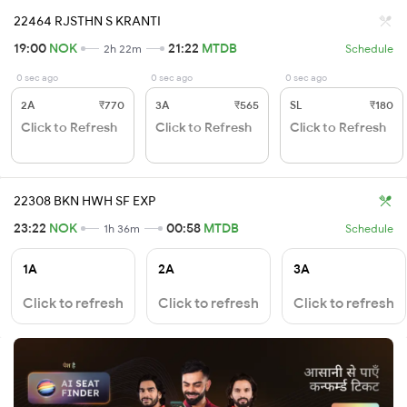
22464 RJSTHN S KRANTI
19:00
NOK
21:22
MTDB
2h 22m
Schedule
0 sec ago
0 sec ago
0 sec ago
2A
₹770
3A
₹565
SL
₹180
Click to Refresh
Click to Refresh
Click to Refresh
22308 BKN HWH SF EXP
23:22
NOK
00:58
MTDB
1h 36m
Schedule
1A
2A
3A
Click to refresh
Click to refresh
Click to refresh