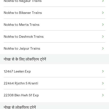
Nokha to Nagaur Trains
Delhi to Jammu Trains
Nokha to Bikaner Trains
Mumbai to Delhi Trains
Nokha to Merta Trains
Mumbai to Goa Trains
Nokha to Deshnok Trains
Chennai to Coimbatore Trains
Nokha to Jaipur Trains
नोखा से के लिए लोकप्रिय ट्रेनें
Nokha to Jodhpur Trains
12467 Leelan Exp
Nokha to Mandi Dabwali Trains
22464 Rjsthn S Kranti
Nokha to Bathinda Trains
22308 Bkn Hwh Sf Exp
Nokha to Abu Road Trains
नोखा से लोकप्रिय ट्रेनें
Nokha to Ahmedabad Trains