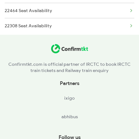
22464 Seat Availability
2475 Hsr Cbe Ac Spl
22308 Seat Availability
2476 Cbe Hsr Ac Exp
2495 Koaa Festival Sp
2496 Koaa Bkn Spl
Confirmtkt.com is official partner of IRCTC to book IRCTC
train tickets and Railway train enquiry
2789 Sc Hsr Spl
Partners
2790 Hsr Sc Spl
ixigo
abhibus
Follow us