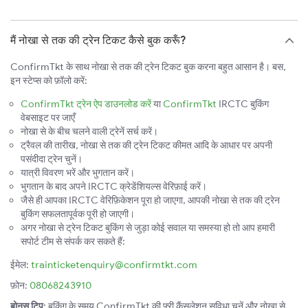
मैं नोखा से तक की ट्रेन टिकट कैसे बुक करूँ?
ConfirmTkt के साथ नोखा से तक की ट्रेन टिकट बुक करना बहुत आसान है। बस,
इन स्टेप्स को फ़ॉलो करें:
ConfirmTkt ट्रेन ऐप डाउनलोड करें
या
ConfirmTkt
IRCTC बुकिंग
वेबसाइट पर जाएँ
नोखा से के बीच चलने वाली ट्रेनें सर्च करें।
ट्रैवल की तारीख, नोखा से तक की ट्रेन टिकट कीमत आदि के आधार पर अपनी
पसंदीदा ट्रेन चुनें।
यात्री विवरण भरें और भुगतान करें।
भुगतान के बाद अपने IRCTC क्रेडेंशियल्स वेरिफ़ाई करें।
जैसे ही आपका IRCTC वेरिफ़िकेशन पूरा हो जाएगा, आपकी नोखा से तक की ट्रेन
बुकिंग सफलतापूर्वक पूरी हो जाएगी।
अगर नोखा से ट्रेन टिकट बुकिंग से जुड़ा कोई सवाल या समस्या हो तो आप हमारी
सपोर्ट टीम से संपर्क कर सकते हैं:
ईमेल:
trainticketenquiry@confirmtkt.com
फ़ोन:
08068243910
बोनस टिप:
बुकिंग के समय ConfirmTkt की फ़्री कैंसलेशन सुविधा चुनें और नोखा से