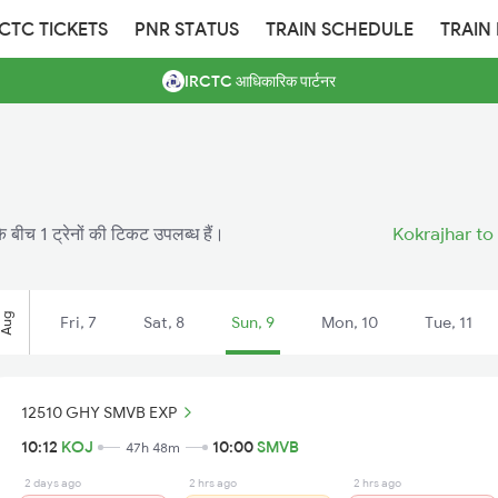
RCTC TICKETS
PNR STATUS
TRAIN SCHEDULE
TRAIN
IRCTC आधिकारिक पार्टनर
 बीच 1 ट्रेनों की टिकट उपलब्ध हैं।
Kokrajhar to
Aug
Fri, 7
Sat, 8
Sun, 9
Mon, 10
Tue, 11
12510 GHY SMVB EXP
10:12
KOJ
10:00
SMVB
47h 48m
2 days ago
2 hrs ago
2 hrs ago