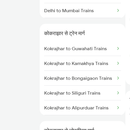
Delhi to Mumbai Trains
Mumbai to Pune Trains
कोकराझार से ट्रेन मार्ग
Delhi to Jammu Trains
Kokrajhar to Guwahati Trains
Mumbai to Delhi Trains
Kokrajhar to Kamakhya Trains
Mumbai to Goa Trains
Kokrajhar to Bongaigaon Trains
Chennai to Coimbatore Trains
Kokrajhar to Siliguri Trains
Kokrajhar to Alipurduar Trains
Kokrajhar to New Cooch Behar
Trains