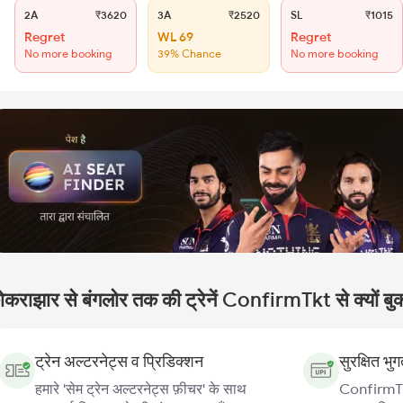
2A
₹3620
3A
₹2520
SL
₹1015
Regret
WL 69
Regret
No more booking
39% Chance
No more booking
ोकराझार से बंगलोर तक की ट्रेनें ConfirmTkt से क्यों बुक
ट्रेन अल्टरनेट्स व प्रिडिक्शन
सुरक्षित भु
हमारे 'सेम ट्रेन अल्टरनेट्स फ़ीचर' के साथ
ConfirmTkt