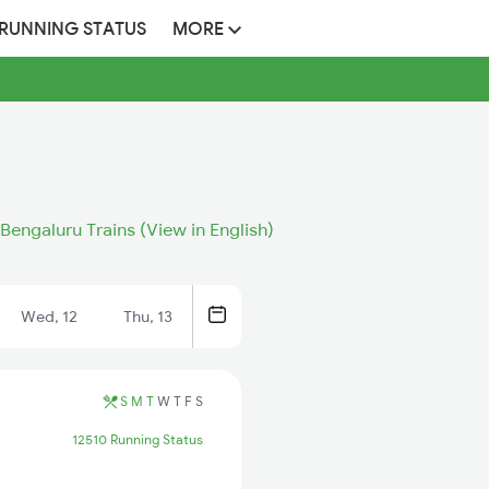
 RUNNING STATUS
MORE
 Bengaluru Trains (View in English)
Wed, 12
Thu, 13
S
M
T
W
T
F
S
12510 Running Status