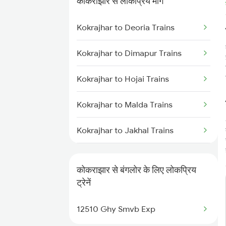
कोकराझार से लोकप्रिय मार्ग
Kokrajhar to Rangia Trains
Kokrajhar to Deoria Trains
Kokrajhar to Malda Trains
Kokrajhar to Dimapur Trains
Kokrajhar to New Tinsukia Trains
Kokrajhar to Hojai Trains
Kokrajhar to Roha Trains
Kokrajhar to Malda Trains
Kokrajhar to Dibrugarh Trains
Kokrajhar to Jakhal Trains
Kokrajhar to Hathras Trains
कोकराझार से बंगलोर के लिए लोकप्रिय
Kokrajhar to Aligarh Trains
ट्रेनें
Kokrajhar to Chandrapura Trains
12510 Ghy Smvb Exp