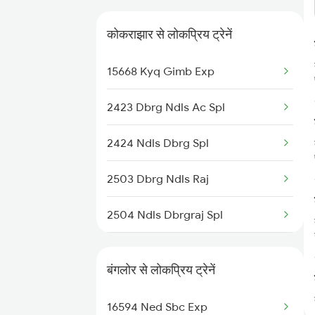
Kokrajhar to Erode Trains
कोकराझार से लोकप्रिय ट्रेनें
Kokrajhar to Ajmer Trains
15668 Kyq Gimb Exp
Kokrajhar to Kota Trains
2423 Dbrg Ndls Ac Spl
Kokrajhar to Begusarai Trains
2424 Ndls Dbrg Spl
Kokrajhar to Hyderabad Trains
2503 Dbrg Ndls Raj
2504 Ndls Dbrgraj Spl
2505 Dbrg Ndls Raj
बंगलोर से लोकप्रिय ट्रेनें
2506 Dbrg Rjdhni Spl
16594 Ned Sbc Exp