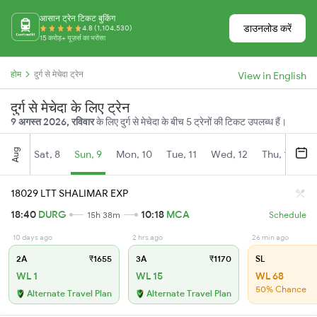
आसान ट्रेन टिकट बुकिंग
डाउनलोड करें
4.8 (1,104,530)
15 करोड़+ यूज़र्स का भरोसा
होम
दुर्ग से मेचेदा ट्रेन
View in English
दुर्ग से मेचेदा के लिए ट्रेन
9 अगस्त 2026, रविवार
के लिए दुर्ग से मेचेदा के बीच 5 ट्रेनों की टिकट उपलब्ध हैं।
Aug
Sat, 8
Sun, 9
Mon, 10
Tue, 11
Wed, 12
Thu, 13
Fr
18029 LTT SHALIMAR EXP
18:40
DURG
10:18
MCA
15h 38m
Schedule
10 days ago
2 hrs ago
26 min ago
2A
₹1655
3A
₹1170
SL
WL 1
WL 15
WL 68
50% Chance
Alternate Travel Plan
Alternate Travel Plan