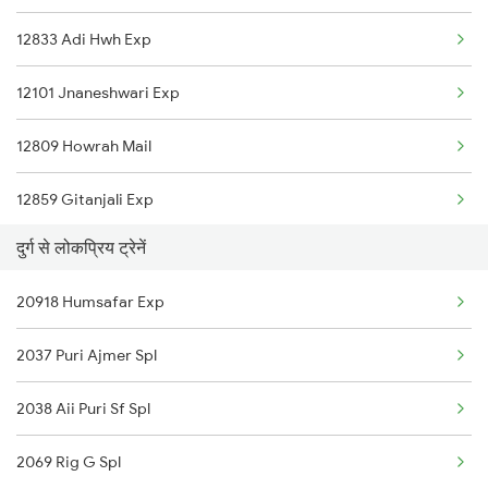
12833 Adi Hwh Exp
Mecheda to Jharsuguda Trains
Durg to Abu Road Trains
12101 Jnaneshwari Exp
Mecheda to Kharagpur Trains
12809 Howrah Mail
Mecheda to Vellore Trains
12859 Gitanjali Exp
Mecheda to Muri Trains
दुर्ग से लोकप्रिय ट्रेनें
Mecheda to Nagpur Trains
20918 Humsafar Exp
2037 Puri Ajmer Spl
2038 Aii Puri Sf Spl
2069 Rig G Spl