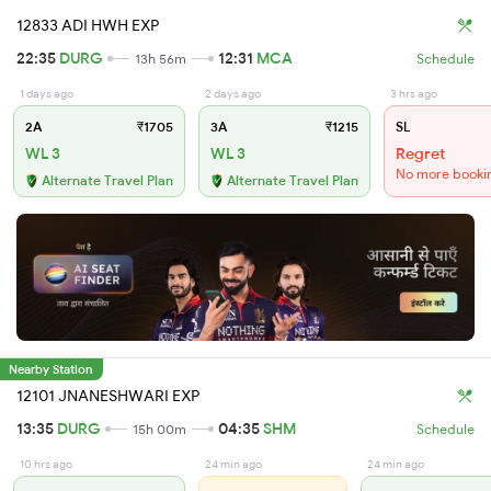
12833 ADI HWH EXP
22:35
DURG
12:31
MCA
13h 56m
Schedule
1 days ago
2 days ago
3 hrs ago
2A
₹1705
3A
₹1215
SL
WL 3
WL 3
Regret
No more booki
Alternate Travel Plan
Alternate Travel Plan
Nearby Station
12101 JNANESHWARI EXP
13:35
DURG
04:35
SHM
15h 00m
Schedule
10 hrs ago
24 min ago
24 min ago