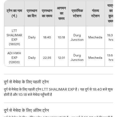
यात्रा
आगमन
ट्रेन का नाम
प्रस्थान
प्रस्थान
प्रारंभिक
गंतव्य
का
का
(नं.)
का दिन
का समय
स्टेशन
स्टेशन
कुल
समय
समय
LTT
SHALIMAR
Durg
15:38
Daily
18:40
10:18
Mecheda
EXP
Junction
hrs
(18029)
ADI HWH
Durg
13:56
EXP
Daily
22:35
12:31
Mecheda
Junction
hrs
(12833)
दुर्ग से मेचेदा के लिए पहली ट्रेन
दुर्ग से मेचेदा के लिए पहली ट्रेन LTT SHALIMAR EXP है। यह दुर्ग से 18:40 बजे शुरू
होती है और 10:18 बजे मेचेदा पहुँचती है
दुर्ग से मेचेदा के लिए अंतिम ट्रेन