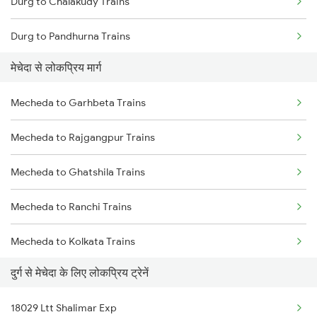
Durg to Chalakudy Trains
Mecheda to Srikakulam Trains
Durg to Pandhurna Trains
Mecheda to Rajgangpur Trains
मेचेदा से लोकप्रिय मार्ग
Durg to Sunapur Trains
Mecheda to Jharsuguda Trains
Mecheda to Garhbeta Trains
Durg to Bharwa Sumerpur Trains
Mecheda to Rajgangpur Trains
Durg to Kota Trains
Mecheda to Ghatshila Trains
Durg to Mancherial Trains
Mecheda to Ranchi Trains
Durg to Surajpur Trains
Mecheda to Kolkata Trains
Durg to Okha Trains
दुर्ग से मेचेदा के लिए लोकप्रिय ट्रेनें
Mecheda to Jhargram Trains
Durg to Udalkachar Trains
18029 Ltt Shalimar Exp
Mecheda to Jajpur K Road Trains
Durg to Ambikapur Trains