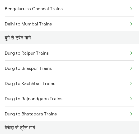
Bengaluru to Chennai Trains
Delhi to Mumbai Trains
दुर्ग से ट्रेन मार्ग
Mumbai to Pune Trains
Durg to Raipur Trains
Delhi to Jammu Trains
Durg to Bilaspur Trains
Mumbai to Delhi Trains
Durg to Kachhbali Trains
Mumbai to Goa Trains
Durg to Rajnandgaon Trains
Chennai to Coimbatore Trains
Durg to Bhatapara Trains
मेचेदा से ट्रेन मार्ग
Durg to Nagpur Trains