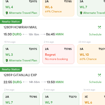
1A
₹2975
2A
₹1785
3A
₹
WL 4
WL 6
WL 7
69% Chance
Alternate Travel Plan
Alternate Travel
Nearby Station
12809 HOWRAH MAIL
15:30
DURG
06:45
HWH
15h 15m
Schedule
10 hrs ago
2 hrs ago
23 min ago
1A
₹2975
2A
₹1785
3A
₹127
WL 3
Regret
WL 10
No more booking
60% Chance
Alternate Travel Plan
Nearby Station
12859 GITANJALI EXP
22:55
DURG
13:50
HWH
14h 55m
Schedule
2 hrs ago
9 min ago
16 min ago
2A
₹1785
3A
₹1270
3E
₹
WL 7
WL 9
WL 6