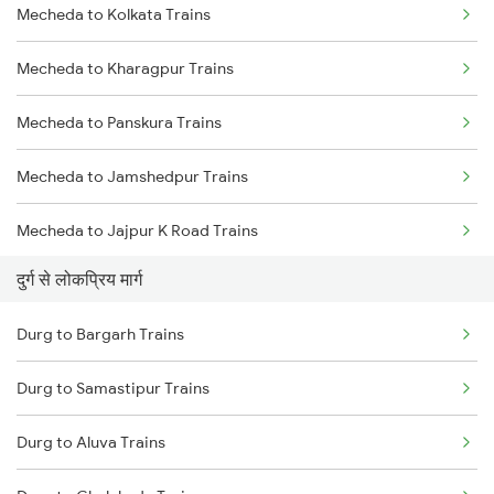
Mecheda to Kolkata Trains
Durg to Wardha Trains
Mecheda to Kharagpur Trains
Durg to Dongargarh Trains
Mecheda to Panskura Trains
Durg to Warthi Trains
Mecheda to Jamshedpur Trains
Durg to Jharsuguda Trains
Mecheda to Jajpur K Road Trains
Durg to Tilda Trains
दुर्ग से लोकप्रिय मार्ग
Mecheda to Cuttack Trains
Durg to Bargarh Trains
Mecheda to Digha Trains
Durg to Samastipur Trains
Mecheda to Bhubaneswar Trains
Durg to Aluva Trains
Mecheda to Vijayawada Trains