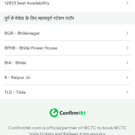
12833 Seat Availability
2886 Kjm Bbs Spl
2441 Bsp Ndls Spl
दुर्ग से मेचेदा के लिए महत्वपूर्ण स्टेशन स्टॉप
18013 Hwh Bksc Exp
2442 Ndls Bsp Special
BQR - Bhilainagar
18014 Bksc Hwh Exp
BPHB - Bhilai Power House
18029 Ltt Shalimar Exp
BIA - Bhilai
18045 East Coast Exp
R - Raipur Jn
2867 Hwh Pdy Spl
TLD - Tilda
BYT - Bhatapara
BSP - Bilaspur Jn
Confirmtkt.com is official partner of IRCTC to book IRCTC
train tickets and Railway train enquiry