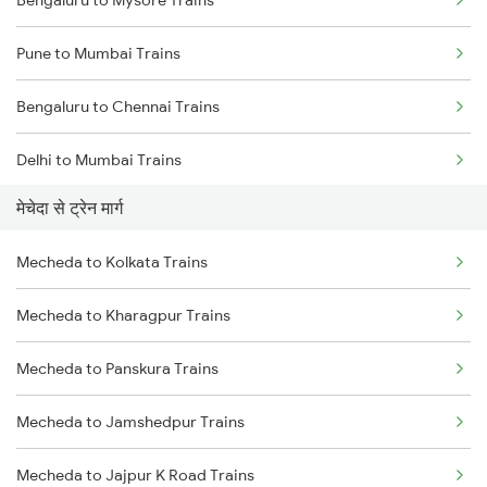
Pune to Mumbai Trains
Bengaluru to Chennai Trains
Delhi to Mumbai Trains
मेचेदा से ट्रेन मार्ग
Mumbai to Pune Trains
Mecheda to Kolkata Trains
Delhi to Jammu Trains
Mecheda to Kharagpur Trains
Mumbai to Delhi Trains
Mecheda to Panskura Trains
Mumbai to Goa Trains
Mecheda to Jamshedpur Trains
Chennai to Coimbatore Trains
Mecheda to Jajpur K Road Trains