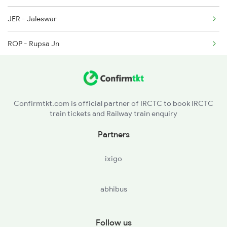
JER - Jaleswar
2508 Scl Tvc Special
ROP - Rupsa Jn
2509 Bnc Ghy Exp
BLS - Balasore
2510 Ghy Bnc Express
SORO - Soro
Confirmtkt.com is official partner of IRCTC to book IRCTC
train tickets and Railway train enquiry
BHC - Bhadrakh
Partners
BTV - Baitarni Road
ixigo
JJKR - Jajpur Keonjhar Road
abhibus
DNM - Dhanmandal
CTC - Cuttack
Follow us