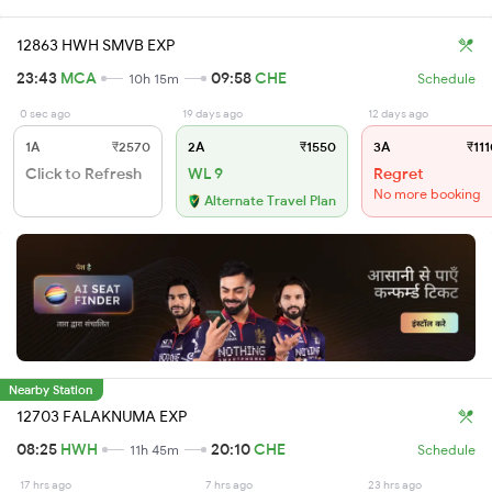
12863 HWH SMVB EXP
23:43
MCA
09:58
CHE
10h 15m
Schedule
0 sec ago
19 days ago
12 days ago
1A
₹2570
2A
₹1550
3A
₹111
Click to Refresh
WL 9
Regret
No more booking
Alternate Travel Plan
Nearby Station
12703 FALAKNUMA EXP
08:25
HWH
20:10
CHE
11h 45m
Schedule
17 hrs ago
7 hrs ago
23 hrs ago