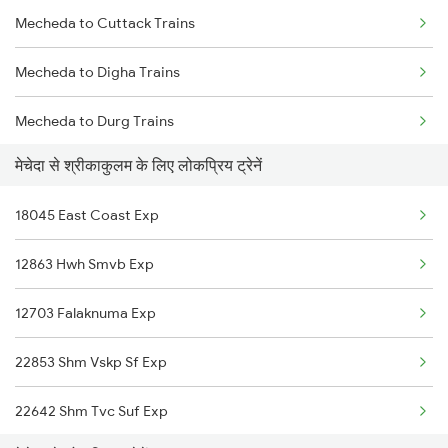
Mecheda to Cuttack Trains
Srikakulam to Vijayawada Trains
Mecheda to Digha Trains
Srikakulam to Samarlakota Trains
Mecheda to Durg Trains
Srikakulam to Chatrapur Trains
मेचेदा से श्रीकाकुलम के लिए लोकप्रिय ट्रेनें
Mecheda to Garhbeta Trains
Srikakulam to Ichchapuram Trains
18045 East Coast Exp
Mecheda to Rajgangpur Trains
Srikakulam to Sompeta Trains
12863 Hwh Smvb Exp
Mecheda to Ghatshila Trains
12703 Falaknuma Exp
Mecheda to Ranchi Trains
22853 Shm Vskp Sf Exp
Mecheda to Kolkata Trains
22642 Shm Tvc Suf Exp
Mecheda to Jhargram Trains