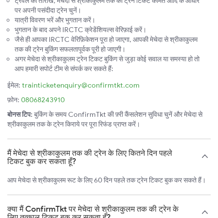
ट्रैवल की तारीख, मेचेदा से श्रीकाकुलम तक की ट्रेन टिकट कीमत आदि के आधार
पर अपनी पसंदीदा ट्रेन चुनें।
यात्री विवरण भरें और भुगतान करें।
भुगतान के बाद अपने IRCTC क्रेडेंशियल्स वेरिफ़ाई करें।
जैसे ही आपका IRCTC वेरिफ़िकेशन पूरा हो जाएगा, आपकी मेचेदा से श्रीकाकुलम
तक की ट्रेन बुकिंग सफलतापूर्वक पूरी हो जाएगी।
अगर मेचेदा से श्रीकाकुलम ट्रेन टिकट बुकिंग से जुड़ा कोई सवाल या समस्या हो तो
आप हमारी सपोर्ट टीम से संपर्क कर सकते हैं:
ईमेल:
trainticketenquiry@confirmtkt.com
फ़ोन:
08068243910
बोनस टिप:
बुकिंग के समय ConfirmTkt की फ़्री कैंसलेशन सुविधा चुनें और मेचेदा से
श्रीकाकुलम तक के ट्रेन किराये पर पूरा रिफंड प्राप्त करें।
मैं मेचेदा से श्रीकाकुलम तक की ट्रेन के लिए कितने दिन पहले
टिकट बुक कर सकता हूँ?
आप मेचेदा से श्रीकाकुलम रूट के लिए 60 दिन पहले तक ट्रेन टिकट बुक कर सकते हैं।
क्या मैं ConfirmTkt पर मेचेदा से श्रीकाकुलम तक की ट्रेन के
लिए तत्काल टिकट बुक कर सकता हूँ?