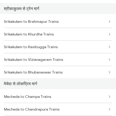
श्रीकाकुलम से ट्रेन मार्ग
Mecheda to Cuttack Trains
Srikakulam to Brahmapur Trains
Mecheda to Digha Trains
Srikakulam to Khurdha Trains
Mecheda to Bhubaneswar Trains
Srikakulam to Kasibugga Trains
Mecheda to Vijayawada Trains
Srikakulam to Vizianagaram Trains
Mecheda to Rajgangpur Trains
Srikakulam to Bhubaneswar Trains
Mecheda to Jharsuguda Trains
मेचेदा से लोकप्रिय मार्ग
Srikakulam to Balugaon Trains
Mecheda to Jhargram Trains
Mecheda to Champa Trains
Srikakulam to Rajahmundry Trains
Mecheda to Chandrapura Trains
Srikakulam to Visakhapatnam Trains