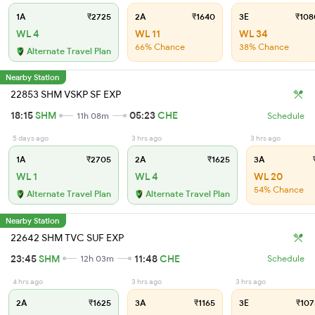
1A
₹2725
2A
₹1640
3E
₹108
WL 4
WL 11
WL 34
66% Chance
38% Chance
Alternate Travel Plan
Nearby Station
22853 SHM VSKP SF EXP
18:15
SHM
05:23
CHE
11h 08m
Schedule
5 days ago
3 hrs ago
3 hrs ago
1A
₹2705
2A
₹1625
3A
₹
WL 1
WL 4
WL 20
54% Chance
Alternate Travel Plan
Alternate Travel Plan
Nearby Station
22642 SHM TVC SUF EXP
23:45
SHM
11:48
CHE
12h 03m
Schedule
4 hrs ago
3 hrs ago
3 hrs ago
2A
₹1625
3A
₹1165
3E
₹107