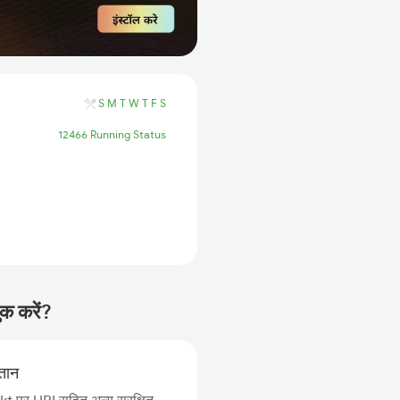
S
M
T
W
T
F
S
12466 Running Status
ुक करें?
गतान