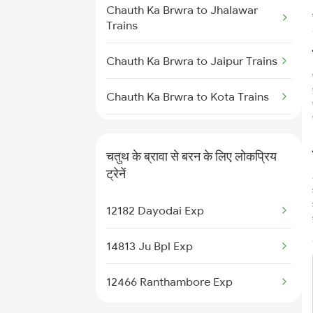
Baran to Damoh Trains
Chauth Ka Brwra to Jhalawar
Trains
Baran to Ajmer Trains
Chauth Ka Brwra to Jaipur Trains
Baran to Jabalpur Trains
Chauth Ka Brwra to Kota Trains
Baran to Hiranchipa Trains
Chauth Ka Brwra to Suratgarh
Trains
Baran to Makshi Trains
चतुथ के ब्रावा से बरन के लिए लोकप्रिय
ट्रेनें
Chauth Ka Brwra to Shri
Baran to Raipur Trains
Ganganagar Trains
12182 Dayodai Exp
Chauth Ka Brwra to Indore
14813 Ju Bpl Exp
Trains
12466 Ranthambore Exp
Chauth Ka Brwra to Jodhpur
Trains