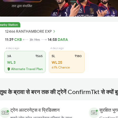
earby Station
12466 RANTHAMBORE EXP
11:39
CKB
14:58
DARA
3h 19m
4 days ago
4 days ago
3A
₹565
SL
₹180
WL 3
WL 25
61% Chance
Alternate Travel Plan
तुथ के ब्रावा से बरन तक की ट्रेनें ConfirmTkt से क्यों ब
ट्रेन अल्टरनेट्स व प्रिडिक्शन
सुरक्षित भु