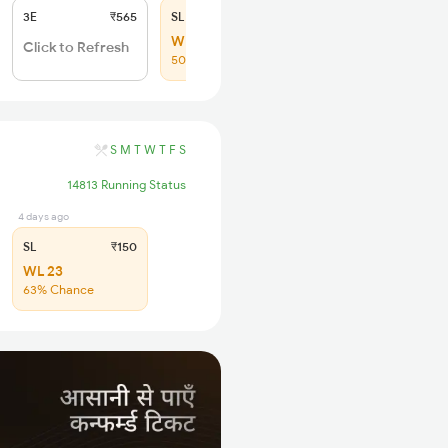
3E
₹565
SL
₹180
WL 56
Click to Refresh
50% Chance
S
M
T
W
T
F
S
14813 Running Status
4 days ago
SL
₹150
WL 23
63% Chance