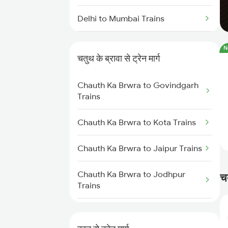
Delhi to Mumbai Trains
Mumbai to Pune Trains
N
चतुथ के ब्रावा से ट्रेन मार्ग
Delhi to Jammu Trains
Chauth Ka Brwra to Govindgarh
Mumbai to Delhi Trains
Trains
Mumbai to Goa Trains
Chauth Ka Brwra to Kota Trains
Chennai to Coimbatore Trains
Chauth Ka Brwra to Jaipur Trains
Chauth Ka Brwra to Jodhpur
च
Trains
Chauth Ka Brwra to Ramganj
Mandi Trains