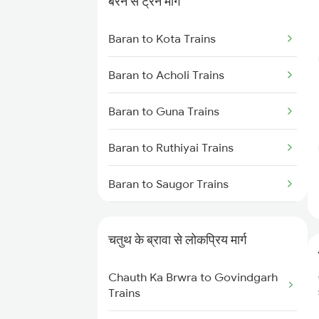
बरन से ट्रेन मार्ग
Chauth Ka Brwra to Shri
Baran to Kota Trains
Ganganagar Trains
Baran to Acholi Trains
Chauth Ka Brwra to Suratgarh
Trains
Baran to Guna Trains
Chauth Ka Brwra to Indore
Baran to Ruthiyai Trains
Trains
Baran to Saugor Trains
Chauth Ka Brwra to Jhalawar
Trains
Baran to Katni Trains
Chauth Ka Brwra to Ajmer Trains
चतुथ के ब्रावा से लोकप्रिय मार्ग
Baran to Phulera Trains
Chauth Ka Brwra to Govindgarh
Baran to Jaipur Trains
Trains