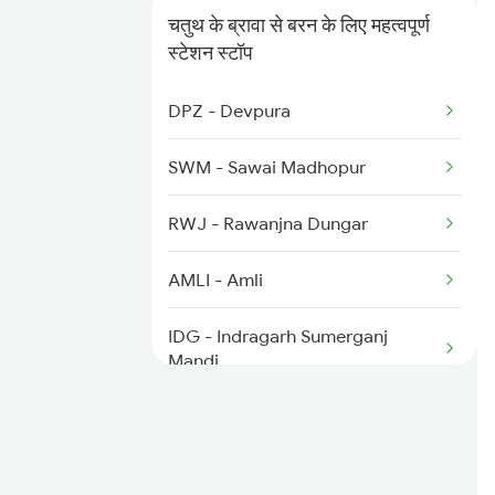
चतुथ के ब्रावा से बरन के लिए महत्वपूर्ण
8574 Bgkt Vskp Spl
स्टेशन स्टॉप
9607 Koaa Mdjn Spl
DPZ - Devpura
9608 Mdjn Koaa Spl
SWM - Sawai Madhopur
9659 Shm Udz Spl
RWJ - Rawanjna Dungar
9660 Udz Shm Spl
AMLI - Amli
IDG - Indragarh Sumerganj
Mandi
LKE - Lakheri
KPZ - Kapren