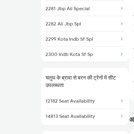
2281 Jbp Aii Special
2997 Jlwc Sgnr Sf Spl
2282 Aii Jbp Spl
2998 Sgnr Jlwc Sf Spl
2299 Kota Indb Sf Spl
9741 Jp Bxn Exp Spl
2300 Indb Kota Sf Sp
9742 Bxn Jaipur Spl
4709 Bkn Puri Spl
9807 Kota Hisar Spl
चतुथ के ब्रावा से बरन की ट्रेनों में सीट
4710 Puri Bkn Spl
उपलब्धता
9808 Hsr Kota Spl
8213 Durg Aii Spl
12182 Seat Availability
9813 Kota Hisar Espl
8214 Aii Durg Exp Spl
14813 Seat Availability
अक
8573 Vskp Bgkt Spl