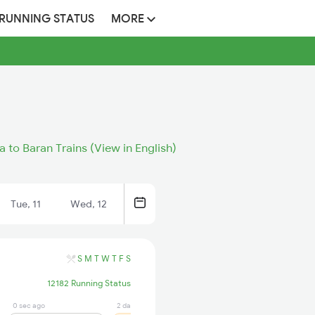
 RUNNING STATUS
MORE
 to Baran Trains (View in English)
Tue, 11
Wed, 12
S
M
T
W
T
F
S
12182 Running Status
0 sec ago
2 days ago