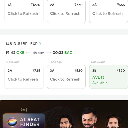
1A
₹1270
2A
₹770
3A
₹565
Click to Refresh
Click to Refresh
Click to Refresh
14813 JU BPL EXP
19:42
CKB
00:23
BAZ
4h 41m
0 sec ago
0 sec ago
4 days ago
2A
₹725
3A
₹520
3E
₹520
AVL 15
Click to Refresh
Click to Refresh
Available