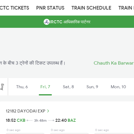
RCTC TICKETS
PNR STATUS
TRAIN SCHEDULE
TRAIN
IRCTC आधिकारिक पार्टनर
न के बीच 3 ट्रेनों की टिकट उपलब्ध हैं।
Chauth Ka Barwara
Aug
Thu, 6
Fri, 7
Sat, 8
Sun, 9
Mon, 10
12182 DAYODAI EXP
18:52
CKB
22:40
BAZ
3h 48m
0 sec ago
0 sec ago
0 sec ago