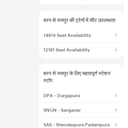
8573 Vskp Bgkt Spl
2216 Dee Garibrath
8574 Bgkt Vskp Spl
बरन से जयपुर की ट्रेनों में सीट उपलब्धता
2247 Gwl Adi Spl
9607 Koaa Mdjn Spl
14814 Seat Availability
2248 Adi Gwl Sf Spl
9608 Mdjn Koaa Spl
12181 Seat Availability
2281 Jbp Aii Special
2282 Aii Jbp Spl
बरन से जयपुर के लिए महत्वपूर्ण स्टेशन
स्टॉप
2315 Koaa Udz Spl
DPA - Durgapura
2316 Udz Koaa Spl
SNGN - Sanganer
2385 Hwh Ju Spl
SAS - Sheodaspura Padampura