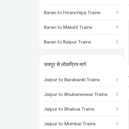
Baran to Hiranchipa Trains
Baran to Makshi Trains
Baran to Raipur Trains
Baran to Sambalpur Trains
जयपुर से लोकप्रिय मार्ग
Baran to Saugor Trains
Jaipur to Barabanki Trains
Baran to Shivpuri Trains
Jaipur to Bhubaneswar Trains
Baran to Visakhapatnam Trains
Jaipur to Bhabua Trains
Baran to Guna Trains
Jaipur to Mumbai Trains