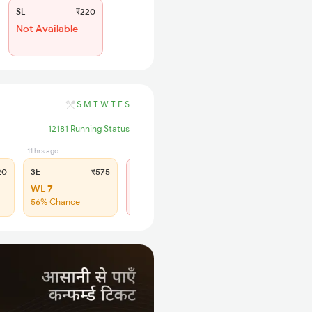
SL
₹220
Not Available
S
M
T
W
T
F
S
12181 Running Status
11 hrs ago
2 hrs ago
20
3E
₹575
SL
₹250
WL 7
Not Available
56% Chance