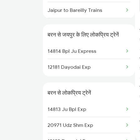
Baran to Phulera Trains
Jaipur to Bareilly Trains
Baran to Bilaspur Trains
Jaipur to Beas Trains
बरन से जयपुर के लिए लोकप्रिय ट्रेनें
Jaipur to Beawar Trains
14814 Bpl Ju Express
Jaipur to Bharuch Trains
12181 Dayodai Exp
Jaipur to Bhilwara Trains
Jaipur to Bhuj Trains
बरन से लोकप्रिय ट्रेनें
Jaipur to Bina Trains
14813 Ju Bpl Exp
Jaipur to Bijainagar Trains
20971 Udz Shm Exp