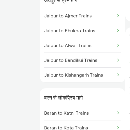
जयपुर से ट्रेन मार्ग
Baran to Damoh Trains
Jaipur to Ajmer Trains
Baran to Phulera Trains
Jaipur to Phulera Trains
Baran to Hiranchipa Trains
Jaipur to Alwar Trains
Baran to Ajmer Trains
Jaipur to Bandikui Trains
Baran to Jabalpur Trains
Jaipur to Kishangarh Trains
Baran to Jodhpur Trains
Jaipur to Dausa Trains
Baran to Kolkata Trains
बरन से लोकप्रिय मार्ग
Jaipur to Rewari Trains
Baran to Katni Trains
Jaipur to New Delhi Trains
Baran to Kota Trains