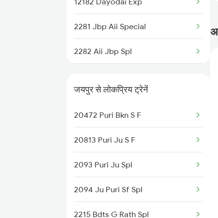
12182 Dayodai Exp
2281 Jbp Aii Special
अक
2282 Aii Jbp Spl
2299 Kota Indb Sf Spl
जयपुर से लोकप्रिय ट्रेनें
2300 Indb Kota Sf Sp
20472 Puri Bkn S F
4709 Bkn Puri Spl
20813 Puri Ju S F
4710 Puri Bkn Spl
2093 Puri Ju Spl
8213 Durg Aii Spl
2094 Ju Puri Sf Spl
8214 Aii Durg Exp Spl
2215 Bdts G Rath Spl