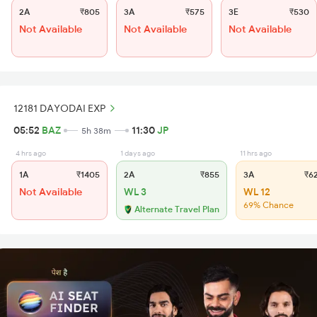
2A
₹805
3A
₹575
3E
₹530
Not Available
Not Available
Not Available
12181 DAYODAI EXP
05:52
BAZ
11:30
JP
5h 38m
4 hrs ago
1 days ago
11 hrs ago
1A
₹1405
2A
₹855
3A
₹6
Not Available
WL 3
WL 12
69% Chance
Alternate Travel Plan