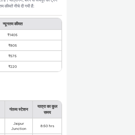
ी है। यात्रीगण, बरन से जयपुर की ट्रेन
कीमतें नीचे दी गयी हैं:
न्यूनतम कीमत
₹1405
₹805
₹575
₹220
यात्रा का कुल
गंतव्य स्टेशन
समय
Jaipur
8:50 hrs
Junction