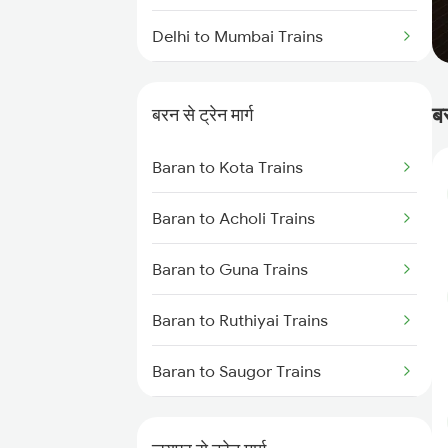
Delhi to Mumbai Trains
Mumbai to Pune Trains
ब
बरन से ट्रेन मार्ग
Delhi to Jammu Trains
Baran to Kota Trains
Mumbai to Delhi Trains
Baran to Acholi Trains
Mumbai to Goa Trains
Baran to Guna Trains
Chennai to Coimbatore Trains
Baran to Ruthiyai Trains
Baran to Saugor Trains
Baran to Katni Trains