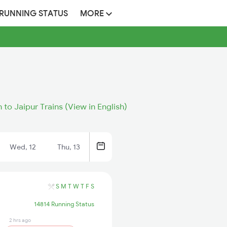
 RUNNING STATUS
MORE
 to Jaipur Trains (View in English)
Wed, 12
Thu, 13
S
M
T
W
T
F
S
14814 Running Status
2 hrs ago