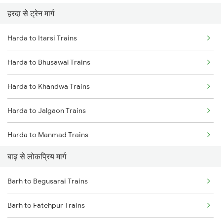
हरदा से ट्रेन मार्ग
Barh to Asansol Trains
Harda to Itarsi Trains
Barh to Chittaranjan Trains
Harda to Bhusawal Trains
Barh to Jamui Trains
Harda to Khandwa Trains
Barh to Jhajha Trains
Harda to Jalgaon Trains
Barh to Kolkata Trains
Harda to Manmad Trains
बाढ़ से लोकप्रिय मार्ग
Harda to Burhanpur Trains
Barh to Begusarai Trains
Harda to Nashik Trains
Barh to Fatehpur Trains
Harda to Thane Trains