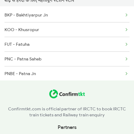
1072 Kamayani Exp Spl
BKP - Bakhtiyarpur Jn
1077 Pune Jat Spl
KOO - Khusropur
1078 Jhelum Covid
FUT - Fatuha
1080 Ltt Festivl Spl
PNC - Patna Saheb
2129 Ltt Pryj Spl
PNBE - Patna Jn
2135 Banaras Fes Spl
DNR - Danapur
ARA - Ara
Confirmtkt.com is official partner of IRCTC to book IRCTC
train tickets and Railway train enquiry
DURE - Dumraon
Partners
BXR - Buxar