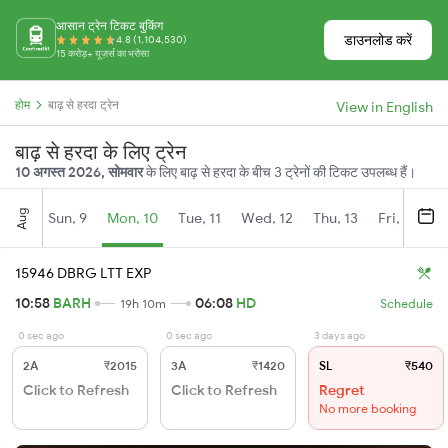
आसान ट्रेन टिकट बुकिंग
डाउनलोड करें
4.8 (1,104,530)
15 करोड़+ यूज़र्स का भरोसा
होम
बाढ़ से हरदा ट्रेन
View in English
बाढ़ से हरदा के लिए ट्रेन
10 अगस्त 2026, सोमवार
के लिए बाढ़ से हरदा के बीच 3 ट्रेनों की टिकट उपलब्ध हैं।
Aug
Sun, 9
Mon, 10
Tue, 11
Wed, 12
Thu, 13
Fri, 14
S
15946 DBRG LTT EXP
10:58
BARH
06:08
HD
19h 10m
Schedule
0 sec ago
0 sec ago
3 days ago
2A
₹2015
3A
₹1420
SL
₹540
Click to Refresh
Click to Refresh
Regret
No more booking