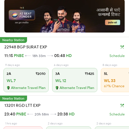
Nearby Station
22948 BGP SURAT EXP
11:15
PNBE
05:48
HD
18h 33m
Schedule
9 days ago
6 days ago
8 days ago
2A
₹2010
3A
₹1425
SL
WL 7
WL 12
WL 33
67% Chance
Alternate Travel Plan
Alternate Travel Plan
Nearby Station
13201 RGD LTT EXP
23:40
PNBE
20:38
HD
20h 58m
Schedule
1 hrs ago
2 days ago
2 days ago