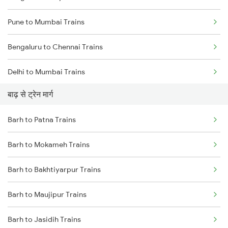
Pune to Mumbai Trains
Bengaluru to Chennai Trains
Delhi to Mumbai Trains
बाढ़ से ट्रेन मार्ग
Mumbai to Pune Trains
Barh to Patna Trains
Delhi to Jammu Trains
Barh to Mokameh Trains
Mumbai to Delhi Trains
Barh to Bakhtiyarpur Trains
Mumbai to Goa Trains
Barh to Maujipur Trains
Chennai to Coimbatore Trains
Barh to Jasidih Trains