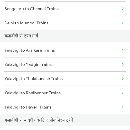
Bengaluru to Chennai Trains
Delhi to Mumbai Trains
यलावीगी से ट्रेन मार्ग
Mumbai to Pune Trains
Yalavigi to Arsikere Trains
Delhi to Jammu Trains
Yalavigi to Yadgir Trains
Mumbai to Delhi Trains
Yalavigi to Tholahunase Trains
Mumbai to Goa Trains
Yalavigi to Ranibennur Trains
Chennai to Coimbatore Trains
Yalavigi to Haveri Trains
यलावीगी से यादगीर के लिए लोकप्रिय ट्रेनें
Yalavigi to Bengaluru Trains