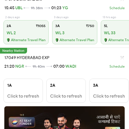
15:45
UBL
01:23
YG
9h 38m
Schedule
2 days ago
3 days ago
13 hrs ago
2A
₹1055
3A
₹750
SL
WL 2
WL 3
WL 33
Alternate Travel Plan
Alternate Travel Plan
Alternate Tr
Nearby Station
17049 HYDERABAD EXP
21:20
NGR
07:00
WADI
9h 40m
Schedule
1A
2A
3A
Click to refresh
Click to refresh
Click to refresh