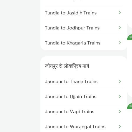
Jaunpur to Bareilly Trains
Tundla to Jasidih Trains
Jaunpur to Mughal Sarai Trains
Tundla to Jodhpur Trains
Jaunpur to Dariyabad Trains
N
Tundla to Khagaria Trains
Tundla to Katihar Trains
जौनपुर से लोकप्रिय मार्ग
Tundla to Kiul Trains
Jaunpur to Thane Trains
Tundla to Kannauj Trains
Jaunpur to Ujjain Trains
Tundla to Khalilabad Trains
N
Jaunpur to Vapi Trains
Tundla to Kalka Trains
Jaunpur to Warangal Trains