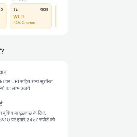
12 min ago
12 min ago
10
3E
₹835
SL
₹345
WL 11
WL 47
42% Chance
40% Chance
ं?
गतान
 पर UPI सहित अन्य सुरक्षित
पों का लाभ उठायें
्ट
न बुकिंग या पूछताछ के लिए,
10 पर हमारे 24x7 सपोर्ट को