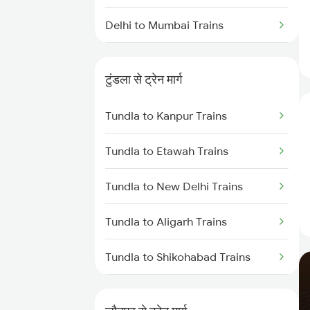
Delhi to Mumbai Trains
Mumbai to Pune Trains
टुंडला से ट्रेन मार्ग
Delhi to Jammu Trains
Tundla to Kanpur Trains
Mumbai to Delhi Trains
Tundla to Etawah Trains
Mumbai to Goa Trains
Tundla to New Delhi Trains
Chennai to Coimbatore Trains
Tundla to Aligarh Trains
Tundla to Shikohabad Trains
Tundla to Mughal Sarai Trains