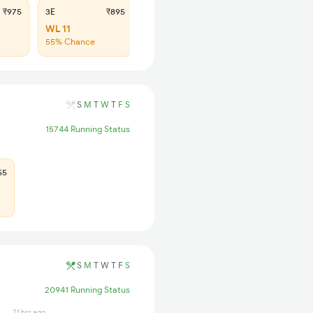
₹975
3E
₹895
SL
₹370
WL 11
WL 81
55% Chance
44% Chance
S
M
T
W
T
F
S
15744 Running Status
55
S
M
T
W
T
F
S
20941 Running Status
21 hrs ago