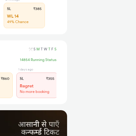
SL
₹385
WL 14
49% Chance
S
M
T
W
T
F
S
14854 Running Status
1 days ago
₹860
SL
₹355
Regret
No more booking