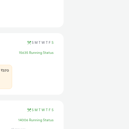
S
M
T
W
T
F
S
15635 Running Status
₹370
S
M
T
W
T
F
S
14006 Running Status