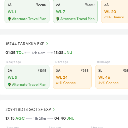
1A
₹2280
2A
₹1380
3A
WL 1
WL 7
WL 20
61% Chance
Alternate Travel Plan
Alternate Travel Plan
15744 FARAKKA EXP
01:35
TDL
13:38
JNU
12h 03m
5 days ago
19 hrs ago
18 hrs ago
2A
₹1315
3A
₹935
SL
₹3
WL 5
WL 24
WL 46
61% Chance
49% Chance
Alternate Travel Plan
20941 BDTS GCT SF EXP
17:15
AGC
04:40
JNU
11h 25m
2 hrs ago
5 hrs ago
5 hrs ago