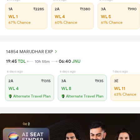
1A
₹2285
2A
₹1380
3A
₹990
WL 1
WL 4
WL 5
67% Chance
60% Chance
61% Chance
14854 MARUDHAR EXP
19:45
TDL
06:40
JNU
10h 55m
6 days ago
6 days ago
1 days ago
2A
₹1315
3A
₹935
3E
WL 4
WL 8
WL 11
63% Chance
Alternate Travel Plan
Alternate Travel Plan