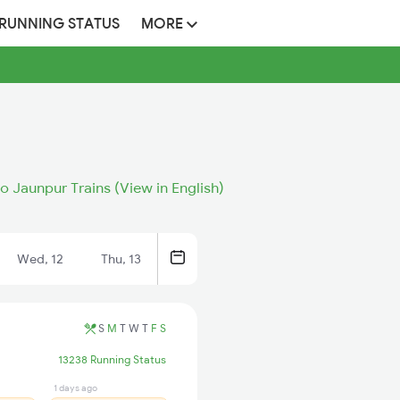
 RUNNING STATUS
MORE
o Jaunpur Trains (View in English)
Wed, 12
Thu, 13
S
M
T
W
T
F
S
13238 Running Status
1 days ago
10 hrs ago