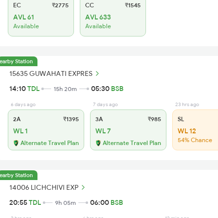
EC
₹2775
CC
₹1545
AVL 61
AVL 633
Available
Available
earby Station
15635 GUWAHATI EXPRES
14:10
TDL
05:30
BSB
15h 20m
6 days ago
7 days ago
23 hrs ago
2A
₹1395
3A
₹985
SL
WL 1
WL 7
WL 12
54% Chance
Alternate Travel Plan
Alternate Travel Plan
earby Station
14006 LICHCHIVI EXP
20:55
TDL
06:00
BSB
9h 05m