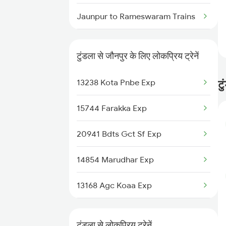
Tundla to Khalari Trains
Jaunpur to Rameswaram Trains
Tundla to Kishanganj Trains
Jaunpur to Durg Trains
Tundla to Kokrajhar Trains
टुंडला से जौनपुर के लिए लोकप्रिय ट्रेनें
Jaunpur to Isri Trains
13238 Kota Pnbe Exp
टु
Jaunpur to Bihiya Trains
15744 Farakka Exp
Jaunpur to Suraimanpur Trains
20941 Bdts Gct Sf Exp
Jaunpur to Unnao Trains
14854 Marudhar Exp
13168 Agc Koaa Exp
20176 Vande Bharat Exp
टुंडला से लोकप्रिय ट्रेनें