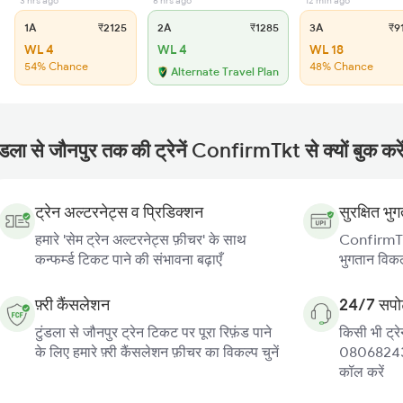
3 hrs ago
6 hrs ago
12 min ago
1A
₹2125
2A
₹1285
3A
₹9
WL 4
WL 4
WL 18
54% Chance
48% Chance
Alternate Travel Plan
ंडला से जौनपुर तक की ट्रेनें ConfirmTkt से क्यों बुक करे
ट्रेन अल्टरनेट्स व प्रिडिक्शन
सुरक्षित भु
हमारे 'सेम ट्रेन अल्टरनेट्स फ़ीचर' के साथ
ConfirmTkt
कन्फर्म्ड टिकट पाने की संभावना बढ़ाएँ
भुगतान विकल्
फ़्री कैंसलेशन
24/7 सपोर
टुंडला से जौनपुर ट्रेन टिकट पर पूरा रिफ़ंड पाने
किसी भी ट्रे
के लिए हमारे फ़्री कैंसलेशन फ़ीचर का विकल्प चुनें
080682439
कॉल करें