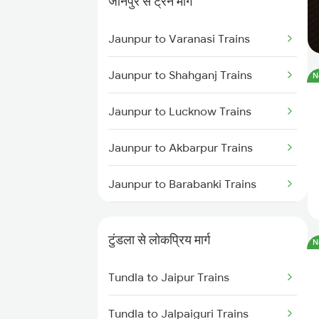
जौनपुर से ट्रेन मार्ग
Jaunpur to Varanasi Trains
Jaunpur to Shahganj Trains
N
Jaunpur to Lucknow Trains
Jaunpur to Akbarpur Trains
Jaunpur to Barabanki Trains
Jaunpur to Moradabad Trains
टुंडला से लोकप्रिय मार्ग
N
Jaunpur to Shahjahanpur Trains
Tundla to Jaipur Trains
Jaunpur to Aunrihar Trains
Tundla to Jalpaiguri Trains