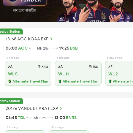
earby Station
13168 AGC KOAA EXP
05:00
AGC
19:25
BSB
14h 25m
8 hrs ago
6 hrs ago
5 days ago
2A
₹1630
3A
₹1150
3E
WL 5
WL 11
WL 2
Alternate Travel Plan
Alternate Travel Plan
Alternate T
earby Station
20176 VANDE BHARAT EXP
06:45
TDL
13:00
BNRS
6h 15m
7 hrs ago
11 hrs ago