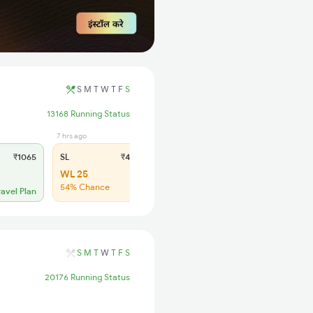
S
M
T
W
T
F
S
13168 Running Status
7 hrs ago
₹1065
SL
₹435
WL 25
54% Chance
ravel Plan
S
M
T
W
T
F
S
20176 Running Status