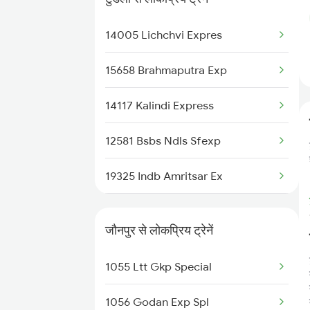
15635 Guwahati Expres
14005 Lichchvi Expres
14006 Lichchivi Exp
15658 Brahmaputra Exp
14117 Kalindi Express
12581 Bsbs Ndls Sfexp
19325 Indb Amritsar Ex
18477 Utkal Express
जौनपुर से लोकप्रिय ट्रेनें
82501 Irctc Tejas Exp
1055 Ltt Gkp Special
12419 Gomti Express
1056 Godan Exp Spl