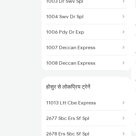
1003 Dr Swv Spl
1004 Swv Dr Spl
1006 Pdy Dr Exp
1007 Deccan Express
1008 Deccan Express
1017 Ltt Karaikal Spl
होसुर से लोकप्रिय ट्रेनें
1018 Kik Ltt Spl
11013 Ltt Cbe Express
1016 Kushinagar Spl
2677 Sbc Ers Sf Spl
1041 Dr Snsi Special
2678 Ers Sbc Sf Spl