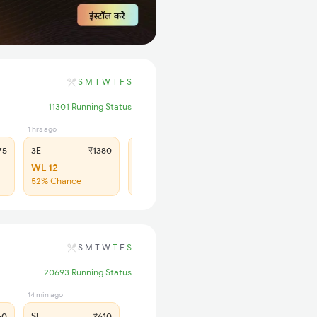
S
M
T
W
T
F
S
11301 Running Status
1 hrs ago
9 min ago
75
3E
₹1380
SL
₹565
WL 12
WL 60
52% Chance
39% Chance
S
M
T
W
T
F
S
20693 Running Status
14 min ago
60
SL
₹610