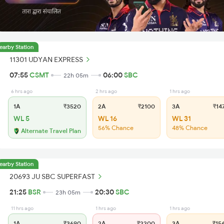
earby Station
11301 UDYAN EXPRESS
07:55
CSMT
06:00
SBC
22h 05m
6 hrs ago
2 hrs ago
1 hrs ago
1A
₹3520
2A
₹2100
3A
₹14
WL 5
WL 16
WL 31
56% Chance
48% Chance
Alternate Travel Plan
earby Station
20693 JU SBC SUPERFAST
21:25
BSR
20:30
SBC
23h 05m
11 hrs ago
1 hrs ago
1 hrs ago
1A
₹3690
2A
₹2200
3A
₹15