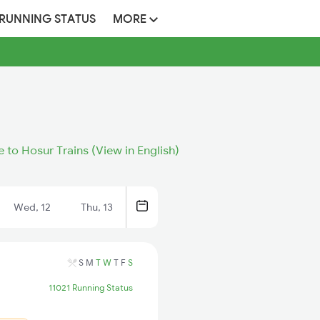
 RUNNING STATUS
MORE
 to Hosur Trains (View in English)
Wed, 12
Thu, 13
S
M
T
W
T
F
S
11021 Running Status