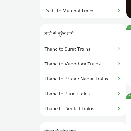
Delhi to Mumbai Trains
Mumbai to Pune Trains
N
ठाणे से ट्रेन मार्ग
Delhi to Jammu Trains
Thane to Surat Trains
Mumbai to Delhi Trains
Thane to Vadodara Trains
Mumbai to Goa Trains
Thane to Pratap Nagar Trains
Chennai to Coimbatore Trains
Thane to Pune Trains
N
Thane to Deolali Trains
Thane to Nashik Trains