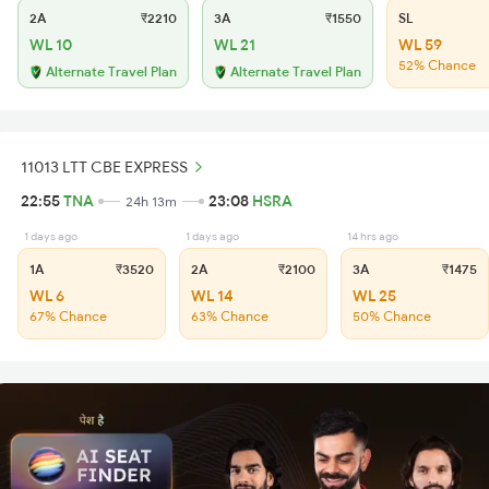
2A
₹2210
3A
₹1550
SL
WL 10
WL 21
WL 59
52% Chance
Alternate Travel Plan
Alternate Travel Plan
11013 LTT CBE EXPRESS
22:55
TNA
23:08
HSRA
24h 13m
1 days ago
1 days ago
14 hrs ago
1A
₹3520
2A
₹2100
3A
₹1475
WL 6
WL 14
WL 25
67% Chance
63% Chance
50% Chance