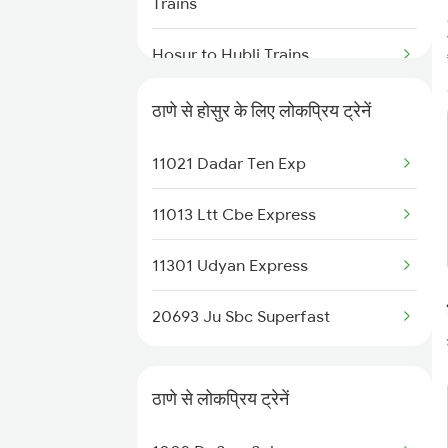
Thane to Jeur Trains
Trains
Thane to Jhansi Trains
Hosur to Hubli Trains
Thane to Jejuri Trains
Hosur to Vallioor Trains
ठाणे से होसुर के लिए लोकप्रिय ट्रेनें
Thane to Jalgaon Trains
Hosur to Virudhunagar Trains
11021 Dadar Ten Exp
Hosur to Virudhachalam Trains
11013 Ltt Cbe Express
Hosur to Tirumangalam Trains
11301 Udyan Express
Hosur to Mathura Trains
20693 Ju Sbc Superfast
Hosur to Sai P Nilayam Trains
ठाणे से लोकप्रिय ट्रेनें