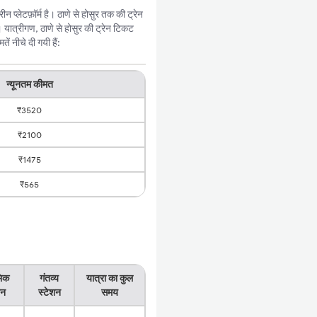
प्लेटफ़ॉर्म है। ठाणे से होसुर तक की ट्रेन
यात्रीगण, ठाणे से होसुर की ट्रेन टिकट
ं नीचे दी गयी हैं:
न्यूनतम कीमत
₹3520
₹2100
₹1475
₹565
भिक
गंतव्य
यात्रा का कुल
शन
स्टेशन
समय