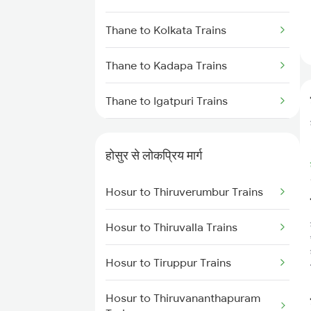
Thane to Kolkata Trains
Thane to Kadapa Trains
Thane to Igatpuri Trains
Thane to Indore Trains
होसुर से लोकप्रिय मार्ग
Thane to Jalna Trains
Hosur to Thiruverumbur Trains
Thane to Jamnagar Trains
Hosur to Thiruvalla Trains
Thane to Jammu Trains
Hosur to Tiruppur Trains
Thane to Jabalpur Trains
Hosur to Thiruvananthapuram