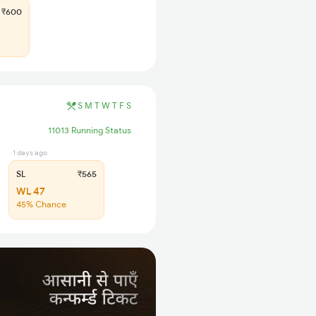
₹600
S
M
T
W
T
F
S
11013 Running Status
1 days ago
SL
₹565
WL 47
45% Chance