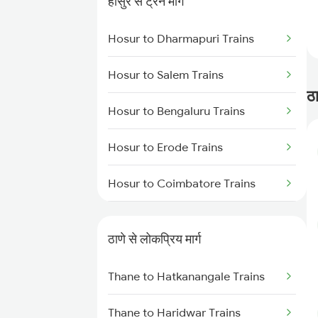
होसुर से ट्रेन मार्ग
Thane to Vapi Trains
Hosur to Dharmapuri Trains
Thane to Bhusawal Trains
Hosur to Salem Trains
Thane to Lonavala Trains
ठा
Hosur to Bengaluru Trains
Thane to Igatpuri Trains
Hosur to Erode Trains
Thane to Ahmedabad Trains
Hosur to Coimbatore Trains
Hosur to Karur Trains
ठाणे से लोकप्रिय मार्ग
Thane to Hatkanangale Trains
Thane to Haridwar Trains