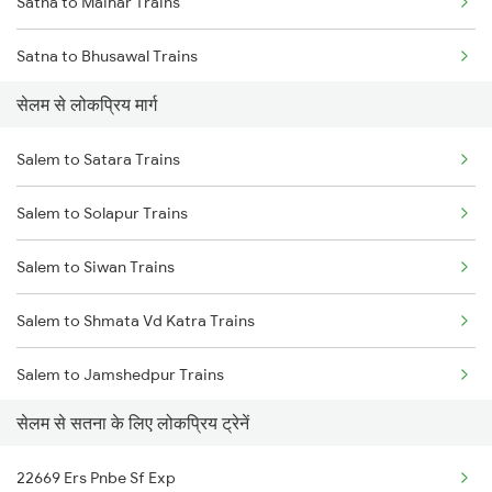
Satna to Maihar Trains
Satna to Bhusawal Trains
सेलम से लोकप्रिय मार्ग
Satna to Khandwa Trains
Salem to Satara Trains
Salem to Solapur Trains
Salem to Siwan Trains
Salem to Shmata Vd Katra Trains
Salem to Jamshedpur Trains
सेलम से सतना के लिए लोकप्रिय ट्रेनें
Salem to Tadepalligudem Trains
22669 Ers Pnbe Sf Exp
Salem to Tenali Trains