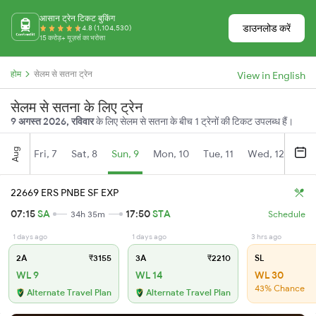
आसान ट्रेन टिकट बुकिंग
डाउनलोड करें
4.8 (1,104,530)
15 करोड़+ यूज़र्स का भरोसा
होम
सेलम से सतना ट्रेन
View in English
सेलम से सतना के लिए ट्रेन
9 अगस्त 2026, रविवार
के लिए सेलम से सतना के बीच 1 ट्रेनों की टिकट उपलब्ध हैं।
Aug
Fri, 7
Sat, 8
Sun, 9
Mon, 10
Tue, 11
Wed, 12
Thu
22669 ERS PNBE SF EXP
07:15
SA
17:50
STA
34h 35m
Schedule
1 days ago
1 days ago
3 hrs ago
2A
₹3155
3A
₹2210
SL
WL 9
WL 14
WL 30
43% Chance
Alternate Travel Plan
Alternate Travel Plan