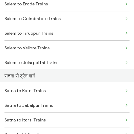
Salem to Erode Trains
Delhi to Jammu Trains
Salem to Coimbatore Trains
Mumbai to Delhi Trains
Salem to Tiruppur Trains
Mumbai to Goa Trains
Salem to Vellore Trains
Chennai to Coimbatore Trains
Salem to Jolarpettai Trains
सतना से ट्रेन मार्ग
Salem to Palakkad Trains
Satna to Katni Trains
Salem to Chennai Trains
Satna to Jabalpur Trains
Salem to Ernakulam Trains
Satna to Itarsi Trains