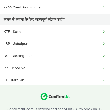
22669 Seat Availability
2508 Scl Tvc Special
सेलम से सतना के लिए महत्वपूर्ण स्टेशन स्टॉप
2511 Festival Spl
2512 Kcvl Gkp Spl
KTE - Katni
2515 Cbe Scl Sf Spl
JBP - Jabalpur
2516 Scl Cbe Special
NU - Narsinghpur
2521 Bju Ers Spl
PPI - Pipariya
2522 Ers Bju Express
ET - Itarsi Jn
BZU - Betul
NGP - Nagpur
Confirmtkt.com is official partner of IRCTC to book IRCTC