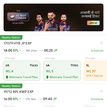
Nearby Station
17079 HYB JP EXP
14:05
BPL
05:25
JP
15h 20m
Schedule
3 hrs ago
4 hrs ago
2 hrs ago
2A
₹1630
3A
₹1150
SL
WL 4
WL 5
WL 37
51% Chance
Alternate Travel Plan
Alternate Travel Plan
Nearby Station
19712 BPL KWP EXP
16:30
BPL
09:45
JP
17h 15m
Schedule
8 hrs ago
6 hrs ago
4 hrs ago