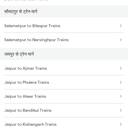
सौमटपुर से ट्रेन मार्ग
Mumbai to Pune Trains
Salamatpur to Bilaspur Trains
Delhi to Jammu Trains
Salamatpur to Narsinghpur Trains
Mumbai to Delhi Trains
जयपुर से ट्रेन मार्ग
Mumbai to Goa Trains
Jaipur to Ajmer Trains
Chennai to Coimbatore Trains
Jaipur to Phulera Trains
Jaipur to Alwar Trains
Jaipur to Bandikui Trains
Jaipur to Kishangarh Trains