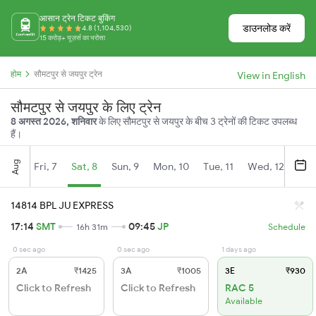
आसान ट्रेन टिकट बुकिंग
डाउनलोड करें
4.8 (1,104,530)
15 करोड़+ यूज़र्स का भरोसा
होम
सौमटपुर से जयपुर ट्रेन
View in English
सौमटपुर से जयपुर के लिए ट्रेन
8 अगस्त 2026, शनिवार
के लिए सौमटपुर से जयपुर के बीच 3 ट्रेनों की टिकट उपलब्ध
हैं।
Aug
Fri, 7
Sat, 8
Sun, 9
Mon, 10
Tue, 11
Wed, 12
Thu
14814 BPL JU EXPRESS
17:14
SMT
09:45
JP
16h 31m
Schedule
0 sec ago
0 sec ago
1 days ago
2A
₹1425
3A
₹1005
3E
₹930
Click to Refresh
Click to Refresh
RAC 5
Available