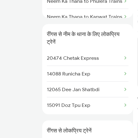
Reengus to Vadodara Trains
Neem Ka Thana to Phulera Trains
Reengus to Panipat Trains
Neem Ka Thana to Kanwat Trains
Reengus to Abu Road Trains
Neem Ka Thana to Ahmedabad
रींगस से नीम के थाना के लिए लोकप्रिय
Trains
ट्रेनें
Neem Ka Thana to Ajmer Trains
20474 Chetak Express
Neem Ka Thana to Bhilwara
14088 Runicha Exp
Trains
12065 Dee Jan Shatbdi
Neem Ka Thana to Vadodara
Trains
15091 Doz Tpu Exp
Neem Ka Thana to Chandigarh
Trains
रींगस से लोकप्रिय ट्रेनें