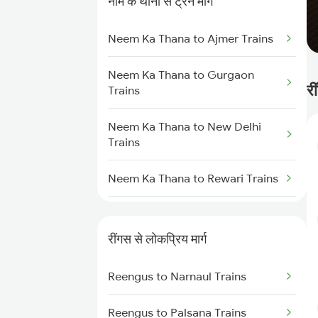
नीम के थाना से ट्रेन मार्ग
Reengus to Sikar Trains
Neem Ka Thana to Ajmer Trains
Reengus to Kishangarh Trains
Neem Ka Thana to Gurgaon
र
Reengus to Karnal Trains
Trains
Neem Ka Thana to New Delhi
Trains
Neem Ka Thana to Rewari Trains
Neem Ka Thana to Phulera Trains
रींगस से लोकप्रिय मार्ग
Neem Ka Thana to Ahmedabad
Trains
Reengus to Narnaul Trains
Neem Ka Thana to Surat Trains
Reengus to Palsana Trains