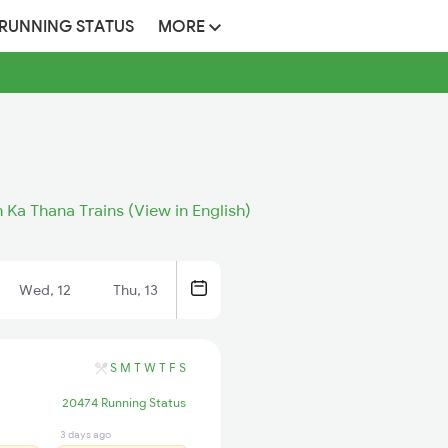
 RUNNING STATUS
MORE
Ka Thana Trains (View in English)
Wed, 12
Thu, 13
S
M
T
W
T
F
S
20474 Running Status
3 days ago