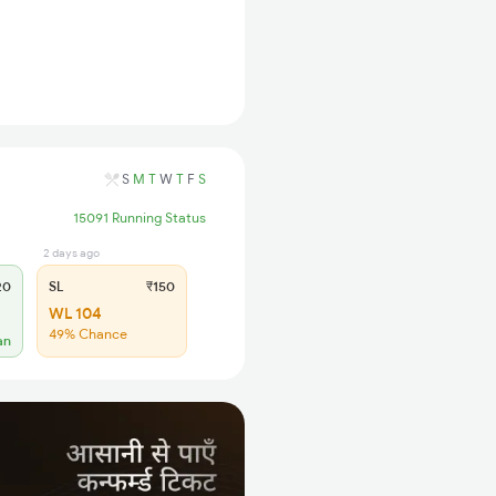
S
M
T
W
T
F
S
15091 Running Status
2 days ago
20
SL
₹150
WL 104
49% Chance
an