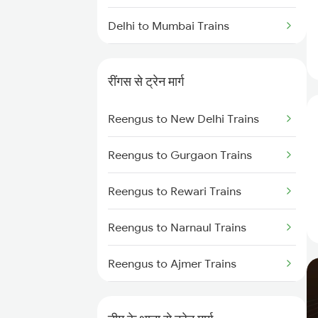
Delhi to Mumbai Trains
Mumbai to Pune Trains
रींगस से ट्रेन मार्ग
Delhi to Jammu Trains
Reengus to New Delhi Trains
Mumbai to Delhi Trains
Reengus to Gurgaon Trains
Mumbai to Goa Trains
Reengus to Rewari Trains
Chennai to Coimbatore Trains
Reengus to Narnaul Trains
Reengus to Ajmer Trains
Reengus to Phulera Trains