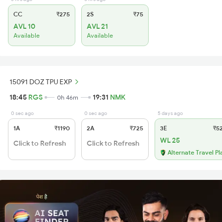
CC
₹275
2S
₹75
AVL 10
AVL 21
Available
Available
15091 DOZ TPU EXP
18:45
RGS
19:31
NMK
0h 46m
0 sec ago
0 sec ago
5 days ago
1A
₹1190
2A
₹725
3E
₹5
WL 25
Click to Refresh
Click to Refresh
Alternate Travel Pl