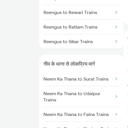
Neem Ka Thana to Udaipur
Reengus to Rewari Trains
Trains
Reengus to Ratlam Trains
Neem Ka Thana to Kanwat Trains
Reengus to Sikar Trains
Neem Ka Thana to Kishangarh
Trains
Reengus to Surajgarh Trains
नीम के थाना से लोकप्रिय मार्ग
Reengus to Surat Trains
Neem Ka Thana to Surat Trains
Reengus to Udaipur Trains
Neem Ka Thana to Udaipur
Reengus to Vapi Trains
Trains
Reengus to Karnal Trains
Neem Ka Thana to Falna Trains