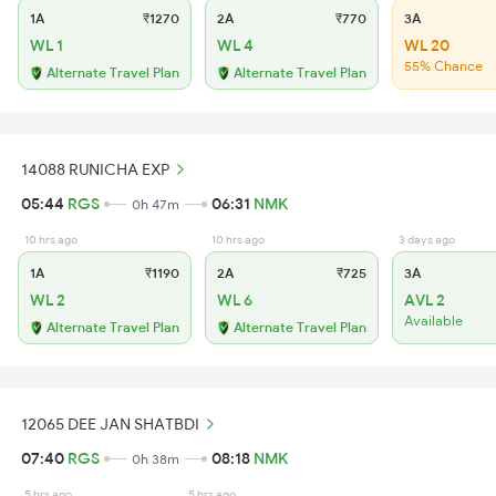
1A
₹1270
2A
₹770
3A
WL 1
WL 4
WL 20
55% Chance
Alternate Travel Plan
Alternate Travel Plan
14088 RUNICHA EXP
05:44
RGS
06:31
NMK
0h 47m
10 hrs ago
10 hrs ago
3 days ago
1A
₹1190
2A
₹725
3A
WL 2
WL 6
AVL 2
Available
Alternate Travel Plan
Alternate Travel Plan
12065 DEE JAN SHATBDI
07:40
RGS
08:18
NMK
0h 38m
5 hrs ago
5 hrs ago