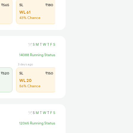
₹565
SL
₹180
WL 61
43% Chance
S
M
T
W
T
F
S
14088 Running Status
3 days ago
₹520
SL
₹150
WL 20
56% Chance
S
M
T
W
T
F
S
12065 Running Status