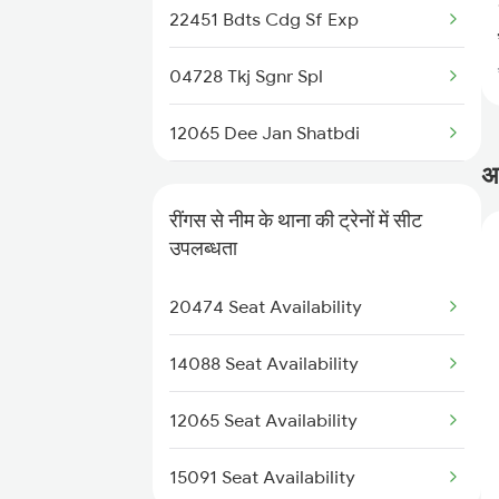
22451 Bdts Cdg Sf Exp
04728 Tkj Sgnr Spl
12065 Dee Jan Shatbdi
अक
2065 Dee Jan Sht Spl
रींगस से नीम के थाना की ट्रेनों में सीट
2066 Aii Jan Shtb Spl
उपलब्धता
2949 Bdts Dee Sf Spl
20474 Seat Availability
2950 Dee Bdts Sf Exp
14088 Seat Availability
2993 Chetak Sf Spl
12065 Seat Availability
2994 Chetak Sf Spl
15091 Seat Availability