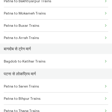
Patna to Bakhtiyarpur Trains
Mumbai to Delhi Trains
Patna to Mokameh Trains
Mumbai to Goa Trains
Patna to Buxar Trains
Chennai to Coimbatore Trains
Patna to Arrah Trains
बागदोब से ट्रेन मार्ग
Patna to Kiul Trains
Bagdob to Katihar Trains
Patna to Barh Trains
पटना से लोकप्रिय मार्ग
Patna to Maujipur Trains
Patna to Saren Trains
Patna to Kanpur Trains
Patna to Bihpur Trains
Patna to New Delhi Trains
Patna to Thane Trains