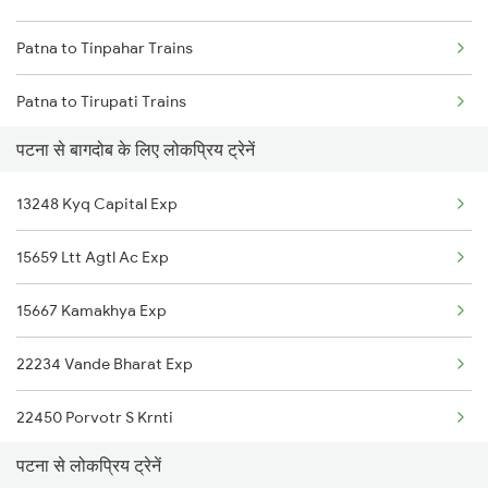
Patna to Tinpahar Trains
Patna to Tirupati Trains
पटना से बागदोब के लिए लोकप्रिय ट्रेनें
Patna to Tiruppur Trains
13248 Kyq Capital Exp
Patna to Ambala Trains
15659 Ltt Agtl Ac Exp
Patna to Andal Trains
15667 Kamakhya Exp
Patna to Udaipur Trains
22234 Vande Bharat Exp
Patna to Ujjain Trains
22450 Porvotr S Krnti
Patna to Vapi Trains
पटना से लोकप्रिय ट्रेनें
15714 Intercity Exp