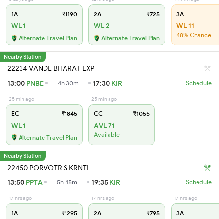
1A
₹1190
2A
₹725
3A
WL 1
WL 2
WL 11
48% Chance
Alternate Travel Plan
Alternate Travel Plan
Nearby Station
22234 VANDE BHARAT EXP
13:00
PNBE
17:30
KIR
4h 30m
Schedule
25 min ago
25 min ago
EC
₹1845
CC
₹1055
WL 1
AVL 71
Available
Alternate Travel Plan
Nearby Station
22450 PORVOTR S KRNTI
13:50
PPTA
19:35
KIR
5h 45m
Schedule
17 hrs ago
17 hrs ago
17 hrs ago
1A
₹1295
2A
₹795
3A