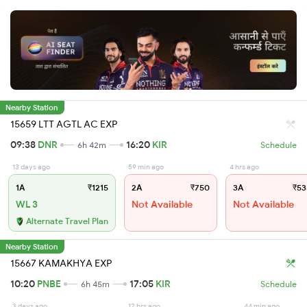
Nearby Station
15659 LTT AGTL AC EXP
09:38
DNR
16:20
KIR
6h 42m
Schedule
13 days ago
59 min ago
4 hrs ago
1A
₹1215
2A
₹750
3A
₹53
WL 3
Not Available
Not Available
Alternate Travel Plan
Nearby Station
15667 KAMAKHYA EXP
10:20
PNBE
17:05
KIR
6h 45m
Schedule
3 days ago
12 hrs ago
44 min ago