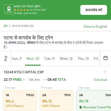
आसान ट्रेन टिकट बुकिंग
डाउनलोड करें
4.8 (1,104,530)
15 करोड़+ यूज़र्स का भरोसा
होम
पटना से बागदोब ट्रेन
View in English
पटना से बागदोब के लिए ट्रेन
10 अगस्त 2026, सोमवार
के लिए पटना से बागदोब के बीच 9 ट्रेनों की टिकट उपलब्ध
हैं।
Aug
Sun, 9
Mon, 10
Tue, 11
Wed, 12
Thu, 13
Fri, 14
S
13248 KYQ CAPITAL EXP
22:17
PNBE
08:48
TETA
10h 31m
Schedule
5 hrs ago
5 hrs ago
1 days ago
1A
₹1510
2A
₹915
3A
₹65
WL 6
WL 12
WL 15
67% Chance
65% Chance
Alternate Travel Pl