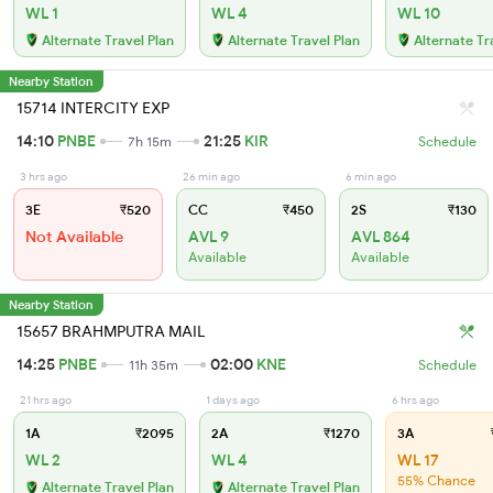
WL 1
WL 4
WL 10
Alternate Travel Plan
Alternate Travel Plan
Alternate Tr
Nearby Station
15714 INTERCITY EXP
14:10
PNBE
21:25
KIR
7h 15m
Schedule
3 hrs ago
26 min ago
6 min ago
3E
₹520
CC
₹450
2S
₹130
Not Available
AVL 9
AVL 864
Available
Available
Nearby Station
15657 BRAHMPUTRA MAIL
14:25
PNBE
02:00
KNE
11h 35m
Schedule
21 hrs ago
1 days ago
6 hrs ago
1A
₹2095
2A
₹1270
3A
WL 2
WL 4
WL 17
55% Chance
Alternate Travel Plan
Alternate Travel Plan