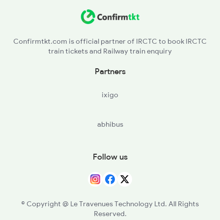
MNE - Mansi Jn
NNA - Naugachia
Confirmtkt.com is official partner of IRCTC to book IRCTC
train tickets and Railway train enquiry
KIR - Katihar Jn
Partners
LAV - Labha
ixigo
KWE - Khurial
abhibus
AZR - Azamnagar Road
BOE - Barsoi Jn
Follow us
SUD - Sudhani
© Copyright @ Le Travenues Technology Ltd. All Rights
Reserved.