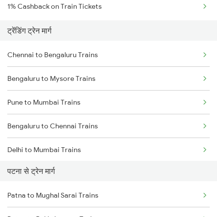
1% Cashback on Train Tickets
ट्रेंडिंग ट्रेन मार्ग
Chennai to Bengaluru Trains
Bengaluru to Mysore Trains
Pune to Mumbai Trains
Bengaluru to Chennai Trains
Delhi to Mumbai Trains
पटना से ट्रेन मार्ग
Mumbai to Pune Trains
Patna to Mughal Sarai Trains
Delhi to Jammu Trains