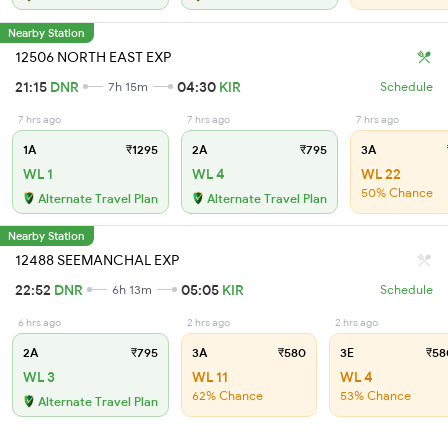
Nearby Station
12506 NORTH EAST EXP
21:15
DNR
04:30
KIR
7h 15m
Schedule
7 hrs ago
7 hrs ago
7 hrs ago
1A
₹1295
2A
₹795
3A
WL 1
WL 4
WL 22
50% Chance
Alternate Travel Plan
Alternate Travel Plan
Nearby Station
12488 SEEMANCHAL EXP
22:52
DNR
05:05
KIR
6h 13m
Schedule
6 hrs ago
2 hrs ago
2 hrs ago
2A
₹795
3A
₹580
3E
₹58
WL 3
WL 11
WL 4
62% Chance
53% Chance
Alternate Travel Plan