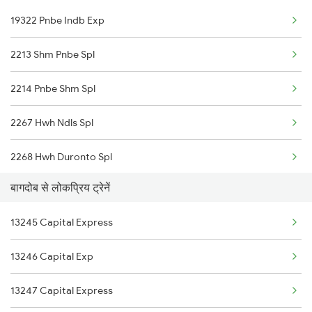
19322 Pnbe Indb Exp
15657 Brahmputra Mail
2213 Shm Pnbe Spl
12506 North East Exp
2214 Pnbe Shm Spl
12488 Seemanchal Exp
2267 Hwh Ndls Spl
2268 Hwh Duronto Spl
बागदोब से लोकप्रिय ट्रेनें
2304 Poorva Exp Spl
13245 Capital Express
2305 Hwh Ndls Ac Spl
13246 Capital Exp
2306 Hwh Raj Spl
13247 Capital Express
2309 Rjpb Ndls Ac Spl