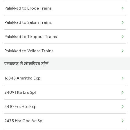
Palakkad to Erode Trains
Mumbai to Delhi Trains
Palakkad to Salem Trains
Mumbai to Goa Trains
Palakkad to Tiruppur Trains
Chennai to Coimbatore Trains
Palakkad to Vellore Trains
पलक्कड़ से लोकप्रिय ट्रेनें
Palakkad to Ernakulam Trains
16343 Amritha Exp
Palakkad to Jolarpettai Trains
2409 Hte Ers Spl
Palakkad to Aluva Trains
2410 Ers Hte Exp
Palakkad to Ottappalam Trains
2475 Hsr Cbe Ac Spl
Palakkad to Kollam Trains