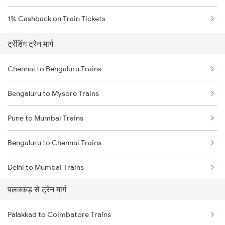
1% Cashback on Train Tickets
ट्रेंडिंग ट्रेन मार्ग
Chennai to Bengaluru Trains
Bengaluru to Mysore Trains
Pune to Mumbai Trains
Bengaluru to Chennai Trains
Delhi to Mumbai Trains
पलक्कड़ से ट्रेन मार्ग
Mumbai to Pune Trains
Palakkad to Coimbatore Trains
Delhi to Jammu Trains