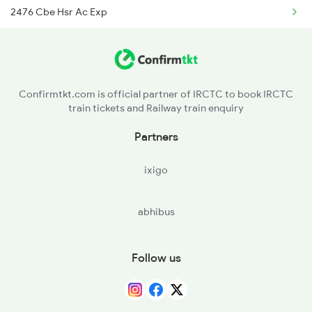
2476 Cbe Hsr Ac Exp
Palakkad to Kayamkulam Trains
2507 Tvc Scl Express
Palakkad to Kottayam Trains
2508 Scl Tvc Special
Confirmtkt.com is official partner of IRCTC to book IRCTC
train tickets and Railway train enquiry
2511 Festival Spl
Partners
2512 Kcvl Gkp Spl
ixigo
2521 Bju Ers Spl
abhibus
2522 Ers Bju Express
2601 Mas Maq Sf Exp
Follow us
2602 Maq Mas Sf Exp