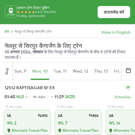
आसान ट्रेन टिकट बुकिंग
डाउनलोड करें
4.8 (1,104,530)
15 करोड़+ यूज़र्स का भरोसा
होम
नेल्लूर से सिरपुर कैगाजैग ट्रेन
View in English
नेल्लूर से सिरपुर कैगाजैग के लिए ट्रेन
10 अगस्त 2026, सोमवार
के लिए नेल्लूर से सिरपुर कैगाजैग के बीच 8 ट्रेनों की टिकट
उपलब्ध हैं।
Aug
Sun, 9
Mon, 10
Tue, 11
Wed, 12
Thu, 13
Fri, 14
S
12512 RAPTISAGAR SF EX
01:45
NLR
11:29
SKZR
9h 44m
Schedule
12 days ago
12 days ago
17 days ago
1A
₹2415
2A
₹1455
3A
WL 2
WL 7
WL 16
Alternate Travel Plan
Alternate Travel Plan
Alternate Tr