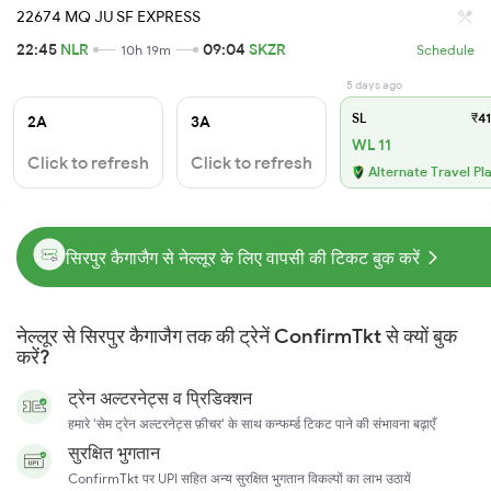
22674 MQ JU SF EXPRESS
22:45
NLR
09:04
SKZR
10h 19m
Schedule
5 days ago
SL
₹41
2A
3A
WL 11
Click to refresh
Click to refresh
Alternate Travel Pl
सिरपुर कैगाजैग से नेल्लूर के लिए वापसी की टिकट बुक करें
नेल्लूर से सिरपुर कैगाजैग तक की ट्रेनें ConfirmTkt से क्यों बुक
करें?
ट्रेन अल्टरनेट्स व प्रिडिक्शन
हमारे 'सेम ट्रेन अल्टरनेट्स फ़ीचर' के साथ कन्फर्म्ड टिकट पाने की संभावना बढ़ाएँ
सुरक्षित भुगतान
ConfirmTkt पर UPI सहित अन्य सुरक्षित भुगतान विकल्पों का लाभ उठायें