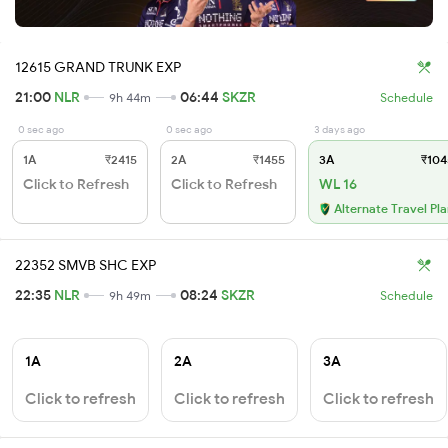
12615 GRAND TRUNK EXP
21:00
NLR
06:44
SKZR
9h 44m
Schedule
0 sec ago
0 sec ago
3 days ago
1A
₹2415
2A
₹1455
3A
₹104
Click to Refresh
Click to Refresh
WL 16
Alternate Travel Pl
22352 SMVB SHC EXP
22:35
NLR
08:24
SKZR
9h 49m
Schedule
1A
2A
3A
Click to refresh
Click to refresh
Click to refresh