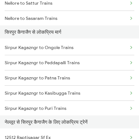
Nellore to Sattur Trains
Sirpur Kagazngr to Bhopal Trains
Nellore to Sasaram Trains
Sirpur Kagazngr to Sevagram Trains
सिरपुर कैगाजैग से लोकप्रिय मार्ग
Nellore to Surat Trains
Sirpur Kagazngr to Hyderabad Trains
Sirpur Kagazngr to Ongole Trains
Nellore to Satna Trains
Sirpur Kagazngr to Peddapalli Trains
Nellore to Siwan Trains
Sirpur Kagazngr to Patna Trains
Nellore to Jamshedpur Trains
Sirpur Kagazngr to Kasibugga Trains
Nellore to Tadepalligudem Trains
Sirpur Kagazngr to Puri Trains
Nellore to Tenali Trains
नेल्लूर से सिरपुर कैगाजैग के लिए लोकप्रिय ट्रेनें
Sirpur Kagazngr to Raipur Trains
12512 Raptisagar Sf Ex
Sirpur Kagazngr to Rajahmundry Trains