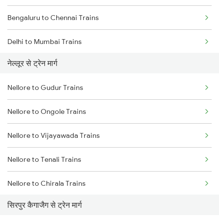
Bengaluru to Chennai Trains
Delhi to Mumbai Trains
नेल्लूर से ट्रेन मार्ग
Mumbai to Pune Trains
Nellore to Gudur Trains
Delhi to Jammu Trains
Nellore to Ongole Trains
Mumbai to Delhi Trains
Nellore to Vijayawada Trains
Mumbai to Goa Trains
Nellore to Tenali Trains
Chennai to Coimbatore Trains
Nellore to Chirala Trains
सिरपुर कैगाजैग से ट्रेन मार्ग
Nellore to Bapatla Trains