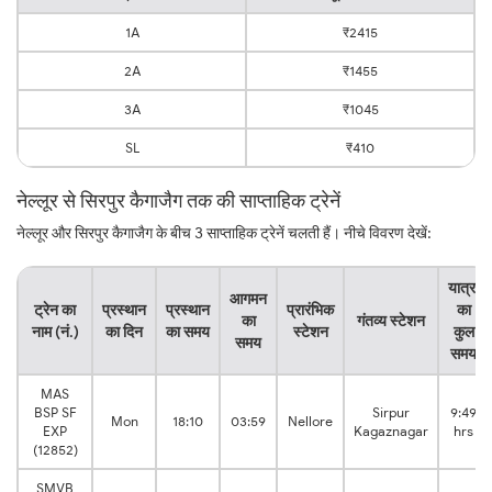
1A
₹2415
2A
₹1455
3A
₹1045
SL
₹410
नेल्लूर से सिरपुर कैगाजैग तक की साप्ताहिक ट्रेनें
नेल्लूर और सिरपुर कैगाजैग के बीच 3 साप्ताहिक ट्रेनें चलती हैं। नीचे विवरण देखें:
यात्रा
आगमन
ट्रेन का
प्रस्थान
प्रस्थान
प्रारंभिक
का
का
गंतव्य स्टेशन
नाम (नं.)
का दिन
का समय
स्टेशन
कुल
समय
समय
MAS
BSP SF
Sirpur
9:49
Mon
18:10
03:59
Nellore
EXP
Kagaznagar
hrs
(12852)
SMVB