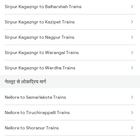
Sirpur Kagazngr to Balharshah Trains
Nellore to Tirupati Trains
Sirpur Kagazngr to Kazipet Trains
Nellore to Renigunta Trains
Sirpur Kagazngr to Nagpur Trains
Nellore to Chennai Trains
Sirpur Kagazngr to Warangal Trains
Nellore to Rajahmundry Trains
Sirpur Kagazngr to Wardha Trains
Nellore to Kavali Trains
नेल्लूर से लोकप्रिय मार्ग
Sirpur Kagazngr to Ramagundam Trains
Nellore to Kazipet Trains
Nellore to Samarlakota Trains
Sirpur Kagazngr to Vijayawada Trains
Nellore to Vellore Trains
Nellore to Tiruchirappalli Trains
Sirpur Kagazngr to Mancherial Trains
Nellore to Shoranur Trains
Sirpur Kagazngr to Itarsi Trains