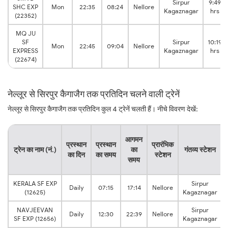
Sirpur
9:49
SHC EXP
Mon
22:35
08:24
Nellore
Kagaznagar
hrs
(22352)
MQ JU
SF
Sirpur
10:19
Mon
22:45
09:04
Nellore
EXPRESS
Kagaznagar
hrs
(22674)
नेल्लूर से सिरपुर कैगाजैग तक प्रतिदिन चलने वाली ट्रेनें
नेल्लूर से सिरपुर कैगाजैग तक प्रतिदिन कुल 4 ट्रेनें चलती हैं। नीचे विवरण देखें:
आगमन
प्रस्थान
प्रस्थान
प्रारंभिक
ट्रेन का नाम (नं.)
का
गंतव्य स्टेशन
का दिन
का समय
स्टेशन
समय
KERALA SF EXP
Sirpur
Daily
07:15
17:14
Nellore
(12625)
Kagaznagar
NAVJEEVAN
Sirpur
Daily
12:30
22:39
Nellore
SF EXP (12656)
Kagaznagar