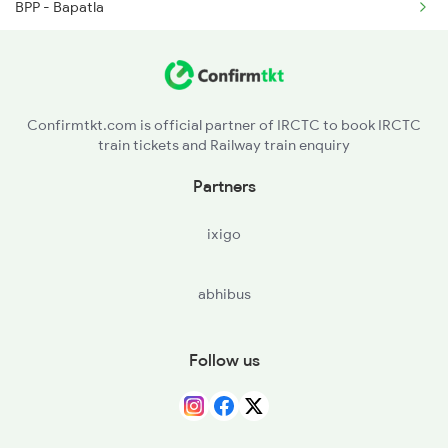
BPP - Bapatla
NDO - Nidubrolu
TEL - Tenali Jn
Confirmtkt.com is official partner of IRCTC to book IRCTC
train tickets and Railway train enquiry
NGNT - New Guntur
Partners
BZA - Vijayawada Jn
ixigo
YP - Errupalem
abhibus
KMT - Khammam
DKJ - Dornakal Jn
Follow us
MABD - Mahbubabad