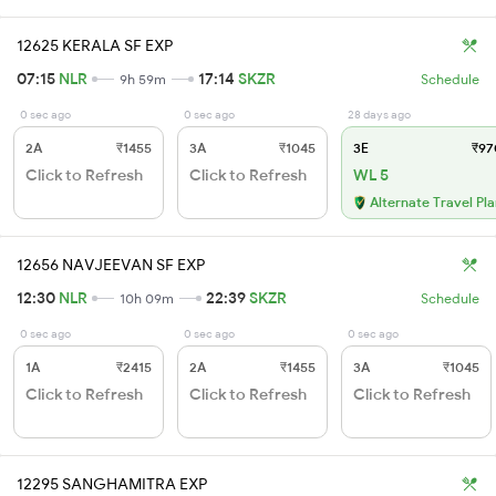
12625 KERALA SF EXP
07:15
NLR
17:14
SKZR
9h 59m
Schedule
0 sec ago
0 sec ago
28 days ago
2A
₹1455
3A
₹1045
3E
₹97
Click to Refresh
Click to Refresh
WL 5
Alternate Travel Pl
12656 NAVJEEVAN SF EXP
12:30
NLR
22:39
SKZR
10h 09m
Schedule
0 sec ago
0 sec ago
0 sec ago
1A
₹2415
2A
₹1455
3A
₹1045
Click to Refresh
Click to Refresh
Click to Refresh
12295 SANGHAMITRA EXP