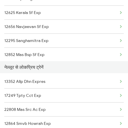
12625 Kerala Sf Exp
Sirpur Kagazngr to Rameswaram Trains
12656 Navjeevan Sf Exp
Sirpur Kagazngr to Renigunta Trains
12295 Sanghamitra Exp
Sirpur Kagazngr to Bengaluru Trains
12852 Mas Bsp Sf Exp
Sirpur Kagazngr to Hyderabad Trains
नेल्लूर से लोकप्रिय ट्रेनें
12615 Grand Trunk Exp
Sirpur Kagazngr to Samarlakota Trains
13352 Allp Dhn Expres
22352 Smvb Shc Exp
Sirpur Kagazngr to Surat Trains
17249 Tpty Cct Exp
22674 Mq Ju Sf Express
22808 Mas Src Ac Exp
12864 Smvb Howrah Exp