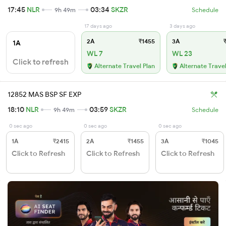
17:45
NLR
03:34
SKZR
9h 49m
Schedule
17 days ago
3 days ago
2A
₹1455
3A
₹
1A
WL 7
WL 23
Click to refresh
Alternate Travel Plan
Alternate Travel
12852 MAS BSP SF EXP
18:10
NLR
03:59
SKZR
9h 49m
Schedule
0 sec ago
0 sec ago
0 sec ago
1A
₹2415
2A
₹1455
3A
₹1045
Click to Refresh
Click to Refresh
Click to Refresh