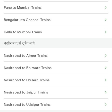
Pune to Mumbai Trains
Bengaluru to Chennai Trains
Delhi to Mumbai Trains
नसीराबाद से ट्रेन मार्ग
Mumbai to Pune Trains
Nasirabad to Ajmer Trains
Delhi to Jammu Trains
Nasirabad to Bhilwara Trains
Mumbai to Delhi Trains
Nasirabad to Phulera Trains
Mumbai to Goa Trains
Nasirabad to Jaipur Trains
Chennai to Coimbatore Trains
Nasirabad to Udaipur Trains