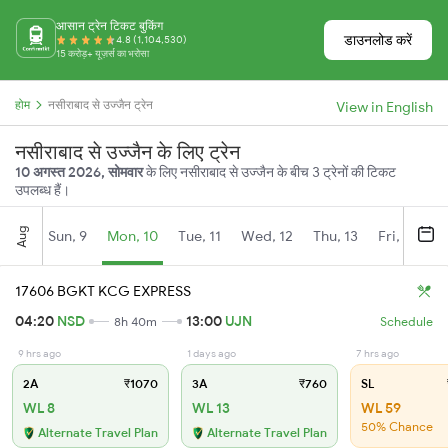
आसान ट्रेन टिकट बुकिंग
डाउनलोड करें
4.8 (1,104,530)
15 करोड़+ यूज़र्स का भरोसा
होम
नसीराबाद से उज्जैन ट्रेन
View in English
नसीराबाद से उज्जैन के लिए ट्रेन
10 अगस्त 2026, सोमवार
के लिए नसीराबाद से उज्जैन के बीच 3 ट्रेनों की टिकट
उपलब्ध हैं।
Aug
Sun, 9
Mon, 10
Tue, 11
Wed, 12
Thu, 13
Fri, 14
S
17606 BGKT KCG EXPRESS
04:20
NSD
13:00
UJN
8h 40m
Schedule
9 hrs ago
1 days ago
7 hrs ago
2A
₹1070
3A
₹760
SL
WL 8
WL 13
WL 59
50% Chance
Alternate Travel Plan
Alternate Travel Plan