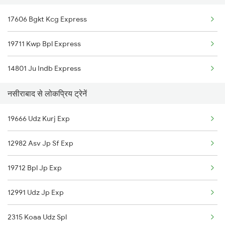
17606 Bgkt Kcg Express
Ujjain to Deoband Trains
19711 Kwp Bpl Express
Ujjain to Jaunpur Trains
14801 Ju Indb Express
Ujjain to Murtizapur Trains
नसीराबाद से लोकप्रिय ट्रेनें
Ujjain to Khagaria Trains
19666 Udz Kurj Exp
Ujjain to Tenganmuda Trains
12982 Asv Jp Sf Exp
Ujjain to Nigaura Trains
19712 Bpl Jp Exp
Ujjain to Chandia Trains
12991 Udz Jp Exp
Ujjain to Karkeli Trains
2315 Koaa Udz Spl
Ujjain to Nipaniya Trains