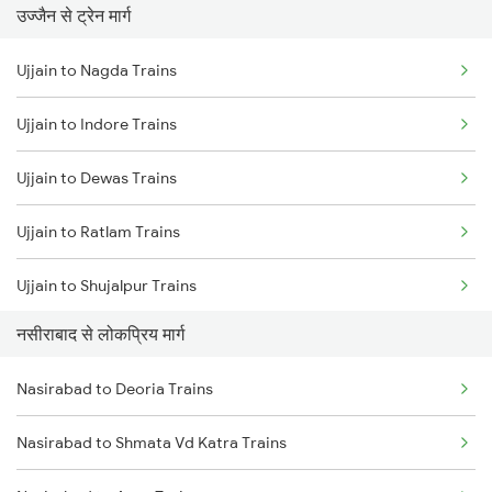
उज्जैन से ट्रेन मार्ग
Nasirabad to Rewari Trains
Ujjain to Nagda Trains
Nasirabad to New Delhi Trains
Ujjain to Indore Trains
Nasirabad to Neemuch Trains
Ujjain to Dewas Trains
Nasirabad to Piplia Trains
Ujjain to Ratlam Trains
Nasirabad to Indore Trains
Ujjain to Shujalpur Trains
Nasirabad to Reengus Trains
नसीराबाद से लोकप्रिय मार्ग
Ujjain to Bhopal Trains
Nasirabad to Saugor Trains
Nasirabad to Deoria Trains
Ujjain to Makshi Trains
Nasirabad to Shmata Vd Katra Trains
Ujjain to Dahod Trains