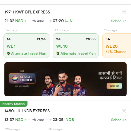
19711 KWP BPL EXPRESS
21:32
NSD
07:20
UJN
9h 48m
Schedule
1 min ago
22 hrs ago
2 hrs ago
1A
₹1755
2A
₹1055
3A
WL 1
WL 10
WL 20
67% Chance
Alternate Travel Plan
Alternate Travel Plan
Nearby Station
14801 JU INDB EXPRESS
13:37
NSD
23:05
INDB
9h 28m
Schedule
23 hrs ago
11 hrs ago