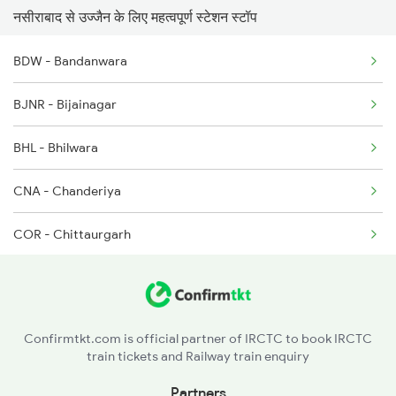
नसीराबाद से उज्जैन के लिए महत्वपूर्ण स्टेशन स्टॉप
2459 Ju Indb Sf Spl
12315 Ananya Express
BDW - Bandanwara
2460 Indb Ju Sup Spl
BJNR - Bijainagar
2645 Kcvl Festivl Spl
BHL - Bhilwara
2646 Kcvl Indb Fest
CNA - Chanderiya
2719 Hyb Festivl Spl
COR - Chittaurgarh
2720 Hyb Jp Spl
NBH - Nimbahera
2911 Indb Hwh Spl
JWO - Jawad Road
Confirmtkt.com is official partner of IRCTC to book IRCTC
train tickets and Railway train enquiry
NMH - Nimach
Partners