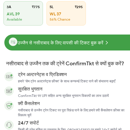
3A
₹775
SL
₹295
AVL 39
WL 37
Available
56% Chance
उज्जैन से नसीराबाद के लिए वापसी की टिकट बुक करें
नसीराबाद से उज्जैन तक की ट्रेनें ConfirmTkt से क्यों बुक करें?
ट्रेन अल्टरनेट्स व प्रिडिक्शन
हमारे 'सेम ट्रेन अल्टरनेट्स फ़ीचर' के साथ कन्फर्म्ड टिकट पाने की संभावना बढ़ाएँ
सुरक्षित भुगतान
ConfirmTkt पर UPI सहित अन्य सुरक्षित भुगतान विकल्पों का लाभ उठायें
फ़्री कैंसलेशन
नसीराबाद से उज्जैन ट्रेन टिकट पर पूरा रिफ़ंड पाने के लिए हमारे फ़्री कैंसलेशन फ़ीचर का
विकल्प चुनें
24/7 सपोर्ट
किसी भी ट्रेन बुकिंग या पूछताछ के लिए, 08068243910 पर हमारे 24x7 सपोर्ट को