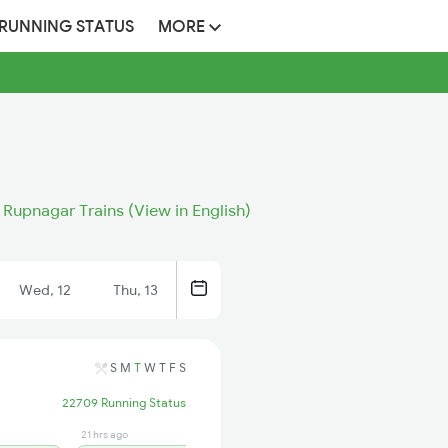
 RUNNING STATUS
MORE
Rupnagar Trains (View in English)
Wed, 12
Thu, 13
S
M
T
W
T
F
S
22709 Running Status
21 hrs ago