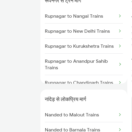
रूपनगर से ट्रेन मार्ग
Nanded to Kamareddi Trains
Rupnagar to Nangal Trains
Nanded to Manmad Trains
Rupnagar to New Delhi Trains
Nanded to Hyderabad Trains
Rupnagar to Kurukshetra Trains
Nanded to Seloo Trains
Rupnagar to Anandpur Sahib
Nanded to Partur Trains
Trains
Nanded to Manwath Trains
Rupnagar to Chandigarh Trains
Rupnagar to Panipat Trains
नांदेड़ से लोकप्रिय मार्ग
Rupnagar to Sirhind Trains
Nanded to Malout Trains
Rupnagar to Saharanpur Trains
Nanded to Barnala Trains