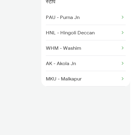
स्टॉप
19717 Jp Dlpc Exp
PAU - Purna Jn
19718 Dlpc Jp Express
HNL - Hingoli Deccan
14553 Himachal Exp
WHM - Washim
14554 Himachal Exp
AK - Akola Jn
4527 Shivalk Dlx Spl
MKU - Malkapur
KNW - Khandwa
ET - Itarsi Jn
RKMP - Rani Kamlapati(bhopal