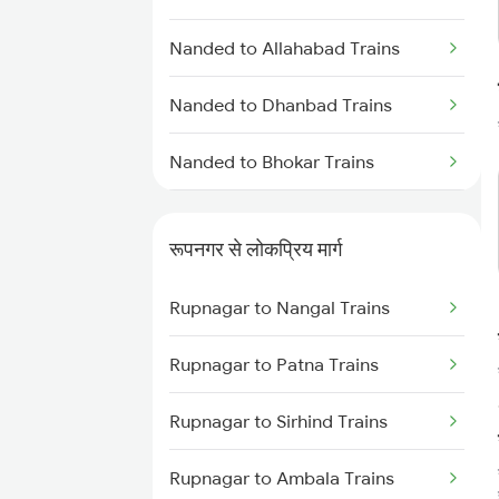
Rupnagar to Ambala Trains
Nanded to Allahabad Trains
Rupnagar to Patna Trains
Nanded to Dhanbad Trains
Nanded to Bhokar Trains
Nanded to Padhegoan Trains
रूपनगर से लोकप्रिय मार्ग
Nanded to Rayanapadu Trains
Rupnagar to Nangal Trains
Nanded to Hinganghat Trains
Rupnagar to Patna Trains
Nanded to Khanna Trains
Rupnagar to Sirhind Trains
Nanded to Bhalki Trains
Rupnagar to Ambala Trains