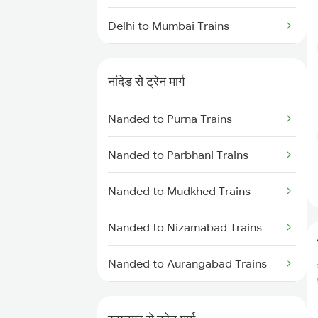
Delhi to Mumbai Trains
Mumbai to Pune Trains
नांदेड़ से ट्रेन मार्ग
Delhi to Jammu Trains
Nanded to Purna Trains
Mumbai to Delhi Trains
Nanded to Parbhani Trains
Mumbai to Goa Trains
Nanded to Mudkhed Trains
Chennai to Coimbatore Trains
Nanded to Nizamabad Trains
Nanded to Aurangabad Trains
Nanded to Jalna Trains