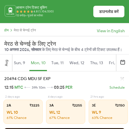
आसान ट्रेन टिकट बुकिंग
डाउनलोड करें
4.8 (1,104,530)
15 करोड़+ यूज़र्स का भरोसा
होम
मेरठ से चेन्नई ट्रेन
View in English
मेरठ से चेन्नई के लिए ट्रेन
10 अगस्त 2026, सोमवार
के लिए मेरठ से चेन्नई के बीच 4 ट्रेनों की टिकट उपलब्ध हैं।
Aug
Sun, 9
Mon, 10
Tue, 11
Wed, 12
Thu, 13
Fri, 14
S
20494 CDG MDU SF EXP
12:15
MTC
03:25
PER
39h 10m
Schedule
2 days ago
4 days ago
21 hrs ago
2A
₹3225
3A
₹2255
3E
₹2150
WL 10
WL 12
WL 9
61% Chance
67% Chance
63% Chance