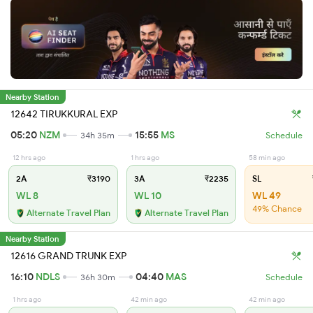
Nearby Station
12642 TIRUKKURAL EXP
05:20
NZM
15:55
MS
34h 35m
Schedule
12 hrs ago
1 hrs ago
58 min ago
2A
₹3190
3A
₹2235
SL
WL 8
WL 10
WL 49
49% Chance
Alternate Travel Plan
Alternate Travel Plan
Nearby Station
12616 GRAND TRUNK EXP
16:10
NDLS
04:40
MAS
36h 30m
Schedule
1 hrs ago
42 min ago
42 min ago