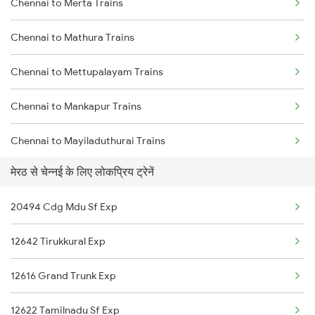
Chennai to Merta Trains
Meerut to Nagda Trains
Chennai to Madurai Trains
Chennai to Mathura Trains
Meerut to New Delhi Trains
Chennai to Mettupalayam Trains
Meerut to Nagpur Trains
Chennai to Mankapur Trains
Meerut to Nashik Trains
Chennai to Mayiladuthurai Trains
Meerut to Neemuch Trains
मेरठ से चेन्नई के लिए लोकप्रिय ट्रेनें
Chennai to Mavelikkara Trains
Meerut to Phagwara Trains
20494 Cdg Mdu Sf Exp
Chennai to Thoothukudi Trains
12642 Tirukkural Exp
Chennai to Mariani Trains
12616 Grand Trunk Exp
Chennai to Mandya Trains
12622 Tamilnadu Sf Exp
Chennai to Maihar Trains