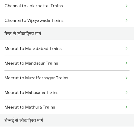
Chennai to Jolarpettai Trains
Chennai to Vijayawada Trains
मेरठ से लोकप्रिय मार्ग
Chennai to Salem Trains
Meerut to Moradabad Trains
Chennai to Virudhachalam Trains
Meerut to Mandsaur Trains
Chennai to Ongole Trains
Meerut to Muzaffarnagar Trains
Chennai to Melmaruvathur Trains
Meerut to Mahesana Trains
Chennai to Erode Trains
Meerut to Mathura Trains
Chennai to Gudur Trains
चेन्नई से लोकप्रिय मार्ग
Meerut to Muradnagar Trains
Chennai to Dindigul Trains