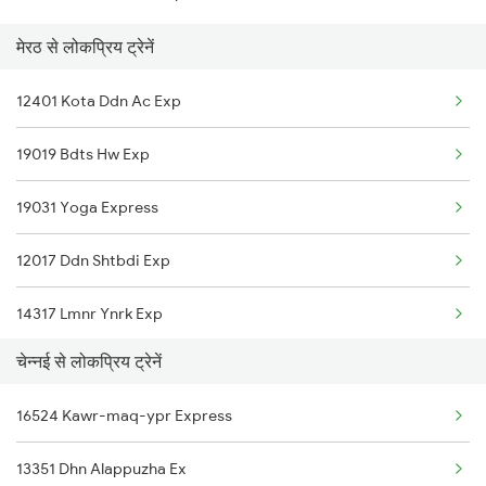
मेरठ से लोकप्रिय ट्रेनें
Chennai to Mysore Trains
12401 Kota Ddn Ac Exp
Chennai to Murtizapur Trains
19019 Bdts Hw Exp
Chennai to Bongaigaon Trains
19031 Yoga Express
12017 Ddn Shtbdi Exp
14317 Lmnr Ynrk Exp
चेन्नई से लोकप्रिय ट्रेनें
18477 Utkal Express
16524 Kawr-maq-ypr Express
12055 Ddn Janshtbdi
13351 Dhn Alappuzha Ex
22457 Vande Bharat Exp