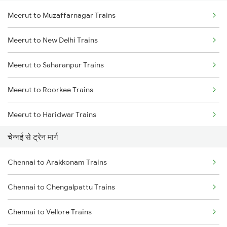
Meerut to Muzaffarnagar Trains
Delhi to Jammu Trains
Meerut to New Delhi Trains
Mumbai to Delhi Trains
Meerut to Saharanpur Trains
Mumbai to Goa Trains
Meerut to Roorkee Trains
Chennai to Coimbatore Trains
Meerut to Haridwar Trains
चेन्नई से ट्रेन मार्ग
Chennai to Arakkonam Trains
Chennai to Chengalpattu Trains
Chennai to Vellore Trains