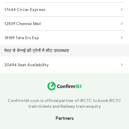
17644 Circar Express
2017 Ddn Shtabdi Spl
12839 Chennai Mail
2018 Dehradun Sht Spl
18189 Tata Ers Exp
2056 Janshatabdi Spl
मेरठ से चेन्नई की ट्रेनों में सीट उपलब्धता
1016 Kushinagar Spl
2171 Ltt Hw Ac Spl
20494 Seat Availability
2007 Vskp Mas Sf Spl
2172 Hw Ltt Sf Ac Spl
2008 Mas Vskp Exp
2401 Kota Ddn Spl
2027 Mas Sbc Shtabdi
2402 Ddn Kota Spl
Confirmtkt.com is official partner of IRCTC to book IRCTC
train tickets and Railway train enquiry
2028 Sbcmas Shatabdi
Partners
2077 Mas Bza Spl