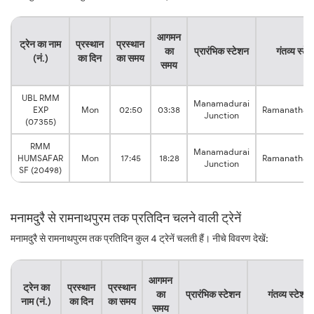
आगमन
ट्रेन का नाम
प्रस्थान
प्रस्थान
का
प्रारंभिक स्टेशन
गंतव्य स्टे
(नं.)
का दिन
का समय
समय
UBL RMM
Manamadurai
EXP
Mon
02:50
03:38
Ramanathap
Junction
(07355)
RMM
Manamadurai
HUMSAFAR
Mon
17:45
18:28
Ramanathap
Junction
SF (20498)
मनामदुरै से रामनाथपुरम तक प्रतिदिन चलने वाली ट्रेनें
मनामदुरै से रामनाथपुरम तक प्रतिदिन कुल 4 ट्रेनें चलती हैं। नीचे विवरण देखें:
आगमन
ट्रेन का
प्रस्थान
प्रस्थान
का
प्रारंभिक स्टेशन
गंतव्य स्टेशन
नाम (नं.)
का दिन
का समय
समय