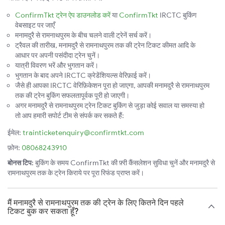
ConfirmTkt ट्रेन ऐप डाउनलोड करें
या
ConfirmTkt
IRCTC बुकिंग
वेबसाइट पर जाएँ
मनामदुरै से रामनाथपुरम के बीच चलने वाली ट्रेनें सर्च करें।
ट्रैवल की तारीख, मनामदुरै से रामनाथपुरम तक की ट्रेन टिकट कीमत आदि के
आधार पर अपनी पसंदीदा ट्रेन चुनें।
यात्री विवरण भरें और भुगतान करें।
भुगतान के बाद अपने IRCTC क्रेडेंशियल्स वेरिफ़ाई करें।
जैसे ही आपका IRCTC वेरिफ़िकेशन पूरा हो जाएगा, आपकी मनामदुरै से रामनाथपुरम
तक की ट्रेन बुकिंग सफलतापूर्वक पूरी हो जाएगी।
अगर मनामदुरै से रामनाथपुरम ट्रेन टिकट बुकिंग से जुड़ा कोई सवाल या समस्या हो
तो आप हमारी सपोर्ट टीम से संपर्क कर सकते हैं:
ईमेल:
trainticketenquiry@confirmtkt.com
फ़ोन:
08068243910
बोनस टिप:
बुकिंग के समय ConfirmTkt की फ़्री कैंसलेशन सुविधा चुनें और मनामदुरै से
रामनाथपुरम तक के ट्रेन किराये पर पूरा रिफंड प्राप्त करें।
मैं मनामदुरै से रामनाथपुरम तक की ट्रेन के लिए कितने दिन पहले
टिकट बुक कर सकता हूँ?