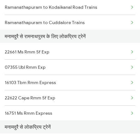
Ramanathapuram to Kodaikanal Road Trains
Manamadurai to Kanyakumari Trains
Ramanathapuram to Cuddalore Trains
Manamadurai to Coimbatore Trains
मनामदुरै से रामनाथपुरम के लिए लोकप्रिय ट्रेनें
Ramanathapuram to Nagpur Trains
Manamadurai to Chengalpattu Trains
22661 Ms Rmm Sf Exp
Ramanathapuram to Okha Trains
Manamadurai to Kumbakonam Trains
07355 Ubl Rmm Exp
Ramanathapuram to Bhubaneswar Trains
16103 Tbm Rmm Express
Ramanathapuram to Pudukkottai Trains
22622 Cape Rmm Sf Exp
Ramanathapuram to Kanyakumari Trains
16751 Ms Rmm Express
Ramanathapuram to Coimbatore Trains
मनामदुरै से लोकप्रिय ट्रेनें
16343 Amritha Express
Ramanathapuram to Chidambaram Trains