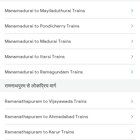
Manamadurai to Mayiladuthurai Trains
Ramanathapuram to Kumbakonam Trains
Manamadurai to Pondicherry Trains
Ramanathapuram to Cuddalore Trains
Manamadurai to Madurai Trains
Manamadurai to Itarsi Trains
Manamadurai to Ramagundam Trains
रामनाथपुरम से लोकप्रिय मार्ग
Manamadurai to Satna Trains
Ramanathapuram to Vijayawada Trains
Manamadurai to Sengottai Trains
Ramanathapuram to Ahmedabad Trains
Manamadurai to Varanasi Trains
Ramanathapuram to Karur Trains
Manamadurai to Vijayawada Trains