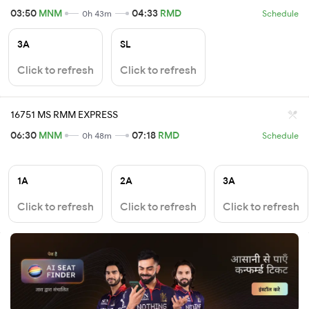
03:50
MNM
04:33
RMD
0h 43m
Schedule
3A
SL
Click to refresh
Click to refresh
16751 MS RMM EXPRESS
06:30
MNM
07:18
RMD
0h 48m
Schedule
1A
2A
3A
Click to refresh
Click to refresh
Click to refresh