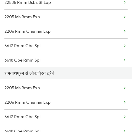
22535 Rmm Bsbs Sf Exp
20498 Rmm Humsafar Sf
Ramanathapuram to Chengalpattu Trains
2205 Ms Rmm Exp
Ramanathapuram to Dindigul Trains
2206 Rmm Chennai Exp
6617 Rmm Cbe Spl
6618 Cbe Rmm Spl
रामनाथपुरम से लोकप्रिय ट्रेनें
6733 Rmm Okha Festspl
2205 Ms Rmm Exp
6734 Rmm Festival Spl
2206 Rmm Chennai Exp
6779 Tpty Rmm Spl
6617 Rmm Cbe Spl
6780 Rmm Tpty Exp
6618 Cbe Rmm Spl