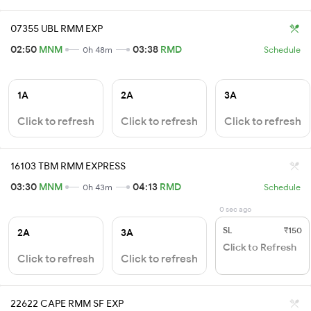
07355 UBL RMM EXP
02:50
MNM
03:38
RMD
0h 48m
Schedule
1A
2A
3A
Click to refresh
Click to refresh
Click to refresh
16103 TBM RMM EXPRESS
03:30
MNM
04:13
RMD
0h 43m
Schedule
0 sec ago
SL
₹150
2A
3A
Click to Refresh
Click to refresh
Click to refresh
22622 CAPE RMM SF EXP