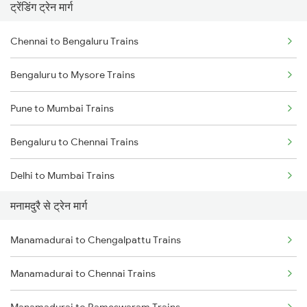
ट्रेंडिंग ट्रेन मार्ग
Chennai to Bengaluru Trains
Bengaluru to Mysore Trains
Pune to Mumbai Trains
Bengaluru to Chennai Trains
Delhi to Mumbai Trains
मनामदुरै से ट्रेन मार्ग
Mumbai to Pune Trains
Manamadurai to Chengalpattu Trains
Delhi to Jammu Trains
Manamadurai to Chennai Trains
Mumbai to Delhi Trains