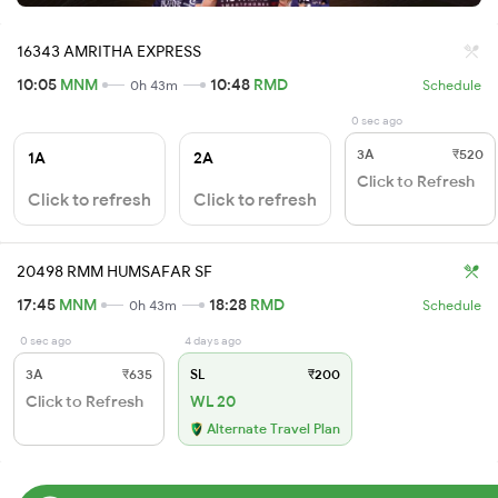
16343 AMRITHA EXPRESS
10:05
MNM
10:48
RMD
0h 43m
Schedule
0 sec ago
3A
₹520
1A
2A
Click to Refresh
Click to refresh
Click to refresh
20498 RMM HUMSAFAR SF
17:45
MNM
18:28
RMD
0h 43m
Schedule
0 sec ago
4 days ago
3A
₹635
SL
₹200
Click to Refresh
WL 20
Alternate Travel Plan