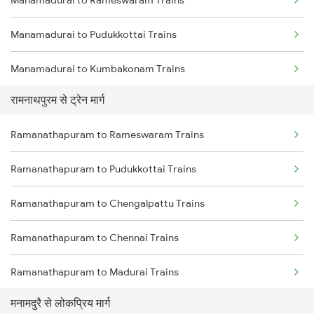
Manamadurai to Rameswaram Trains
Mumbai to Goa Trains
Manamadurai to Pudukkottai Trains
Chennai to Coimbatore Trains
Manamadurai to Kumbakonam Trains
रामनाथपुरम से ट्रेन मार्ग
Manamadurai to Melmaruvathur Trains
Ramanathapuram to Rameswaram Trains
Manamadurai to Madurai Trains
Ramanathapuram to Pudukkottai Trains
Manamadurai to Mayiladuthurai Trains
Ramanathapuram to Chengalpattu Trains
Manamadurai to Kanyakumari Trains
Ramanathapuram to Chennai Trains
Manamadurai to Coimbatore Trains
Ramanathapuram to Madurai Trains
मनामदुरै से लोकप्रिय मार्ग
Ramanathapuram to Melmaruvathur Trains