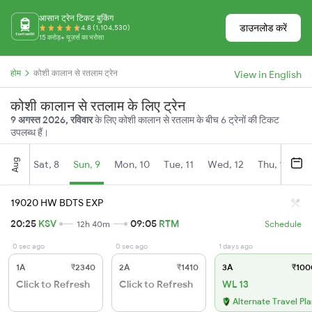
आसान ट्रेन टिकट बुकिंग
डाउनलोड करें
4.8 (1,104,530)
15 करोड़+ यूज़र्स का भरोसा
होम
कोशी कालान से रतलाम ट्रेन
View in English
कोशी कालान से रतलाम के लिए ट्रेन
9 अगस्त 2026, रविवार
के लिए कोशी कालान से रतलाम के बीच 6 ट्रेनों की टिकट
उपलब्ध हैं।
Aug
Sat, 8
Sun, 9
Mon, 10
Tue, 11
Wed, 12
Thu, 13
Fr
19020 HW BDTS EXP
20:25
KSV
09:05
RTM
12h 40m
Schedule
0 sec ago
0 sec ago
1 days ago
1A
₹2340
2A
₹1410
3A
₹100
Click to Refresh
Click to Refresh
WL 13
Alternate Travel Pl