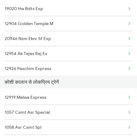
19020 Hw Bdts Exp
Kosi Kalan to Udaipur Trains
12904 Golden Temple M
Kosi Kalan to Vapi Trains
20946 Nzm Eknr Sf Exp
Kosi Kalan to Ujjain Trains
12954 Ak Tejas Raj Ex
Kosi Kalan to Dehradun Trains
12926 Paschim Express
Kosi Kalan to Hoshangabad Trains
कोशी कालान से लोकप्रिय ट्रेनें
12478 Svdk Jam Exp
12919 Malwa Express
1057 Csmt Asr Special
1058 Asr Csmt Spl