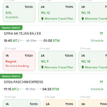
1A
₹2310
2A
₹1395
3A
₹
AVL
WL 12
WL 15
Available
Alternate Travel Plan
Alternate Travel
Nearby Station
12954 AK TEJAS RAJ EX
18:45
MTJ
01:05
RTM
6h 20m
Schedule
23 hrs ago
4 hrs ago
2 hrs ago
1A
₹3120
2A
₹2535
3A
₹
Regret
WL 9
WL 18
No more booking
Alternate Travel Plan
Alternate Travel
Nearby Station
12926 PASCHIM EXPRESS
19:15
MTJ
04:25
RTM
9h 10m
Schedule
10 hrs ago
2 hrs ago
2 hrs ago
1A
₹2310
2A
₹1395
3A
₹100