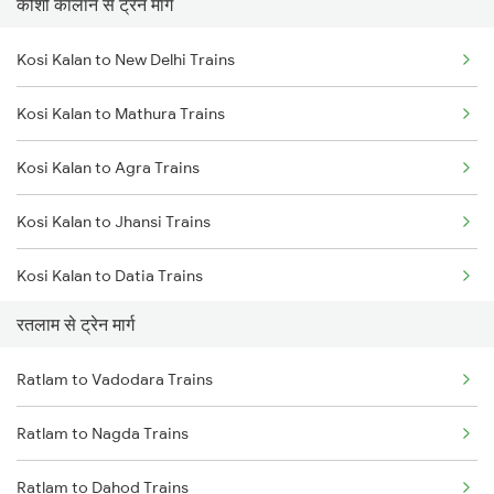
कोशी कालान से ट्रेन मार्ग
Mumbai to Pune Trains
Kosi Kalan to New Delhi Trains
Delhi to Jammu Trains
Kosi Kalan to Mathura Trains
Mumbai to Delhi Trains
Kosi Kalan to Agra Trains
Mumbai to Goa Trains
Kosi Kalan to Jhansi Trains
Chennai to Coimbatore Trains
Kosi Kalan to Datia Trains
रतलाम से ट्रेन मार्ग
Kosi Kalan to Meerut Trains
Ratlam to Vadodara Trains
Kosi Kalan to Bhopal Trains
Ratlam to Nagda Trains
Kosi Kalan to Bharatpur Trains
Ratlam to Dahod Trains
Kosi Kalan to Bayana Trains