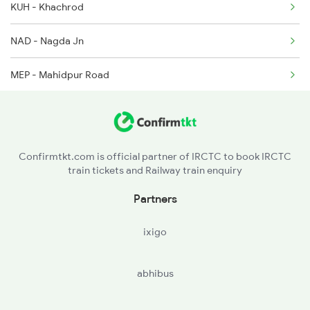
2963 Mewar Exp Spl
KUH - Khachrod
2964 Mewar Spl
NAD - Nagda Jn
12138 Punjab Mail
MEP - Mahidpur Road
VMA - Vikramgarh Alot
CMU - Chaumahla
Confirmtkt.com is official partner of IRCTC to book IRCTC
train tickets and Railway train enquiry
SVA - Suwasra
Partners
SGZ - Shamgarh
ixigo
GOH - Garot
abhibus
BWM - Bhawani Mandi