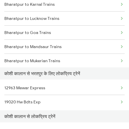
Bharatpur to Karnal Trains
Kosi Kalan to Indore Trains
Bharatpur to Lucknow Trains
Kosi Kalan to Jabalpur Trains
Bharatpur to Goa Trains
Kosi Kalan to Jalandhar Trains
Bharatpur to Mandsaur Trains
Kosi Kalan to Kurukshetra Trains
Bharatpur to Mukerian Trains
Kosi Kalan to Kota Trains
कोशी कालान से भरतपुर के लिए लोकप्रिय ट्रेनें
Bharatpur to Marwar Trains
Kosi Kalan to Lakheri Trains
12963 Mewar Express
Bharatpur to Mokameh Trains
19020 Hw Bdts Exp
Bharatpur to Morena Trains
कोशी कालान से लोकप्रिय ट्रेनें
Bharatpur to Mau Ranipur Trains