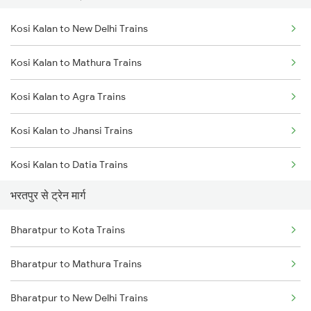
Kosi Kalan to New Delhi Trains
Delhi to Jammu Trains
Kosi Kalan to Mathura Trains
Mumbai to Delhi Trains
Kosi Kalan to Agra Trains
Mumbai to Goa Trains
Kosi Kalan to Jhansi Trains
Chennai to Coimbatore Trains
Kosi Kalan to Datia Trains
भरतपुर से ट्रेन मार्ग
Kosi Kalan to Meerut Trains
Bharatpur to Kota Trains
Kosi Kalan to Bhopal Trains
Bharatpur to Mathura Trains
Kosi Kalan to Bayana Trains
Bharatpur to New Delhi Trains