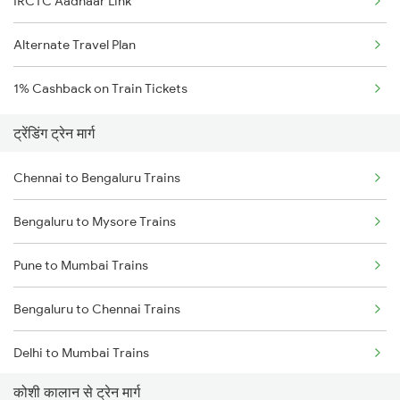
IRCTC Aadhaar Link
Alternate Travel Plan
1% Cashback on Train Tickets
ट्रेंडिंग ट्रेन मार्ग
Chennai to Bengaluru Trains
Bengaluru to Mysore Trains
Pune to Mumbai Trains
Bengaluru to Chennai Trains
Delhi to Mumbai Trains
कोशी कालान से ट्रेन मार्ग
Mumbai to Pune Trains