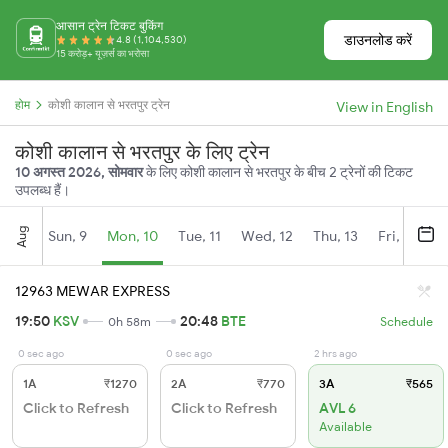
आसान ट्रेन टिकट बुकिंग
डाउनलोड करें
4.8 (1,104,530)
15 करोड़+ यूज़र्स का भरोसा
होम
कोशी कालान से भरतपुर ट्रेन
View in English
कोशी कालान से भरतपुर के लिए ट्रेन
10 अगस्त 2026, सोमवार
के लिए कोशी कालान से भरतपुर के बीच 2 ट्रेनों की टिकट
उपलब्ध हैं।
Aug
Sun, 9
Mon, 10
Tue, 11
Wed, 12
Thu, 13
Fri, 14
S
12963 MEWAR EXPRESS
19:50
KSV
20:48
BTE
0h 58m
Schedule
0 sec ago
0 sec ago
2 hrs ago
1A
₹1270
2A
₹770
3A
₹565
Click to Refresh
Click to Refresh
AVL 6
Available