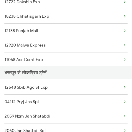
12722 Dakshin Exp
18238 Chhatisgarh Exp
12138 Punjab Mail
12920 Malwa Express
11058 Asr Csmt Exp
भरतपुर से लोकप्रिय ट्रेनें
1057 Csmt Asr Special
12548 Sbib Agc Sf Exp
1058 Asr Csmt Spl
04112 Pryj Jhs Spl
1841 Kurj Kkde Spl
2059 Nzm Jan Shatabdi
1842 Kkde Kurj Spl
2060 Jan Shatbdi Spl
2137 Csmt Fzr Spl