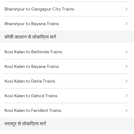
Bharatpur to Gangapur City Trains
Bharatpur to Bayana Trains
कोशी कालान से लोकप्रिय मार्ग
Bharatpur to Hindaun Trains
Kosi Kalan to Bathinda Trains
Bharatpur to Jaipur Trains
Kosi Kalan to Bayana Trains
Bharatpur to Achhnera Trains
Kosi Kalan to Datia Trains
Kosi Kalan to Dahod Trains
Kosi Kalan to Faridkot Trains
भरतपुर से लोकप्रिय मार्ग
Kosi Kalan to Haridwar Trains