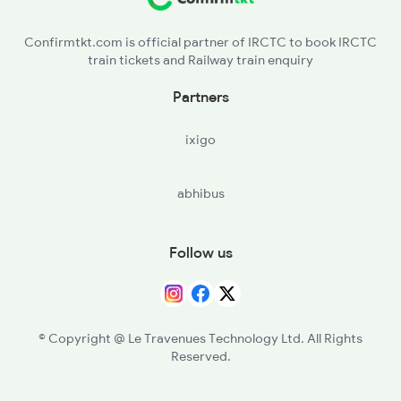
ATP - Anantapur
7603 Kcg Ynk Spl
Confirmtkt.com is official partner of IRCTC to book IRCTC
train tickets and Railway train enquiry
DMM - Dharmavaram Jn
Partners
PKD - Penukonda
ixigo
HUP - Hindupur
abhibus
Follow us
© Copyright @ Le Travenues Technology Ltd. All Rights
Reserved.