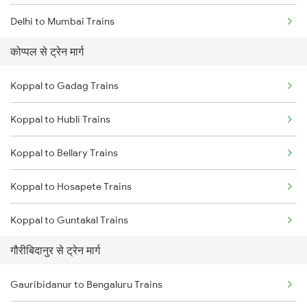
Delhi to Mumbai Trains
कोप्पल से ट्रेन मार्ग
Mumbai to Pune Trains
Koppal to Gadag Trains
Delhi to Jammu Trains
Koppal to Hubli Trains
Mumbai to Delhi Trains
Koppal to Bellary Trains
Mumbai to Goa Trains
Koppal to Hosapete Trains
Chennai to Coimbatore Trains
Koppal to Guntakal Trains
गौरीबिदानुर से ट्रेन मार्ग
Koppal to Toranagallu Trains
Gauribidanur to Bengaluru Trains
Koppal to Tirupati Trains