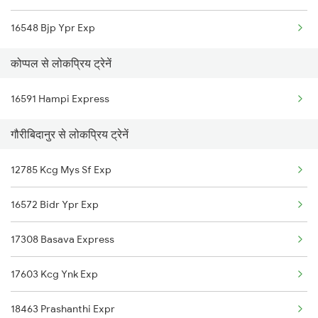
16548 Bjp Ypr Exp
Gauribidanur to Hyderabad Trains
कोप्पल से लोकप्रिय ट्रेनें
Gauribidanur to Ichchapuram Trains
16591 Hampi Express
Gauribidanur to Bhubaneswar Trains
गौरीबिदानुर से लोकप्रिय ट्रेनें
Gauribidanur to Bagalkot Trains
Gauribidanur to Bidar Trains
12785 Kcg Mys Sf Exp
Gauribidanur to Vijayapura Trains
16572 Bidr Ypr Exp
17308 Basava Express
17603 Kcg Ynk Exp
18463 Prashanthi Expr