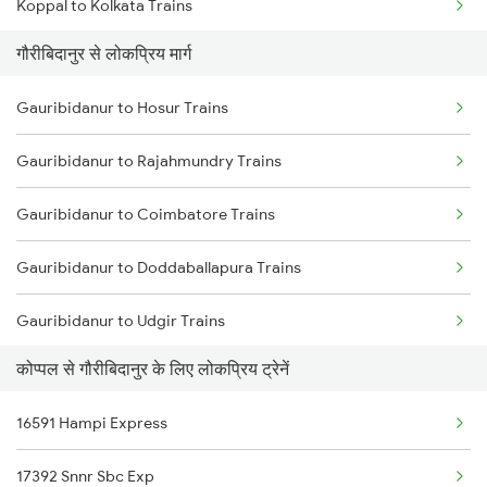
Koppal to Kolkata Trains
गौरीबिदानुर से लोकप्रिय मार्ग
Koppal to Kadapa Trains
Gauribidanur to Hosur Trains
Koppal to Lingampalli Trains
Gauribidanur to Rajahmundry Trains
Koppal to Goa Trains
Gauribidanur to Coimbatore Trains
Koppal to Markapur Trains
Gauribidanur to Doddaballapura Trains
Koppal to Mysore Trains
Gauribidanur to Udgir Trains
Koppal to Nandyal Trains
कोप्पल से गौरीबिदानुर के लिए लोकप्रिय ट्रेनें
Gauribidanur to Solapur Trains
16591 Hampi Express
Gauribidanur to Kurnool Trains
17392 Snnr Sbc Exp
Gauribidanur to Indi Road Trains