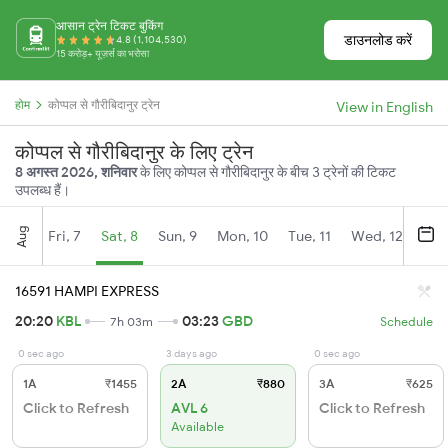
आसान ट्रेन टिकट बुकिंग
डाउनलोड करें
4.8 (1,104,530)
15 करोड़+ यूज़र्स का भरोसा
होम
कोप्पल से गौरीबिदानुर ट्रेन
View in English
कोप्पल से गौरीबिदानुर के लिए ट्रेन
8 अगस्त 2026, शनिवार
के लिए कोप्पल से गौरीबिदानुर के बीच 3 ट्रेनों की टिकट
उपलब्ध हैं।
Aug
Fri, 7
Sat, 8
Sun, 9
Mon, 10
Tue, 11
Wed, 12
Thu
16591 HAMPI EXPRESS
20:20
KBL
03:23
GBD
7h 03m
Schedule
0 sec ago
3 days ago
0 sec ago
1A
₹1455
2A
₹880
3A
₹625
Click to Refresh
AVL 6
Click to Refresh
Available