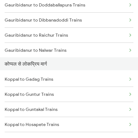
Gauribidanur to Doddaballapura Trains
Koppal to Rajampet Trains
Gauribidanur to Dibbanadoddi Trains
Koppal to Hyderabad Trains
Gauribidanur to Raichur Trains
Koppal to Kadapa Trains
Gauribidanur to Nalwar Trains
Koppal to Miraj Trains
कोप्पल से लोकप्रिय मार्ग
Gauribidanur to Wadi Trains
Koppal to Markapur Trains
Koppal to Gadag Trains
Gauribidanur to Mysore Trains
Koppal to Nandyal Trains
Koppal to Guntur Trains
Gauribidanur to Hyderabad Trains
Koppal to Narasaraopet Trains
Koppal to Guntakal Trains
Gauribidanur to Solapur Trains
Koppal to Hosapete Trains