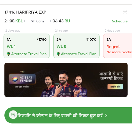
17416 HARIPRIYA EXP
21:35
KBL
06:43
RU
9h 08m
Schedule
2 days ago
2 hrs ago
2 days ago
1A
₹1780
2A
₹1070
3A
WL 1
WL 8
Regret
No more booki
Alternate Travel Plan
Alternate Travel Plan
तिरुपति से कोप्पल के लिए वापसी की टिकट बुक करें