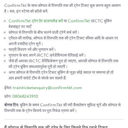
ConfirmTkt के साथ कोप्पल से तिरुपति तक की ट्रेन टिकट बुक करना बहुत आसान
है। बस, इन स्टेप्स को फ़ॉलो करें:
ConfirmTkt ट्रेन ऐप डाउनलोड करें
या
ConfirmTkt
IRCTC बुकिंग
वेबसाइट पर जाएँ
कोप्पल से तिरुपति के बीच चलने वाली ट्रेनें सर्च करें।
ट्रैवल की तारीख, कोप्पल से तिरुपति तक की ट्रेन टिकट कीमत आदि के आधार पर
अपनी पसंदीदा ट्रेन चुनें।
यात्री विवरण भरें और भुगतान करें।
भुगतान के बाद अपने IRCTC क्रेडेंशियल्स वेरिफ़ाई करें।
जैसे ही आपका IRCTC वेरिफ़िकेशन पूरा हो जाएगा, आपकी कोप्पल से तिरुपति तक
की ट्रेन बुकिंग सफलतापूर्वक पूरी हो जाएगी।
अगर कोप्पल से तिरुपति ट्रेन टिकट बुकिंग से जुड़ा कोई सवाल या समस्या हो तो
आप हमारी सपोर्ट टीम से संपर्क कर सकते हैं:
ईमेल:
trainticketenquiry@confirmtkt.com
फ़ोन:
08068243910
बोनस टिप:
बुकिंग के समय ConfirmTkt की फ़्री कैंसलेशन सुविधा चुनें और कोप्पल से
तिरुपति तक के ट्रेन किराये पर पूरा रिफंड प्राप्त करें।
मैं कोप्पल से तिरुपति तक की ट्रेन के लिए कितने दिन पहले टिकट