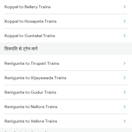
Koppal to Bellary Trains
Mumbai to Goa Trains
Koppal to Hosapete Trains
Chennai to Coimbatore Trains
Koppal to Guntakal Trains
तिरुपति से ट्रेन मार्ग
Koppal to Toranagallu Trains
Renigunta to Tirupati Trains
Koppal to Tirupati Trains
Renigunta to Vijayawada Trains
Koppal to Rajampet Trains
Renigunta to Gudur Trains
Koppal to Hyderabad Trains
Renigunta to Nellore Trains
Koppal to Kadapa Trains
Renigunta to Vellore Trains
Koppal to Miraj Trains