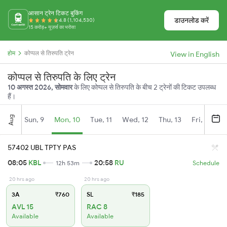
आसान ट्रेन टिकट बुकिंग
डाउनलोड करें
4.8 (1,104,530)
15 करोड़+ यूज़र्स का भरोसा
होम
कोप्पल से तिरुपति ट्रेन
View in English
कोप्पल से तिरुपति के लिए ट्रेन
10 अगस्त 2026, सोमवार
के लिए कोप्पल से तिरुपति के बीच 2 ट्रेनों की टिकट उपलब्ध
हैं।
Aug
Sun, 9
Mon, 10
Tue, 11
Wed, 12
Thu, 13
Fri, 14
S
57402 UBL TPTY PAS
08:05
KBL
20:58
RU
12h 53m
Schedule
20 hrs ago
20 hrs ago
3A
₹760
SL
₹185
AVL 15
RAC 8
Available
Available