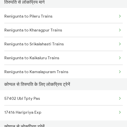
तिरुपति से लोकप्रिय मार्ग
Renigunta to Guntakal Trains
Koppal to Markapur Trains
Renigunta to Pileru Trains
Renigunta to Gooty Trains
Koppal to Nandyal Trains
Renigunta to Kharagpur Trains
Renigunta to Ongole Trains
Koppal to Narasaraopet Trains
Renigunta to Srikalahasti Trains
Renigunta to Rajampet Trains
Renigunta to Kaikaluru Trains
Renigunta to Kadapa Trains
Renigunta to Kamalapuram Trains
Renigunta to Jolarpettai Trains
कोप्पल से तिरुपति के लिए लोकप्रिय ट्रेनें
Renigunta to Kamareddi Trains
Renigunta to Tenali Trains
57402 Ubl Tpty Pas
Renigunta to Khammam Trains
Renigunta to Yerraguntla Trains
17416 Haripriya Exp
Renigunta to Kumbakonam Trains
Renigunta to Tadipatri Trains
कोप्पल से लोकप्रिय ट्रेनें