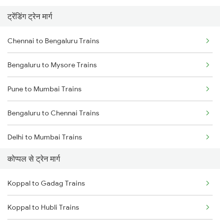
ट्रेंडिंग ट्रेन मार्ग
Chennai to Bengaluru Trains
Bengaluru to Mysore Trains
Pune to Mumbai Trains
Bengaluru to Chennai Trains
Delhi to Mumbai Trains
कोप्पल से ट्रेन मार्ग
Mumbai to Pune Trains
Koppal to Gadag Trains
Delhi to Jammu Trains
Koppal to Hubli Trains
Mumbai to Delhi Trains