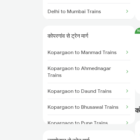
Delhi to Mumbai Trains
Mumbai to Pune Trains
N
कोपरगांव से ट्रेन मार्ग
Delhi to Jammu Trains
Kopargaon to Manmad Trains
Mumbai to Delhi Trains
Kopargaon to Ahmednagar
Mumbai to Goa Trains
Trains
Chennai to Coimbatore Trains
Kopargaon to Daund Trains
Kopargaon to Bhusawal Trains
क
Kopargaon to Pune Trains
Kopargaon to Itarsi Trains