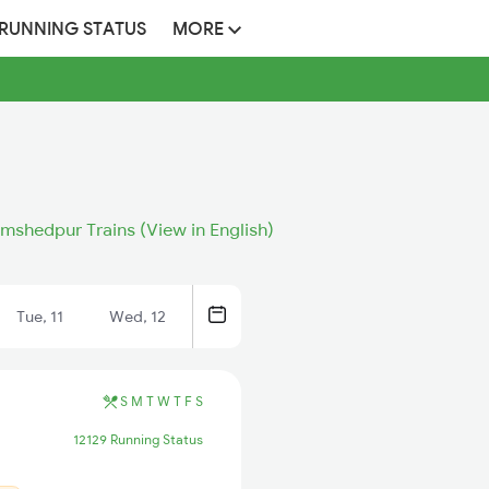
 RUNNING STATUS
MORE
mshedpur Trains (View in English)
Tue, 11
Wed, 12
S
M
T
W
T
F
S
12129 Running Status