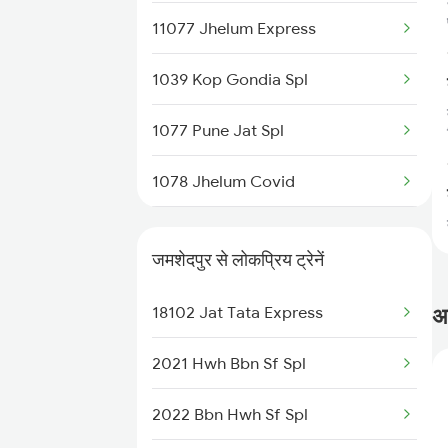
11077 Jhelum Express
1039 Kop Gondia Spl
1077 Pune Jat Spl
1078 Jhelum Covid
1439 Pune Ami Special
जमशेदपुर से लोकप्रिय ट्रेनें
1440 Ami Pune Special
18102 Jat Tata Express
अक
1115 Gkp Festival Spl
2021 Hwh Bbn Sf Spl
1116 Pune Festvl Spl
2022 Bbn Hwh Sf Spl
1131 Dr Sainagar Spl