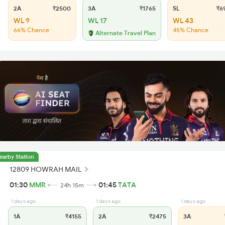
2A
₹2500
3A
₹1765
SL
₹6
WL 9
WL 17
WL 43
66% Chance
45% Chance
Alternate Travel Plan
earby Station
12809 HOWRAH MAIL
01:30
MMR
01:45
TATA
24h 15m
1 days ago
1 days ago
1 days ago
1A
₹4155
2A
₹2475
3A