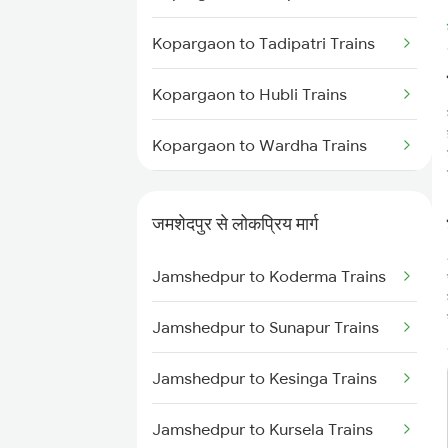
Jamshedpur to Ghatshila Trains
Kopargaon to Tadipatri Trains
Jamshedpur to Durg Trains
Kopargaon to Hubli Trains
Kopargaon to Wardha Trains
Kopargaon to Latur Trains
जमशेदपुर से लोकप्रिय मार्ग
Kopargaon to Raver Trains
Jamshedpur to Koderma Trains
Kopargaon to Pachora Trains
Jamshedpur to Sunapur Trains
Kopargaon to Raigarh Trains
Jamshedpur to Kesinga Trains
Jamshedpur to Kursela Trains