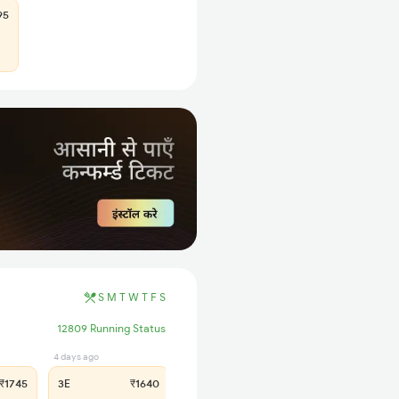
95
S
M
T
W
T
F
S
12809 Running Status
4 days ago
9 hrs ago
₹1745
3E
₹1640
SL
₹685