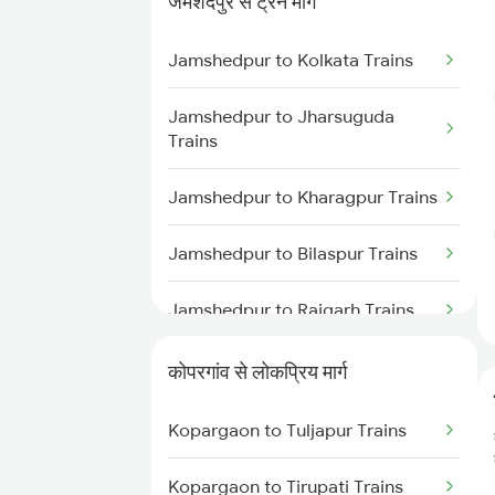
जमशेदपुर से ट्रेन मार्ग
Kopargaon to Jalgaon Trains
Jamshedpur to Kolkata Trains
Kopargaon to Khandwa Trains
Jamshedpur to Jharsuguda
Trains
Kopargaon to Jhansi Trains
Jamshedpur to Kharagpur Trains
Kopargaon to Nagpur Trains
Jamshedpur to Bilaspur Trains
Kopargaon to Bhopal Trains
Jamshedpur to Raigarh Trains
Jamshedpur to Champa Trains
कोपरगांव से लोकप्रिय मार्ग
Jamshedpur to Rajgangpur
Kopargaon to Tuljapur Trains
Trains
Kopargaon to Tirupati Trains