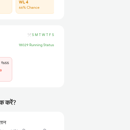
WL 4
Regret
66% Chance
No more booking
S
M
T
W
T
F
S
18029 Running Status
₹655
e
क करें?
गतान