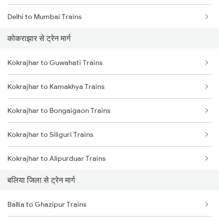
Delhi to Mumbai Trains
कोकराझार से ट्रेन मार्ग
Mumbai to Pune Trains
Kokrajhar to Guwahati Trains
Delhi to Jammu Trains
Kokrajhar to Kamakhya Trains
Mumbai to Delhi Trains
Kokrajhar to Bongaigaon Trains
Mumbai to Goa Trains
Kokrajhar to Siliguri Trains
Chennai to Coimbatore Trains
Kokrajhar to Alipurduar Trains
बलिया जिला से ट्रेन मार्ग
Kokrajhar to New Cooch Behar Trains
Ballia to Ghazipur Trains
Kokrajhar to Rangia Trains