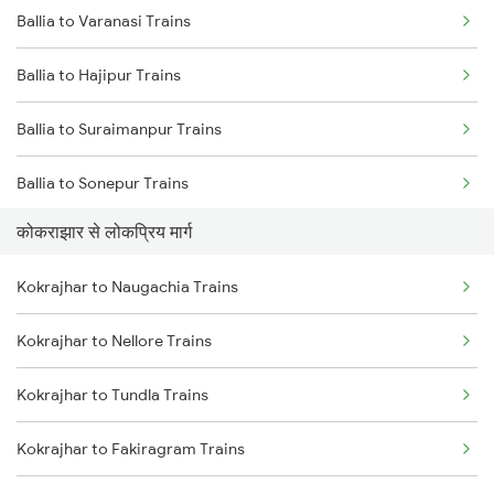
Ballia to Varanasi Trains
Kokrajhar to Malda Trains
Ballia to Hajipur Trains
Kokrajhar to New Tinsukia Trains
Ballia to Suraimanpur Trains
Kokrajhar to Roha Trains
Ballia to Sonepur Trains
Kokrajhar to Dibrugarh Trains
कोकराझार से लोकप्रिय मार्ग
Ballia to Aunrihar Trains
Kokrajhar to Naugachia Trains
Ballia to Mau Trains
Kokrajhar to Nellore Trains
Ballia to Muzaffarpur Trains
Kokrajhar to Tundla Trains
Ballia to Lucknow Trains
Kokrajhar to Fakiragram Trains
Ballia to Azamgarh Trains