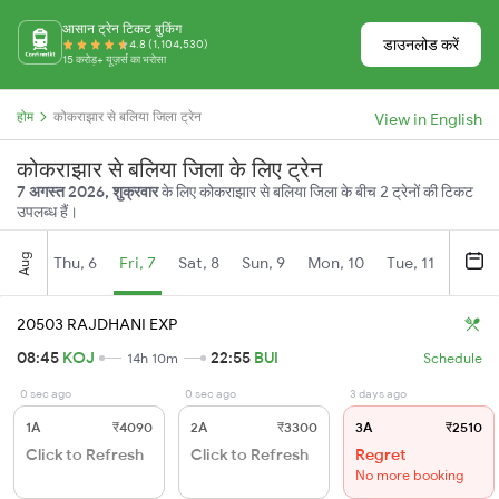
आसान ट्रेन टिकट बुकिंग
डाउनलोड करें
4.8 (1,104,530)
15 करोड़+ यूज़र्स का भरोसा
होम
कोकराझार से बलिया जिला ट्रेन
View in English
कोकराझार से बलिया जिला के लिए ट्रेन
7 अगस्त 2026, शुक्रवार
के लिए कोकराझार से बलिया जिला के बीच 2 ट्रेनों की टिकट
उपलब्ध हैं।
Aug
Thu, 6
Fri, 7
Sat, 8
Sun, 9
Mon, 10
Tue, 11
Wed, 
20503 RAJDHANI EXP
08:45
KOJ
22:55
BUI
14h 10m
Schedule
0 sec ago
0 sec ago
3 days ago
1A
₹4090
2A
₹3300
3A
₹2510
Click to Refresh
Click to Refresh
Regret
No more booking