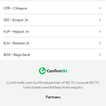
CPR - Chhapra
2503 Dbrg Ndls Raj
3176 Scl Sdah Special
SEE - Sonpur Jn
2504 Ndls Dbrgraj Spl
HJP - Hajipur Jn
2505 Dbrg Ndls Raj
BJU - Barauni Jn
2506 Dbrg Rjdhni Spl
BGS - Begu Sarai
2561 Jyg Ndls Spl
KGG - Khagaria Jn.
2562 Swatantrta S Spl
MNE - Mansi Jn
2669 Mas Cpr Exp
Confirmtkt.com is official partner of IRCTC to book IRCTC
train tickets and Railway train enquiry
NNA - Naugachia
Partners
KIR - Katihar Jn