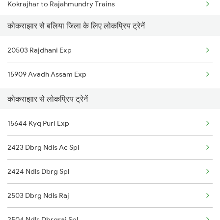
Kokrajhar to Rajahmundry Trains
कोकराझार से बलिया जिला के लिए लोकप्रिय ट्रेनें
Kokrajhar to Farakka Trains
20503 Rajdhani Exp
Kokrajhar to Lucknow Trains
15909 Avadh Assam Exp
Kokrajhar to Sadulpur Trains
कोकराझार से लोकप्रिय ट्रेनें
Kokrajhar to Sultanganj Trains
15644 Kyq Puri Exp
Kokrajhar to Gonda Trains
2423 Dbrg Ndls Ac Spl
Kokrajhar to Furkating Trains
2424 Ndls Dbrg Spl
Kokrajhar to Nabadwip Trains
2503 Dbrg Ndls Raj
Kokrajhar to Chandigarh Trains
2504 Ndls Dbrgraj Spl