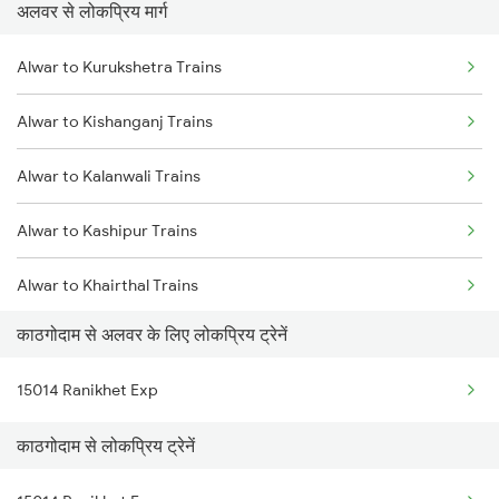
अलवर से लोकप्रिय मार्ग
Kathgodam to Kiul Trains
Alwar to Kurukshetra Trains
Kathgodam to Rajgarh Trains
Alwar to Kishanganj Trains
Kathgodam to Bhagwanpur Trains
Alwar to Kalanwali Trains
Kathgodam to Shahjahanpur Trains
Alwar to Kashipur Trains
Kathgodam to Bhatpar Rani Trains
Alwar to Khairthal Trains
Kathgodam to Roza Trains
काठगोदाम से अलवर के लिए लोकप्रिय ट्रेनें
Alwar to Lucknow Trains
Kathgodam to Ekma Trains
15014 Ranikhet Exp
Alwar to Lal Kuan Trains
काठगोदाम से लोकप्रिय ट्रेनें
Alwar to Mau Trains