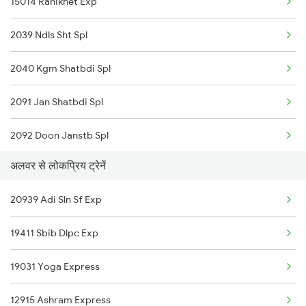
15014 Ranikhet Exp
Alwar to Moradabad Trains
2039 Ndls Sht Spl
Alwar to Muzaffarpur Trains
2040 Kgm Shatbdi Spl
Alwar to Malakhera Trains
2091 Jan Shatbdi Spl
2092 Doon Janstb Spl
अलवर से लोकप्रिय ट्रेनें
4667 Kgm Garib Rath
20939 Adi Sln Sf Exp
4689 Jammu Garib Rath
19411 Sbib Dlpc Exp
4690 Kgm Garib Rath
19031 Yoga Express
5013 Ranikhet Spl
12915 Ashram Express
5014 Ranikhet Spl