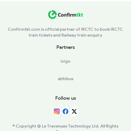
DEC - Delhi Cantt
2916 Ashram Exp Spl
DEE - Delhi S Rohilla
2985 Double Decker Sp
Confirmtkt.com is official partner of IRCTC to book IRCTC
train tickets and Railway train enquiry
DLI - Delhi
Partners
SBB - Sahibabad
ixigo
GZB - Ghaziabad
abhibus
HPU - Hapur
MB - Moradabad
Follow us
RMU - Rampur
BLQR - Bilaspur Road
© Copyright @ Le Travenues Technology Ltd. All Rights