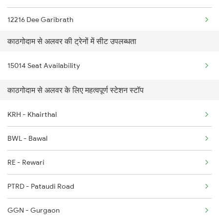
12216 Dee Garibrath
5044 Kgm Ljn Spl
काठगोदाम से अलवर की ट्रेनों में सीट उपलब्धता
14312 Bhuj Be Exp
9075 Bdts Rmr Spl
15014 Seat Availability
2215 Bdts G Rath Spl
9076 Rmr Bdts Sf Spl
काठगोदाम से अलवर के लिए महत्वपूर्ण स्टेशन स्टॉप
2216 Dee Garibrath
12039 Ndls Shatabadi
KRH - Khairthal
2403 Pryj Jp Sf Spl
12040 Kathgodam Shtbdi
BWL - Bawal
2404 Jp Pryj Spl
RE - Rewari
2422 Aii Festivl Spl
PTRD - Pataudi Road
2464 Rjsthn S Krn Spl
GGN - Gurgaon
2915 Adi Dli Special