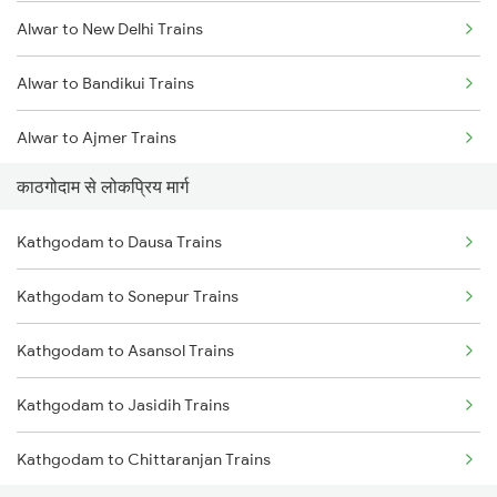
Alwar to New Delhi Trains
Alwar to Bandikui Trains
Alwar to Ajmer Trains
काठगोदाम से लोकप्रिय मार्ग
Alwar to Gurgaon Trains
Kathgodam to Dausa Trains
Alwar to Dausa Trains
Kathgodam to Sonepur Trains
Kathgodam to Asansol Trains
Kathgodam to Jasidih Trains
Kathgodam to Chittaranjan Trains