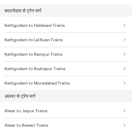
काठगोदाम से ट्रेन मार्ग
Mumbai to Pune Trains
Kathgodam to Haldwani Trains
Delhi to Jammu Trains
Kathgodam to Lal Kuan Trains
Mumbai to Delhi Trains
Kathgodam to Rampur Trains
Mumbai to Goa Trains
Kathgodam to Rudrapur Trains
Chennai to Coimbatore Trains
Kathgodam to Moradabad Trains
अलवर से ट्रेन मार्ग
Kathgodam to Lucknow Trains
Alwar to Jaipur Trains
Kathgodam to New Delhi Trains
Alwar to Rewari Trains
Kathgodam to Bareilly Trains