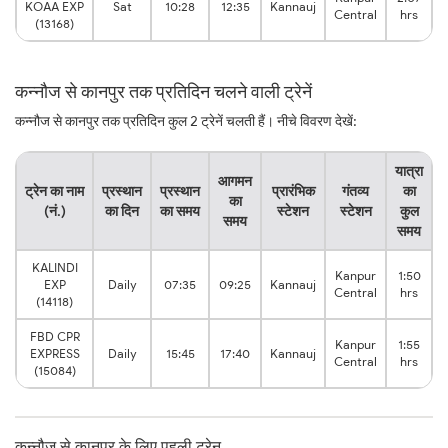
KOAA EXP
Sat
10:28
12:35
Kannauj
Central
hrs
(13168)
कन्नौज से कानपुर तक प्रतिदिन चलने वाली ट्रेनें
कन्नौज से कानपुर तक प्रतिदिन कुल 2 ट्रेनें चलती हैं। नीचे विवरण देखें:
यात्रा
आगमन
ट्रेन का नाम
प्रस्थान
प्रस्थान
प्रारंभिक
गंतव्य
का
का
(नं.)
का दिन
का समय
स्टेशन
स्टेशन
कुल
समय
समय
KALINDI
Kanpur
1:50
EXP
Daily
07:35
09:25
Kannauj
Central
hrs
(14118)
FBD CPR
Kanpur
1:55
EXPRESS
Daily
15:45
17:40
Kannauj
Central
hrs
(15084)
कन्नौज से कानपुर के लिए पहली ट्रेन