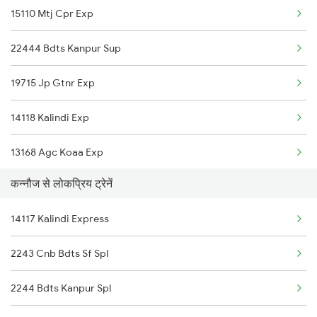
15110 Mtj Cpr Exp
Kanpur to Kaimganj Trains
22444 Bdts Kanpur Sup
Kanpur to Chirkunda Trains
19715 Jp Gtnr Exp
Kanpur to Mandawara Trains
14118 Kalindi Exp
Kanpur to Khammam Trains
13168 Agc Koaa Exp
Kanpur to Katni Trains
कन्नौज से लोकप्रिय ट्रेनें
15084 Fbd Cpr Express
Kanpur to Kishanganj Trains
14117 Kalindi Express
Kanpur to Khanna Trains
2243 Cnb Bdts Sf Spl
Kanpur to Khandwa Trains
2244 Bdts Kanpur Spl