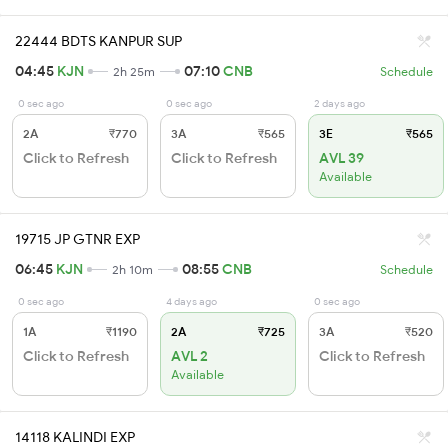
22444 BDTS KANPUR SUP
04:45
KJN
07:10
CNB
2h 25m
Schedule
0 sec ago
0 sec ago
2 days ago
2A
₹770
3A
₹565
3E
₹565
Click to Refresh
Click to Refresh
AVL 39
Available
19715 JP GTNR EXP
06:45
KJN
08:55
CNB
2h 10m
Schedule
0 sec ago
4 days ago
0 sec ago
1A
₹1190
2A
₹725
3A
₹520
Click to Refresh
AVL 2
Click to Refresh
Available
14118 KALINDI EXP