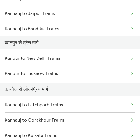
Kannauj to Jaipur Trains
Chennai to Coimbatore Trains
Kannauj to Bandikui Trains
कानपुर से ट्रेन मार्ग
Kannauj to Vadodara Trains
Kanpur to New Delhi Trains
Kannauj to Ajmer Trains
Kanpur to Lucknow Trains
Kannauj to Aligarh Trains
कन्नौज से लोकप्रिय मार्ग
Kannauj to Gorakhpur Trains
Kannauj to Fatehgarh Trains
Kannauj to Gorakhpur Trains
Kannauj to Kolkata Trains