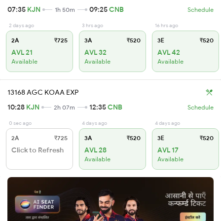
07:35
KJN
09:25
CNB
1h 50m
Schedule
2 days ago
3 hrs ago
16 hrs ago
2A
₹725
3A
₹520
3E
₹520
AVL 21
AVL 32
AVL 42
Available
Available
Available
13168 AGC KOAA EXP
10:28
KJN
12:35
CNB
2h 07m
Schedule
0 sec ago
4 days ago
4 days ago
2A
₹725
3A
₹520
3E
₹520
Click to Refresh
AVL 28
AVL 17
Available
Available