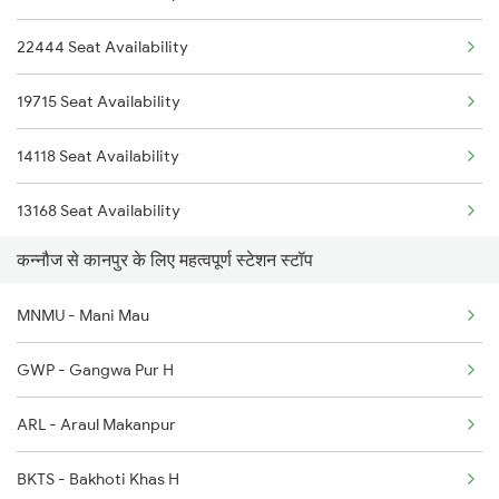
5117 Cpr Mtj Sf Spl
22444 Seat Availability
1803 Jhs Ljn Spl
5118 Mtj Cpr Sf Spl
19715 Seat Availability
1804 Ljn Jhs Spl
5302 Bdts Gkp Spl
14118 Seat Availability
2003 Ljn Ndls Sht Spl
13168 Seat Availability
2004 Ndls Ljn Sht Spl
कन्नौज से कानपुर के लिए महत्वपूर्ण स्टेशन स्टॉप
15084 Seat Availability
2033 Cnb Ndls Sht Spl
MNMU - Mani Mau
2034 Ndls Cnb Sht Spl
GWP - Gangwa Pur H
2099 Pune Ljn Sf Spl
ARL - Araul Makanpur
2100 Ljnpune Spl
BKTS - Bakhoti Khas H