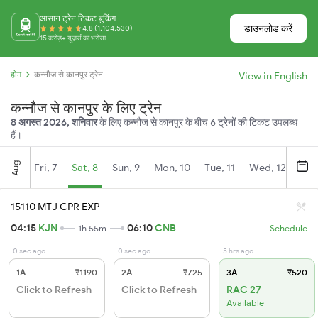
आसान ट्रेन टिकट बुकिंग
डाउनलोड करें
4.8 (1,104,530)
15 करोड़+ यूज़र्स का भरोसा
होम
कन्नौज से कानपुर ट्रेन
View in English
कन्नौज से कानपुर के लिए ट्रेन
8 अगस्त 2026, शनिवार
के लिए कन्नौज से कानपुर के बीच 6 ट्रेनों की टिकट उपलब्ध
हैं।
Aug
Fri, 7
Sat, 8
Sun, 9
Mon, 10
Tue, 11
Wed, 12
Thu
15110 MTJ CPR EXP
04:15
KJN
06:10
CNB
1h 55m
Schedule
0 sec ago
0 sec ago
5 hrs ago
1A
₹1190
2A
₹725
3A
₹520
Click to Refresh
Click to Refresh
RAC 27
Available