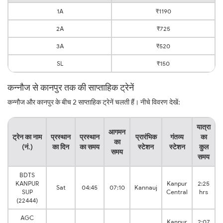
1A
₹1190
2A
₹725
3A
₹520
SL
₹150
कन्नौज से कानपुर तक की साप्ताहिक ट्रेनें
कन्नौज और कानपुर के बीच 2 साप्ताहिक ट्रेनें चलती हैं। नीचे विवरण देखें:
यात्रा
आगमन
ट्रेन का नाम
प्रस्थान
प्रस्थान
प्रारंभिक
गंतव्य
का
का
(नं.)
का दिन
का समय
स्टेशन
स्टेशन
कुल
समय
समय
BDTS
KANPUR
Kanpur
2:25
Sat
04:45
07:10
Kannauj
SUP
Central
hrs
(22444)
AGC
Kanpur
2:07