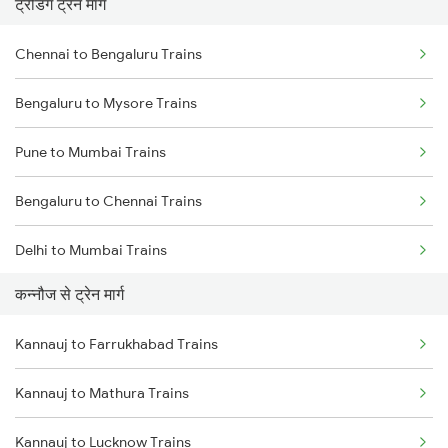
ट्रेंडिंग ट्रेन मार्ग
Chennai to Bengaluru Trains
Bengaluru to Mysore Trains
Pune to Mumbai Trains
Bengaluru to Chennai Trains
Delhi to Mumbai Trains
कन्नौज से ट्रेन मार्ग
Mumbai to Pune Trains
Kannauj to Farrukhabad Trains
Delhi to Jammu Trains
Kannauj to Mathura Trains
Mumbai to Delhi Trains
Kannauj to Lucknow Trains
Mumbai to Goa Trains