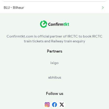
BLU - Bilhaur
DUO - Dhaursalar H
UTP - Utri Pura
Confirmtkt.com is official partner of IRCTC to book IRCTC
train tickets and Railway train enquiry
BJR - Barrajpur
Partners
CBR - Chaubepur
ixigo
MDA - Mandhana Jn
abhibus
KAP - Kalianpur
RPO - Rawatpur
Follow us
CPA - Kanpur Anwarganj