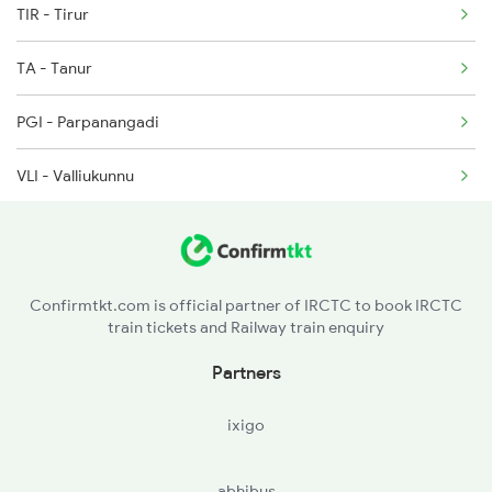
TIR - Tirur
6308 Can Allp Spl
TA - Tanur
6323 Cbe Maq Express
PGI - Parpanangadi
VLI - Valliukunnu
KN - Kadalundi
FK - Ferok
Confirmtkt.com is official partner of IRCTC to book IRCTC
train tickets and Railway train enquiry
KUL - Kallayi
Partners
CLT - Kozhikkodecalicut
ixigo
QLD - Quilandi
abhibus