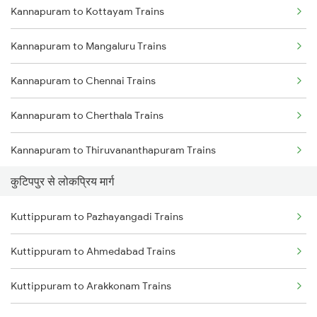
Kannapuram to Kottayam Trains
Kuttippuram to Parappanangadi Trains
Kannapuram to Erode Trains
Kannapuram to Mangaluru Trains
Kuttippuram to Koyilandy Trains
Kannapuram to Chennai Trains
Kuttippuram to Kanhangad Trains
Kannapuram to Cherthala Trains
Kuttippuram to Mangaluru Trains
Kannapuram to Thiruvananthapuram Trains
Kuttippuram to Payyanur Trains
कुटिपपुर से लोकप्रिय मार्ग
Kannapuram to Cheruvathur Trains
Kuttippuram to Kasaragod Trains
Kuttippuram to Pazhayangadi Trains
Kannapuram to Palakkad Trains
Kuttippuram to Ernakulam Trains
Kuttippuram to Ahmedabad Trains
Kannapuram to Tiruppur Trains
Kuttippuram to Arakkonam Trains
Kannapuram to Aluva Trains