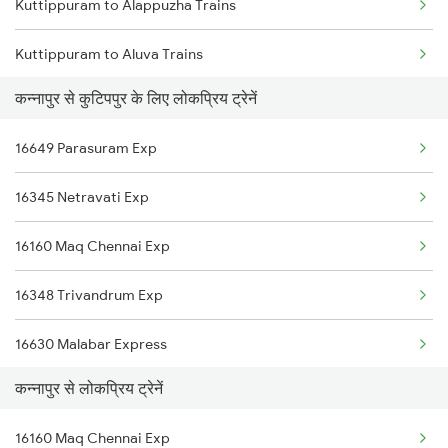
Kuttippuram to Alappuzha Trains
Kannapuram to Vadakara Trains
Kuttippuram to Aluva Trains
Kannapuram to Baindur Trains
कन्नापुर से कुटिपपुर के लिए लोकप्रिय ट्रेनें
Kuttippuram to Vadakara Trains
Kannapuram to Coimbatore Trains
16649 Parasuram Exp
Kuttippuram to Bhusawal Trains
16345 Netravati Exp
Kuttippuram to Baindur Trains
16160 Maq Chennai Exp
Kuttippuram to Kannur Trains
16348 Trivandrum Exp
Kuttippuram to Kanyakumari Trains
16630 Malabar Express
कन्नापुर से लोकप्रिय ट्रेनें
16160 Maq Chennai Exp