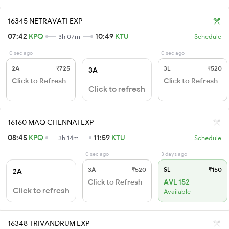
16345 NETRAVATI EXP
07:42
KPQ
10:49
KTU
3h 07m
Schedule
0 sec ago
0 sec ago
2A
₹725
3E
₹520
3A
Click to Refresh
Click to Refresh
Click to refresh
16160 MAQ CHENNAI EXP
08:45
KPQ
11:59
KTU
3h 14m
Schedule
0 sec ago
3 days ago
3A
₹520
SL
₹150
2A
Click to Refresh
AVL 152
Click to refresh
Available
16348 TRIVANDRUM EXP