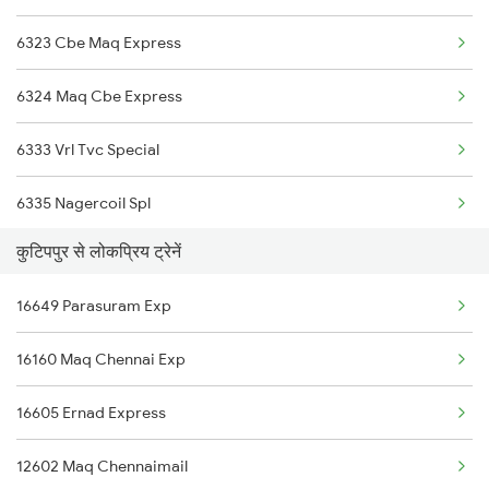
6323 Cbe Maq Express
6324 Maq Cbe Express
6333 Vrl Tvc Special
6335 Nagercoil Spl
कुटिपपुर से लोकप्रिय ट्रेनें
6337 Festival Special
16649 Parasuram Exp
6345 Ltt Tvc Spl
16160 Maq Chennai Exp
6346 Nethravathi
16605 Ernad Express
6347 Tvc Maq Express
12602 Maq Chennaimail
6348 Maq Tvc Exp