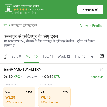
आसान ट्रेन टिकट बुकिंग
डाउनलोड करें
4.8 (1,104,530)
15 करोड़+ यूज़र्स का भरोसा
होम
कन्नापुर से कुटिपपुर ट्रेन
View in English
कन्नापुर से कुटिपपुर के लिए ट्रेन
10 अगस्त 2026, सोमवार
के लिए कन्नापुर से कुटिपपुर के बीच 5 ट्रेनों की टिकट
उपलब्ध हैं।
Aug
Sun, 9
Mon, 10
Tue, 11
Wed, 12
Thu, 13
Fri, 14
S
16649 PARASURAM EXP
06:50
KPQ
09:49
KTU
2h 59m
Schedule
3 days ago
5 days ago
CC
₹305
2S
₹90
WL 25
WL 46
51% Chance
54% Chance