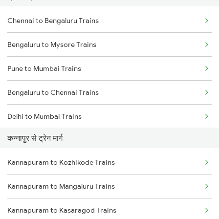
Chennai to Bengaluru Trains
Bengaluru to Mysore Trains
Pune to Mumbai Trains
Bengaluru to Chennai Trains
Delhi to Mumbai Trains
कन्नापुर से ट्रेन मार्ग
Mumbai to Pune Trains
Kannapuram to Kozhikode Trains
Delhi to Jammu Trains
Kannapuram to Mangaluru Trains
Mumbai to Delhi Trains
Kannapuram to Kasaragod Trains
Mumbai to Goa Trains