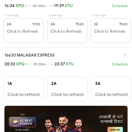
16:34
KPQ
19:39
KTU
3h 05m
Schedule
0 sec ago
0 sec ago
0 sec ago
2A
₹725
3A
₹520
3E
₹520
Click to Refresh
Click to Refresh
Click to Refresh
16630 MALABAR EXPRESS
20:32
KPQ
23:37
KTU
3h 05m
Schedule
1A
2A
3A
Click to refresh
Click to refresh
Click to refresh