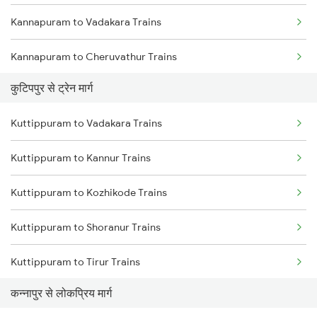
Kannapuram to Vadakara Trains
Chennai to Coimbatore Trains
Kannapuram to Cheruvathur Trains
कुटिपपुर से ट्रेन मार्ग
Kannapuram to Thiruvananthapuram Trains
Kuttippuram to Vadakara Trains
Kannapuram to Kottayam Trains
Kuttippuram to Kannur Trains
Kannapuram to Ernakulam Trains
Kuttippuram to Kozhikode Trains
Kannapuram to Feroke Trains
Kuttippuram to Shoranur Trains
Kannapuram to Aluva Trains
Kuttippuram to Tirur Trains
Kannapuram to Baindur Trains
कन्नापुर से लोकप्रिय मार्ग
Kuttippuram to Thalassery Trains
Kannapuram to Coimbatore Trains