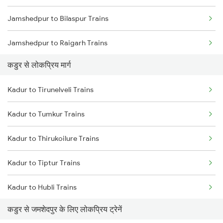
Jamshedpur to Bilaspur Trains
Kadur to Bhadravati Trains
Jamshedpur to Raigarh Trains
Kadur to Belagavi Trains
कडुर से लोकप्रिय मार्ग
Jamshedpur to Champa Trains
Kadur to Tirunelveli Trains
Jamshedpur to Rajgangpur Trains
Kadur to Tumkur Trains
Jamshedpur to Ghatshila Trains
Kadur to Thirukoilure Trains
Jamshedpur to Durg Trains
Kadur to Tiptur Trains
Kadur to Hubli Trains
कडुर से जमशेदपुर के लिए लोकप्रिय ट्रेनें
Kadur to Virudhunagar Trains