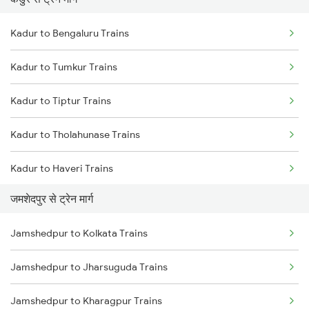
Mumbai to Pune Trains
Kadur to Bengaluru Trains
Delhi to Jammu Trains
Kadur to Tumkur Trains
Mumbai to Delhi Trains
Kadur to Tiptur Trains
Mumbai to Goa Trains
Kadur to Tholahunase Trains
Chennai to Coimbatore Trains
Kadur to Haveri Trains
जमशेदपुर से ट्रेन मार्ग
Kadur to Hubli Trains
Jamshedpur to Kolkata Trains
Kadur to Shimoga Trains
Jamshedpur to Jharsuguda Trains
Kadur to Mysore Trains
Jamshedpur to Kharagpur Trains
Kadur to Dharwad Trains