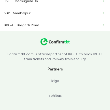
JSG - Jharsuguda Jn
2158 Hbj Humsafar Spl
SBP - Sambalpur
2221 Pune Hwh Ac Spl
BRGA - Bargarh Road
2222 Hwh Pune Ac Spl
BLGR - Balangir
2255 Ltt Kyq Special
TIG - Titlagarh
2256 Kyq Ltt Special
Confirmtkt.com is official partner of IRCTC to book IRCTC
train tickets and Railway train enquiry
KSNG - Kesinga
Partners
MNGD - Muniguda
ixigo
RGDA - Rayagada
abhibus
PVP - Parvatipuram
VBL - Bobbili Jn