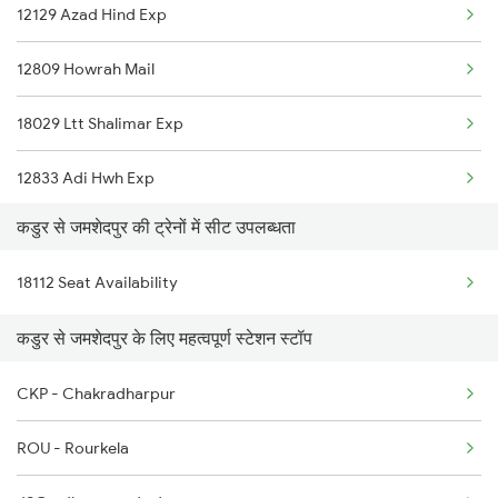
12129 Azad Hind Exp
6230 Mys Festival Spl
12809 Howrah Mail
6242 Ubl Sbc Spl
18029 Ltt Shalimar Exp
6296 Tlgp Mys Exp
12833 Adi Hwh Exp
7301 Mys Dwr Spl
कडुर से जमशेदपुर की ट्रेनों में सीट उपलब्धता
2021 Hwh Bbn Sf Spl
7302 Dwr Mys Spl
18112 Seat Availability
2022 Bbn Hwh Sf Spl
16229 Mys Bsb Exp
कडुर से जमशेदपुर के लिए महत्वपूर्ण स्टेशन स्टॉप
2095 Hwh Duronto Spl
16230 Bsb Mys Express
CKP - Chakradharpur
2096 Csmt Duronto Spl
17301 Mys Bgm Exp
ROU - Rourkela
2157 Src Humsafar Spl