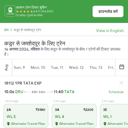
आसान ट्रेन टिकट बुकिंग
डाउनलोड करें
4.8 (1,104,530)
15 करोड़+ यूज़र्स का भरोसा
होम
कडुर से जमशेदपुर ट्रेन
View in English
कडुर से जमशेदपुर के लिए ट्रेन
16 अगस्त 2026, रविवार
के लिए कडुर से जमशेदपुर के बीच 1 ट्रेनों की टिकट उपलब्ध
हैं।
Aug
Sun, 9
Mon, 10
Tue, 11
Wed, 12
Thu, 13
Fri, 14
S
18112 YPR TATA EXP
15:06
DRU
11:40
TATA
44h 34m
Schedule
14 hrs ago
2 hrs ago
2 hrs ago
2A
₹3180
3A
₹2205
3E
WL 5
WL 4
WL 1
Alternate Travel Plan
Alternate Travel Plan
Alternate Tr