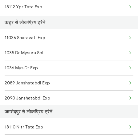
18112 Ypr Tata Exp
Kadur to Rayadurg Trains
कडुर से लोकप्रिय ट्रेनें
Kadur to Tarikere Trains
11036 Sharavati Exp
Kadur to Miraj Trains
1035 Dr Mysuru Spl
Kadur to Khammam Trains
1036 Mys Dr Exp
Kadur to Toranagallu Trains
2089 Janshatabdi Exp
Kadur to Chitradurga Trains
2090 Janshatabdi Exp
Kadur to Chikodi Trains
जमशेदपुर से लोकप्रिय ट्रेनें
2725 Sbc Dwr Exp
18110 Nitr Tata Exp
2726 Dwr Sbc Exp