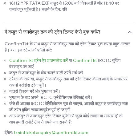
18112 YPR TATA EXP कडुर से 15:06 बजे निकलती है और 11:40 पर
जमशेदपुर पहुँचती है। चलने के दिन: रवि
मैं कडुर से जमशेदपुर तक की ट्रेन टिकट कैसे बुक करूँ?
ConfirmTkt के साथ कडुर से जमशेदपुर तक की ट्रेन टिकट बुक करना बहुत आसान
है। बस, इन स्टेप्स को फ़ॉलो करें:
ConfirmTkt ट्रेन ऐप डाउनलोड करें
या
ConfirmTkt
IRCTC बुकिंग
वेबसाइट पर जाएँ
कडुर से जमशेदपुर के बीच चलने वाली ट्रेनें सर्च करें।
ट्रैवल की तारीख, कडुर से जमशेदपुर तक की ट्रेन टिकट कीमत आदि के आधार पर
अपनी पसंदीदा ट्रेन चुनें।
यात्री विवरण भरें और भुगतान करें।
भुगतान के बाद अपने IRCTC क्रेडेंशियल्स वेरिफ़ाई करें।
जैसे ही आपका IRCTC वेरिफ़िकेशन पूरा हो जाएगा, आपकी कडुर से जमशेदपुर तक
की ट्रेन बुकिंग सफलतापूर्वक पूरी हो जाएगी।
अगर कडुर से जमशेदपुर ट्रेन टिकट बुकिंग से जुड़ा कोई सवाल या समस्या हो तो
आप हमारी सपोर्ट टीम से संपर्क कर सकते हैं:
ईमेल:
trainticketenquiry@confirmtkt.com