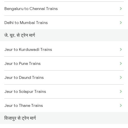
Bengaluru to Chennai Trains
Delhi to Mumbai Trains
जे. यूर. से ट्रेन मार्ग
Mumbai to Pune Trains
Jeur to Kurduwadi Trains
Delhi to Jammu Trains
Jeur to Pune Trains
Mumbai to Delhi Trains
Jeur to Daund Trains
Mumbai to Goa Trains
Jeur to Solapur Trains
Chennai to Coimbatore Trains
Jeur to Thane Trains
विजापुर से ट्रेन मार्ग
Jeur to Akola Trains