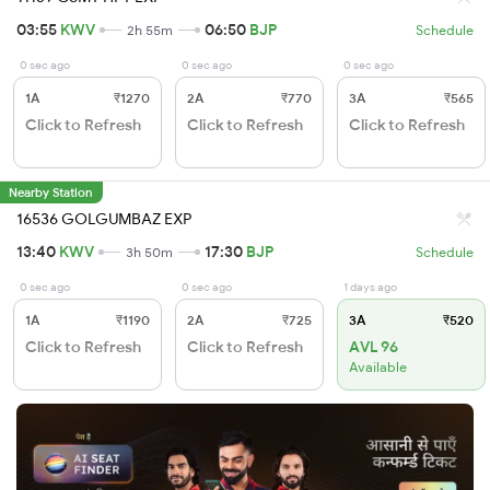
03:55
KWV
06:50
BJP
2h 55m
Schedule
0 sec ago
0 sec ago
0 sec ago
1A
₹1270
2A
₹770
3A
₹565
Click to Refresh
Click to Refresh
Click to Refresh
Nearby Station
16536 GOLGUMBAZ EXP
13:40
KWV
17:30
BJP
3h 50m
Schedule
0 sec ago
0 sec ago
1 days ago
1A
₹1190
2A
₹725
3A
₹520
Click to Refresh
Click to Refresh
AVL 96
Available