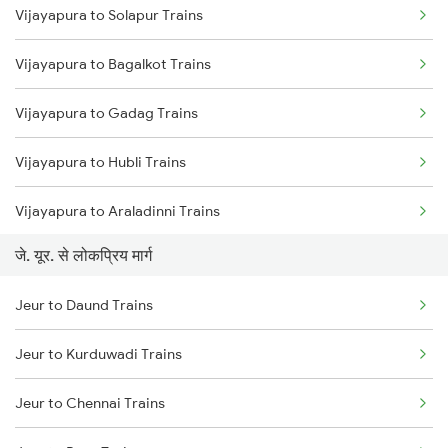
Vijayapura to Solapur Trains
Vijayapura to Bagalkot Trains
Vijayapura to Gadag Trains
Vijayapura to Hubli Trains
Vijayapura to Araladinni Trains
जे. यूर. से लोकप्रिय मार्ग
Vijayapura to Adagal Trains
Jeur to Daund Trains
Vijayapura to Telgi Trains
Jeur to Kurduwadi Trains
Vijayapura to Mumbai Trains
Jeur to Chennai Trains