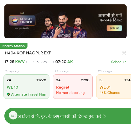
Nearby Station
11404 KOP NAGPUR EXP
17:25
KWV
07:20
AK
13h 55m
Schedule
2 days ago
23 hrs ago
12 hrs ago
2A
₹1270
3A
₹900
SL
₹34
WL 10
Regret
WL 81
No more booking
46% Chance
Alternate Travel Plan
अकोला से जे. यूर. के लिए वापसी की टिकट बुक करें