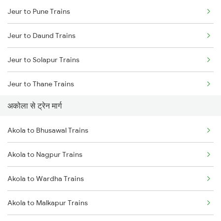
Jeur to Pune Trains
Mumbai to Delhi Trains
Jeur to Daund Trains
Mumbai to Goa Trains
Jeur to Solapur Trains
Chennai to Coimbatore Trains
Jeur to Thane Trains
अकोला से ट्रेन मार्ग
Akola to Bhusawal Trains
Akola to Nagpur Trains
Akola to Wardha Trains
Akola to Malkapur Trains