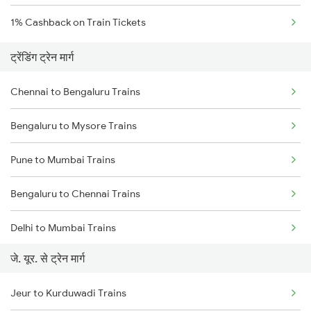
1% Cashback on Train Tickets
ट्रेंडिंग ट्रेन मार्ग
Chennai to Bengaluru Trains
Bengaluru to Mysore Trains
Pune to Mumbai Trains
Bengaluru to Chennai Trains
Delhi to Mumbai Trains
जे. यूर. से ट्रेन मार्ग
Mumbai to Pune Trains
Jeur to Kurduwadi Trains
Delhi to Jammu Trains