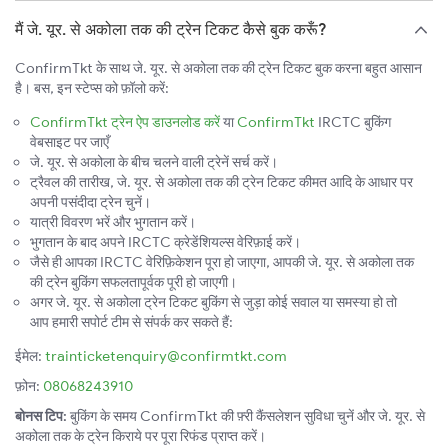
मैं जे. यूर. से अकोला तक की ट्रेन टिकट कैसे बुक करूँ?
ConfirmTkt के साथ जे. यूर. से अकोला तक की ट्रेन टिकट बुक करना बहुत आसान
है। बस, इन स्टेप्स को फ़ॉलो करें:
ConfirmTkt ट्रेन ऐप डाउनलोड करें
या
ConfirmTkt
IRCTC बुकिंग
वेबसाइट पर जाएँ
जे. यूर. से अकोला के बीच चलने वाली ट्रेनें सर्च करें।
ट्रैवल की तारीख, जे. यूर. से अकोला तक की ट्रेन टिकट कीमत आदि के आधार पर
अपनी पसंदीदा ट्रेन चुनें।
यात्री विवरण भरें और भुगतान करें।
भुगतान के बाद अपने IRCTC क्रेडेंशियल्स वेरिफ़ाई करें।
जैसे ही आपका IRCTC वेरिफ़िकेशन पूरा हो जाएगा, आपकी जे. यूर. से अकोला तक
की ट्रेन बुकिंग सफलतापूर्वक पूरी हो जाएगी।
अगर जे. यूर. से अकोला ट्रेन टिकट बुकिंग से जुड़ा कोई सवाल या समस्या हो तो
आप हमारी सपोर्ट टीम से संपर्क कर सकते हैं:
ईमेल:
trainticketenquiry@confirmtkt.com
फ़ोन:
08068243910
बोनस टिप:
बुकिंग के समय ConfirmTkt की फ़्री कैंसलेशन सुविधा चुनें और जे. यूर. से
अकोला तक के ट्रेन किराये पर पूरा रिफंड प्राप्त करें।