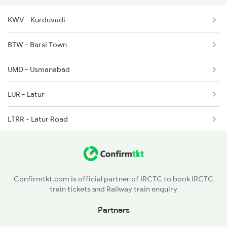
KWV - Kurduvadi
22140 Pune Humsafar
BTW - Barsi Town
11026 Ami Pune Exp
UMD - Usmanabad
1039 Kop Gondia Spl
LUR - Latur
1439 Pune Ami Special
LTRR - Latur Road
1440 Ami Pune Special
PRLI - Parli Vaijnath
1137 Ngp Adi Sf Spl
PBN - Parbhani Jn
Confirmtkt.com is official partner of IRCTC to book IRCTC
train tickets and Railway train enquiry
PAU - Purna Jn
Partners
BMF - Basmat