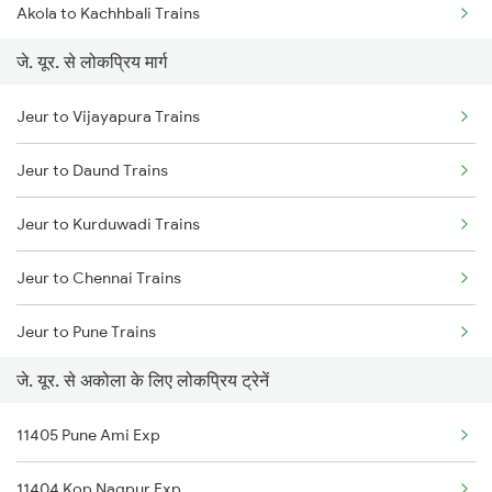
Akola to Kachhbali Trains
जे. यूर. से लोकप्रिय मार्ग
Akola to Jalgaon Trains
Jeur to Vijayapura Trains
Akola to Shegaon Trains
Jeur to Daund Trains
Akola to Murtizapur Trains
Jeur to Kurduwadi Trains
Akola to Raipur Trains
Jeur to Chennai Trains
Akola to Durg Trains
Jeur to Pune Trains
Akola to Dhamangaon Trains
जे. यूर. से अकोला के लिए लोकप्रिय ट्रेनें
Akola to Bilaspur Trains
11405 Pune Ami Exp
Akola to Pulgaon Trains
11404 Kop Nagpur Exp