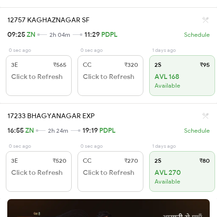
12757 KAGHAZNAGAR SF
09:25
ZN
11:29
PDPL
2h 04m
Schedule
0 sec ago
0 sec ago
1 days ago
3E
₹565
CC
₹320
2S
₹95
Click to Refresh
Click to Refresh
AVL 168
Available
17233 BHAGYANAGAR EXP
16:55
ZN
19:19
PDPL
2h 24m
Schedule
0 sec ago
0 sec ago
1 days ago
3E
₹520
CC
₹270
2S
₹80
Click to Refresh
Click to Refresh
AVL 270
Available