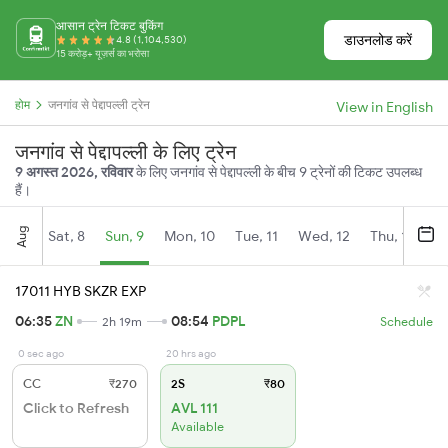
आसान ट्रेन टिकट बुकिंग
डाउनलोड करें
4.8 (1,104,530)
15 करोड़+ यूज़र्स का भरोसा
होम
जनगांव से पेद्दापल्ली ट्रेन
View in English
जनगांव से पेद्दापल्ली के लिए ट्रेन
9 अगस्त 2026, रविवार
के लिए जनगांव से पेद्दापल्ली के बीच 9 ट्रेनों की टिकट उपलब्ध
हैं।
Aug
Sat, 8
Sun, 9
Mon, 10
Tue, 11
Wed, 12
Thu, 13
Fr
17011 HYB SKZR EXP
06:35
ZN
08:54
PDPL
2h 19m
Schedule
0 sec ago
20 hrs ago
CC
₹270
2S
₹80
Click to Refresh
AVL 111
Available