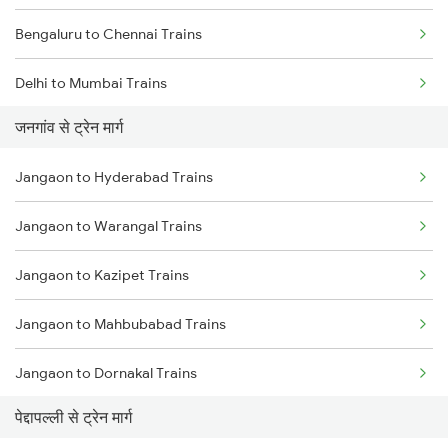
Bengaluru to Chennai Trains
Delhi to Mumbai Trains
जनगांव से ट्रेन मार्ग
Mumbai to Pune Trains
Jangaon to Hyderabad Trains
Delhi to Jammu Trains
Jangaon to Warangal Trains
Mumbai to Delhi Trains
Jangaon to Kazipet Trains
Mumbai to Goa Trains
Jangaon to Mahbubabad Trains
Chennai to Coimbatore Trains
Jangaon to Dornakal Trains
पेद्दापल्ली से ट्रेन मार्ग
Jangaon to Vijayawada Trains