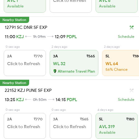
AVL 1
Click to Refresh
AVL 6
Available
Available
Nearby Station
12791 SC DNR SF EXP
11:00
KZJ
12:09
PDPL
1h 09m
Schedule
0 sec ago
2 days ago
2 days ago
2A
₹770
3A
₹565
SL
₹18
Click to Refresh
WL 32
WL 64
56% Chance
Alternate Travel Plan
Nearby Station
22152 KZJ PUNE SF EXP
13:25
KZJ
14:15
PDPL
0h 50m
Schedule
0 sec ago
0 sec ago
4 days ago
2A
₹770
3A
₹565
SL
₹180
Click to Refresh
Click to Refresh
AVL 319
Available