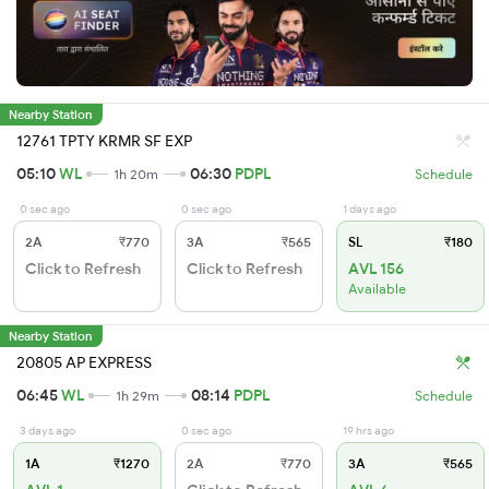
Nearby Station
12761 TPTY KRMR SF EXP
05:10
WL
06:30
PDPL
1h 20m
Schedule
0 sec ago
0 sec ago
1 days ago
2A
₹770
3A
₹565
SL
₹180
Click to Refresh
Click to Refresh
AVL 156
Available
Nearby Station
20805 AP EXPRESS
06:45
WL
08:14
PDPL
1h 29m
Schedule
3 days ago
0 sec ago
19 hrs ago
1A
₹1270
2A
₹770
3A
₹565