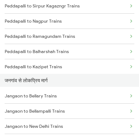
Peddapalli to Sirpur Kagazngr Trains
Jangaon to Khammam Trains
Peddapalli to Nagpur Trains
Jangaon to Jamikunta Trains
Peddapalli to Ramagundam Trains
Jangaon to Bellampalli Trains
Peddapalli to Balharshah Trains
Jangaon to Bhadrachalam Trains
Peddapalli to Kazipet Trains
Jangaon to Manuguru Trains
जनगांव से लोकप्रिय मार्ग
Peddapalli to Warangal Trains
Jangaon to Nellore Trains
Jangaon to Bellary Trains
Peddapalli to Hyderabad Trains
Jangaon to Mangalagiri Trains
Jangaon to Bellampalli Trains
Peddapalli to Bellampalli Trains
Jangaon to Wardha Trains
Jangaon to New Delhi Trains
Peddapalli to Bhopal Trains