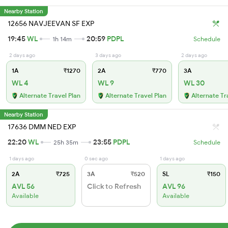
Nearby Station
12656 NAVJEEVAN SF EXP
19:45
WL
20:59
PDPL
1h 14m
Schedule
2 days ago
3 days ago
2 days ago
1A
₹1270
2A
₹770
3A
WL 4
WL 9
WL 30
Alternate Travel Plan
Alternate Travel Plan
Alternate Tr
Nearby Station
17636 DMM NED EXP
22:20
WL
23:55
PDPL
25h 35m
Schedule
1 days ago
0 sec ago
1 days ago
2A
₹725
3A
₹520
SL
₹150
AVL 56
Click to Refresh
AVL 96
Available
Available