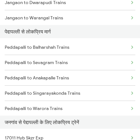
Jangaon to Dwarapudi Trains
Peddapalli to Agra Trains
Jangaon to Warangal Trains
पेद्दापल्ली से लोकप्रिय मार्ग
Jangaon to Tadepalligudem Trains
Peddapalli to Balharshah Trains
Jangaon to Dibbanadoddi Trains
Peddapalli to Sevagram Trains
Jangaon to Adilabad Trains
Peddapalli to Anakapalle Trains
Jangaon to Annavaram Trains
Peddapalli to Singarayakonda Trains
Jangaon to Bhadrachalam Trains
Peddapalli to Warora Trains
Jangaon to Vijayawada Trains
जनगांव से पेद्दापल्ली के लिए लोकप्रिय ट्रेनें
Peddapalli to Agra Trains
Jangaon to Dornakal Trains
17011 Hyb Skzr Exp
Peddapalli to Bhongir Trains