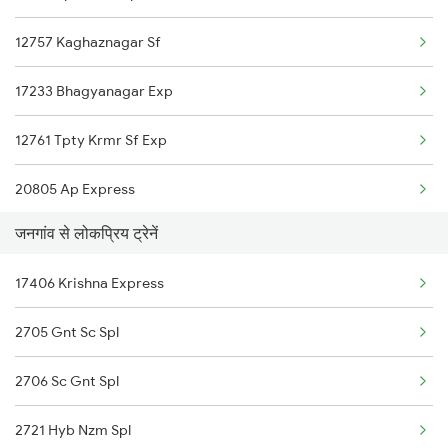
Jangaon to Guntur Trains
12757 Kaghaznagar Sf
Peddapalli to Bellampalli Trains
Jangaon to Ghatkesar Trains
17233 Bhagyanagar Exp
Peddapalli to Bhopal Trains
Jangaon to Kolkata Trains
12761 Tpty Krmr Sf Exp
20805 Ap Express
जनगांव से लोकप्रिय ट्रेनें
12791 Sc Dnr Sf Exp
17406 Krishna Express
22152 Kzj Pune Sf Exp
2705 Gnt Sc Spl
12656 Navjeevan Sf Exp
2706 Sc Gnt Spl
17636 Dmm Ned Exp
2721 Hyb Nzm Spl