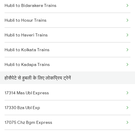
Hubli to Bidarakere Trains
Hosapete to Anantapur Trains
Hubli to Hosur Trains
Hosapete to Vijayapura Trains
Hubli to Haveri Trains
Hosapete to Ghatprabha Trains
Hubli to Kolkata Trains
Hosapete to Kharagpur Trains
Hubli to Kadapa Trains
Hosapete to Rupsa Trains
होसैपेटे से हुबली के लिए लोकप्रिय ट्रेनें
Hubli to Indi Road Trains
Hosapete to Narasaraopet Trains
17314 Mas Ubl Express
Hubli to Jhansi Trains
17330 Bza Ubl Exp
Hubli to Jalgaon Trains
17075 Chz Bgm Express
Hubli to Jalore Trains