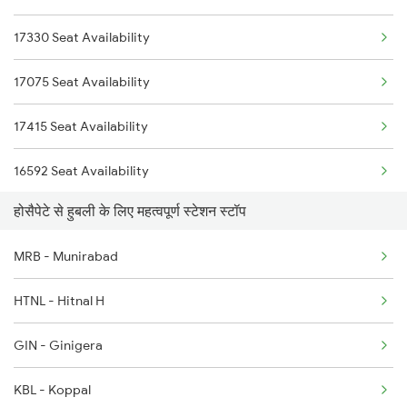
17330 Seat Availability
20653 Sbc Bgm Exp
17075 Seat Availability
1035 Dr Mysuru Spl
17415 Seat Availability
1036 Mys Dr Exp
16592 Seat Availability
2079 Janshatabdi Exp
होसैपेटे से हुबली के लिए महत्वपूर्ण स्टेशन स्टॉप
17225 Seat Availability
2080 Jan Shatabdi Exp
MRB - Munirabad
57401 Seat Availability
2497 Tpj Humsafar Spl
HTNL - Hitnal H
12650 Seat Availability
2498 Tpj Sgnr Spl
GIN - Ginigera
KBL - Koppal