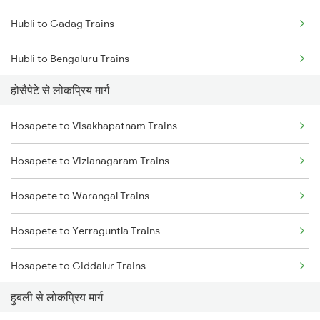
Hubli to Gadag Trains
Hosapete to Goa Trains
Hubli to Bengaluru Trains
Hosapete to Tirupati Trains
होसैपेटे से लोकप्रिय मार्ग
Hubli to Tumkur Trains
Hosapete to Bengaluru Trains
Hosapete to Visakhapatnam Trains
Hubli to Londa Trains
Hosapete to Hyderabad Trains
Hosapete to Vizianagaram Trains
Hubli to Haveri Trains
Hosapete to Warangal Trains
Hosapete to Yerraguntla Trains
Hosapete to Giddalur Trains
हुबली से लोकप्रिय मार्ग
Hosapete to Vadodara Trains