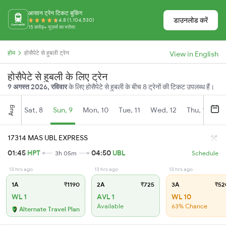
आसान ट्रेन टिकट बुकिंग
डाउनलोड करें
4.8 (1,104,530)
15 करोड़+ यूज़र्स का भरोसा
होम
होसैपेटे से हुबली ट्रेन
View in English
होसैपेटे से हुबली के लिए ट्रेन
9 अगस्त 2026, रविवार
के लिए होसैपेटे से हुबली के बीच 8 ट्रेनों की टिकट उपलब्ध हैं।
Aug
Sat, 8
Sun, 9
Mon, 10
Tue, 11
Wed, 12
Thu, 13
Fr
17314 MAS UBL EXPRESS
01:45
HPT
04:50
UBL
3h 05m
Schedule
13 hrs ago
13 hrs ago
13 hrs ago
1A
₹1190
2A
₹725
3A
₹52
WL 1
AVL 1
WL 10
Available
63% Chance
Alternate Travel Plan