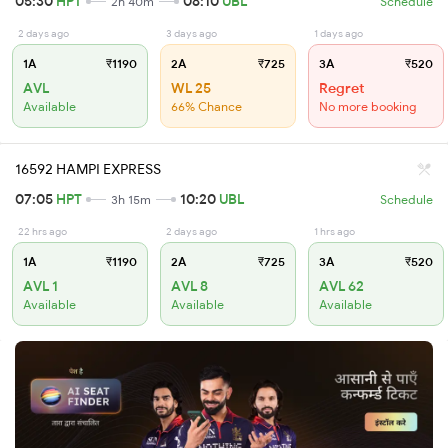
05:30
HPT
08:10
UBL
2h 40m
Schedule
2 days ago
3 days ago
1 days ago
1A
₹1190
2A
₹725
3A
₹520
AVL
WL 25
Regret
Available
66% Chance
No more booking
16592 HAMPI EXPRESS
07:05
HPT
10:20
UBL
3h 15m
Schedule
22 hrs ago
2 days ago
1 hrs ago
1A
₹1190
2A
₹725
3A
₹520
AVL 1
AVL 8
AVL 62
Available
Available
Available