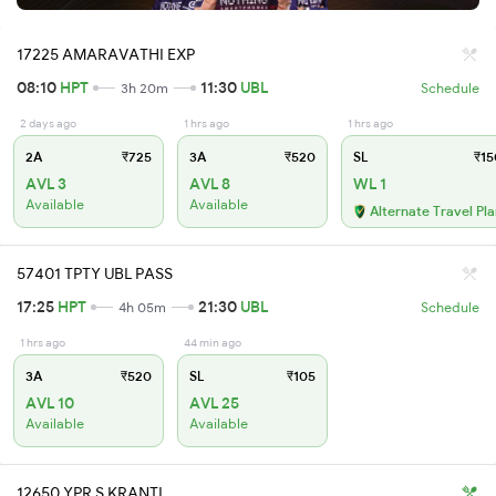
17225 AMARAVATHI EXP
08:10
HPT
11:30
UBL
3h 20m
Schedule
2 days ago
1 hrs ago
1 hrs ago
2A
₹725
3A
₹520
SL
₹15
AVL 3
AVL 8
WL 1
Available
Available
Alternate Travel Pl
57401 TPTY UBL PASS
17:25
HPT
21:30
UBL
4h 05m
Schedule
1 hrs ago
44 min ago
3A
₹520
SL
₹105
AVL 10
AVL 25
Available
Available
12650 YPR S KRANTI