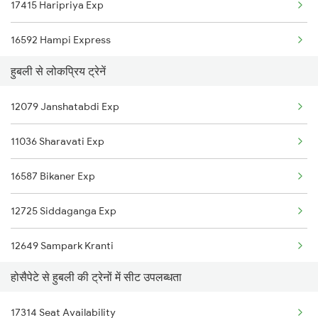
17415 Haripriya Exp
Hubli to Chikkajajur Trains
16592 Hampi Express
Hubli to Jolarpettai Trains
हुबली से लोकप्रिय ट्रेनें
17225 Amaravathi Exp
Hubli to Jodhpur Trains
12079 Janshatabdi Exp
57401 Tpty Ubl Pass
Hubli to Koppal Trains
11036 Sharavati Exp
12650 Ypr S Kranti
16587 Bikaner Exp
12725 Siddaganga Exp
12649 Sampark Kranti
होसैपेटे से हुबली की ट्रेनों में सीट उपलब्धता
17309 Ypr Vsg Exp
17314 Seat Availability
16535 Golgumbaz Exp