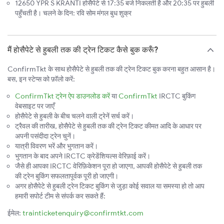
12650 YPR S KRANTI होसैपेटे से 17:35 बजे निकलती है और 20:35 पर हुबली
पहुँचती है। चलने के दिन: रवि सोम मंगल बुध शुक्र
मैं होसैपेटे से हुबली तक की ट्रेन टिकट कैसे बुक करूँ?
ConfirmTkt के साथ होसैपेटे से हुबली तक की ट्रेन टिकट बुक करना बहुत आसान है।
बस, इन स्टेप्स को फ़ॉलो करें:
ConfirmTkt ट्रेन ऐप डाउनलोड करें
या
ConfirmTkt
IRCTC बुकिंग
वेबसाइट पर जाएँ
होसैपेटे से हुबली के बीच चलने वाली ट्रेनें सर्च करें।
ट्रैवल की तारीख, होसैपेटे से हुबली तक की ट्रेन टिकट कीमत आदि के आधार पर
अपनी पसंदीदा ट्रेन चुनें।
यात्री विवरण भरें और भुगतान करें।
भुगतान के बाद अपने IRCTC क्रेडेंशियल्स वेरिफ़ाई करें।
जैसे ही आपका IRCTC वेरिफ़िकेशन पूरा हो जाएगा, आपकी होसैपेटे से हुबली तक
की ट्रेन बुकिंग सफलतापूर्वक पूरी हो जाएगी।
अगर होसैपेटे से हुबली ट्रेन टिकट बुकिंग से जुड़ा कोई सवाल या समस्या हो तो आप
हमारी सपोर्ट टीम से संपर्क कर सकते हैं:
ईमेल:
trainticketenquiry@confirmtkt.com