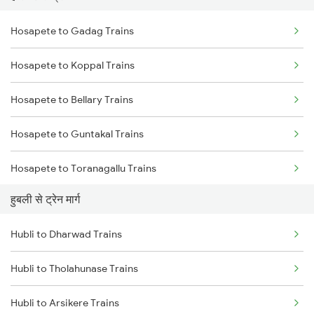
Hosapete to Gadag Trains
Delhi to Jammu Trains
Hosapete to Koppal Trains
Mumbai to Delhi Trains
Hosapete to Bellary Trains
Mumbai to Goa Trains
Hosapete to Guntakal Trains
Chennai to Coimbatore Trains
Hosapete to Toranagallu Trains
हुबली से ट्रेन मार्ग
Hosapete to Gooty Trains
Hubli to Dharwad Trains
Hosapete to Londa Trains
Hubli to Tholahunase Trains
Hosapete to Dharwad Trains
Hubli to Arsikere Trains
Hosapete to Castlerock Trains