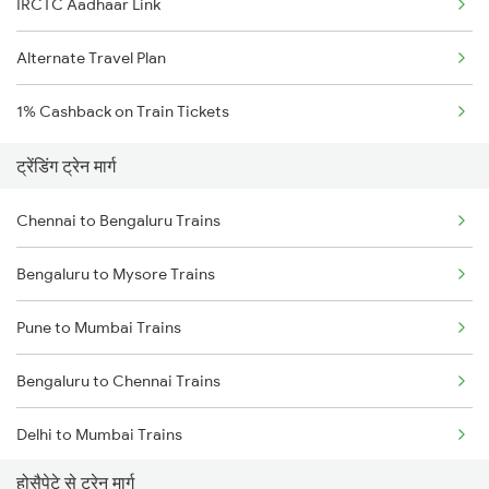
IRCTC Aadhaar Link
Alternate Travel Plan
1% Cashback on Train Tickets
ट्रेंडिंग ट्रेन मार्ग
Chennai to Bengaluru Trains
Bengaluru to Mysore Trains
Pune to Mumbai Trains
Bengaluru to Chennai Trains
Delhi to Mumbai Trains
होसैपेटे से ट्रेन मार्ग
Mumbai to Pune Trains