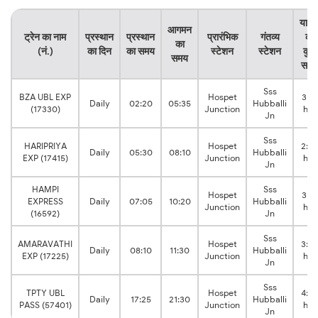
यात्र
आगमन
ट्रेन का नाम
प्रस्थान
प्रस्थान
प्रारंभिक
गंतव्य
का
का
(नं.)
का दिन
का समय
स्टेशन
स्टेशन
कुल
समय
समय
Sss
BZA UBL EXP
Hospet
3:15
Daily
02:20
05:35
Hubballi
(17330)
Junction
hrs
Jn
Sss
HARIPRIYA
Hospet
2:4
Daily
05:30
08:10
Hubballi
EXP (17415)
Junction
hrs
Jn
HAMPI
Sss
Hospet
3:15
EXPRESS
Daily
07:05
10:20
Hubballi
Junction
hrs
(16592)
Jn
Sss
AMARAVATHI
Hospet
3:2
Daily
08:10
11:30
Hubballi
EXP (17225)
Junction
hrs
Jn
Sss
TPTY UBL
Hospet
4:0
Daily
17:25
21:30
Hubballi
PASS (57401)
Junction
hrs
Jn