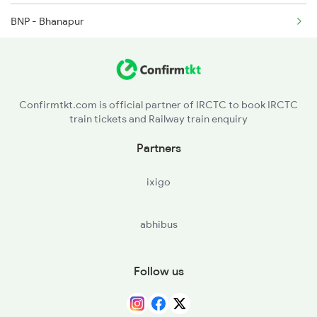
BNP - Bhanapur
BNA - Banni Koppa
GDG - Gadag Jn
Confirmtkt.com is official partner of IRCTC to book IRCTC
train tickets and Railway train enquiry
LKT - Hulkoti
Partners
NGR - Annigeri
ixigo
SVHE - Sisvinhalli H
abhibus
Follow us