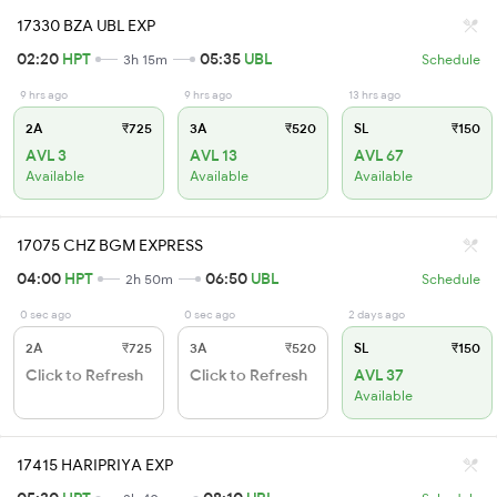
17330 BZA UBL EXP
02:20
HPT
05:35
UBL
3h 15m
Schedule
9 hrs ago
9 hrs ago
13 hrs ago
2A
₹725
3A
₹520
SL
₹150
AVL 3
AVL 13
AVL 67
Available
Available
Available
17075 CHZ BGM EXPRESS
04:00
HPT
06:50
UBL
2h 50m
Schedule
0 sec ago
0 sec ago
2 days ago
2A
₹725
3A
₹520
SL
₹150
Click to Refresh
Click to Refresh
AVL 37
Available
17415 HARIPRIYA EXP