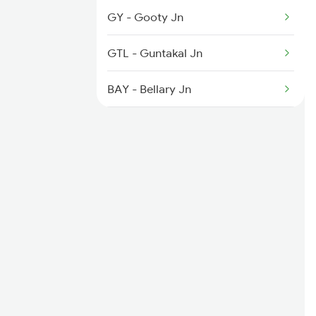
2797 Kcg Cto Spl
GY - Gooty Jn
2798 Cto Kcg Spl
GTL - Guntakal Jn
6351 Ncj Festival Spl
BAY - Bellary Jn
TNGL - Toranagallu Jn
HPT - Hosapete Jn
MRB - Munirabad
KBL - Koppal
GDG - Gadag Jn
UBL - Hubballi Jn