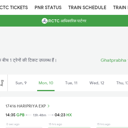
RCTC TICKETS
PNR STATUS
TRAIN SCHEDULE
TRAIN
IRCTC आधिकारिक पार्टनर
 बीच 1 ट्रेनों की टिकट उपलब्ध हैं।
Ghatprabha t
Aug
Sun, 9
Mon, 10
Tue, 11
Wed, 12
Thu, 1
17416 HARIPRIYA EXP
14:35
GPB
04:23
HX
13h 48m
0 sec ago
15 hrs ago
15 hrs ago