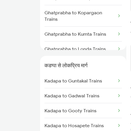
Kadapa to Nandalur Trains
Ghatprabha to Kopargaon
Kadapa to Raichur Trains
Trains
Kadapa to Dibbanadoddi Trains
Ghatprabha to Kumta Trains
Kadapa to Arakkonam Trains
Ghatprabha to Londa Trains
Kadapa to Adoni Trains
Ghatprabha to Dibbanadoddi
कडप्पा से लोकप्रिय मार्ग
Trains
Kadapa to Chennai Trains
Kadapa to Guntakal Trains
Ghatprabha to Goa Trains
Kadapa to Gadwal Trains
Ghatprabha to Miraj Trains
Kadapa to Gooty Trains
Ghatprabha to Mathura Trains
Kadapa to Hosapete Trains
Ghatprabha to Mysore Trains