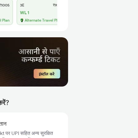
1005
3E
₹930
SL
₹380
WL 1
WL 28
61% Chance
l Plan
Alternate Travel Plan
रें?
गतान
 पर UPI सहित अन्य सुरक्षित