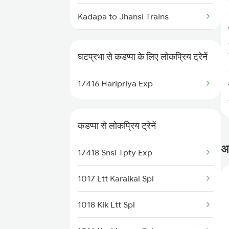
Kadapa to Jhansi Trains
Ghatprabha to New Delhi Trains
Kadapa to Koppal Trains
घटप्रभा से कडप्पा के लिए लोकप्रिय ट्रेनें
Kadapa to Srikalahasti Trains
17416 Haripriya Exp
Kadapa to Karaikal Trains
Kadapa to Kolhapur Trains
कडप्पा से लोकप्रिय ट्रेनें
Kadapa to Vellore Trains
अक
17418 Snsi Tpty Exp
Kadapa to Kopargaon Trains
1017 Ltt Karaikal Spl
Kadapa to Kurnool Trains
1018 Kik Ltt Spl