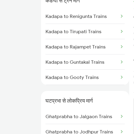
कडप्पा से ट्रेन मार्ग
Ghatprabha to Pune Trains
Kadapa to Renigunta Trains
Ghatprabha to Gokak Trains
Kadapa to Tirupati Trains
Ghatprabha to Raibag Trains
Kadapa to Rajampet Trains
Ghatprabha to Birur Trains
Kadapa to Guntakal Trains
Ghatprabha to Bengaluru Trains
Kadapa to Gooty Trains
Ghatprabha to Tholahunase
Trains
Kadapa to Tadipatri Trains
घटप्रभा से लोकप्रिय मार्ग
Ghatprabha to Tumkur Trains
Kadapa to Yerraguntla Trains
Ghatprabha to Jalgaon Trains
Ghatprabha to Thane Trains
Kadapa to Koduru Trains
Ghatprabha to Jodhpur Trains