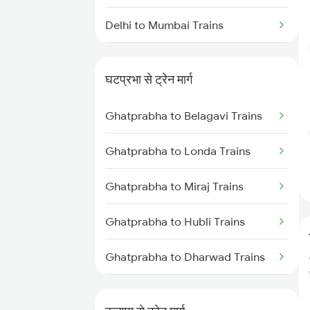
Delhi to Mumbai Trains
Mumbai to Pune Trains
घटप्रभा से ट्रेन मार्ग
Delhi to Jammu Trains
Ghatprabha to Belagavi Trains
Mumbai to Delhi Trains
Ghatprabha to Londa Trains
Mumbai to Goa Trains
Ghatprabha to Miraj Trains
Chennai to Coimbatore Trains
Ghatprabha to Hubli Trains
Ghatprabha to Dharwad Trains
Ghatprabha to Kudchi Trains