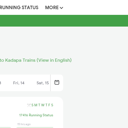
 RUNNING STATUS
MORE
o Kadapa Trains (View in English)
3
Fri, 14
Sat, 15
S
M
T
W
T
F
S
17416 Running Status
15 hrs ago
18 hrs ago