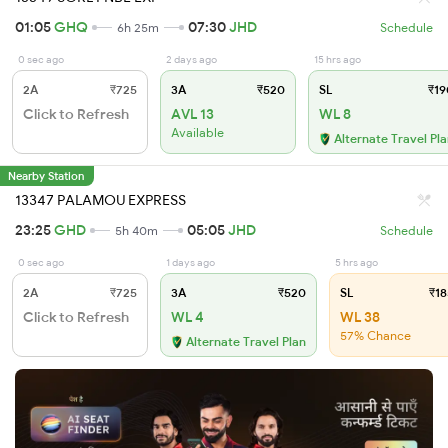
01:05
GHQ
07:30
JHD
6h 25m
Schedule
0 sec ago
2 days ago
15 hrs ago
2A
₹725
3A
₹520
SL
₹19
Click to Refresh
AVL 13
WL 8
Available
Alternate Travel Pl
Nearby Station
13347 PALAMOU EXPRESS
23:25
GHD
05:05
JHD
5h 40m
Schedule
0 sec ago
1 days ago
5 hrs ago
2A
₹725
3A
₹520
SL
₹18
Click to Refresh
WL 4
WL 38
57% Chance
Alternate Travel Plan