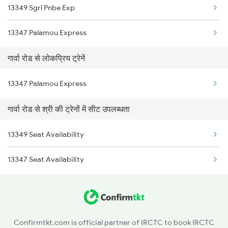
13349 Sgrl Pnbe Exp
Garwa Road to Japla Trains
13347 Palamou Express
Garwa Road to Obra Trains
गार्वा रोड से लोकप्रिय ट्रेनें
Garwa Road to Ranchi Trains
13347 Palamou Express
Garwa Road to Nagar Untari Trains
गार्वा रोड से श्री की ट्रेनों में सीट उपलब्धता
Garwa Road to New Delhi Trains
Garwa Road to Muri Trains
13349 Seat Availability
Garwa Road to Patna Trains
13347 Seat Availability
Confirmtkt.com is official partner of IRCTC to book IRCTC