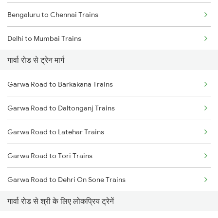
Bengaluru to Chennai Trains
Delhi to Mumbai Trains
गार्वा रोड से ट्रेन मार्ग
Mumbai to Pune Trains
Garwa Road to Barkakana Trains
Delhi to Jammu Trains
Garwa Road to Daltonganj Trains
Mumbai to Delhi Trains
Garwa Road to Latehar Trains
Mumbai to Goa Trains
Garwa Road to Tori Trains
Chennai to Coimbatore Trains
Garwa Road to Dehri On Sone Trains
गार्वा रोड से श्री के लिए लोकप्रिय ट्रेनें
Garwa Road to Renukoot Trains