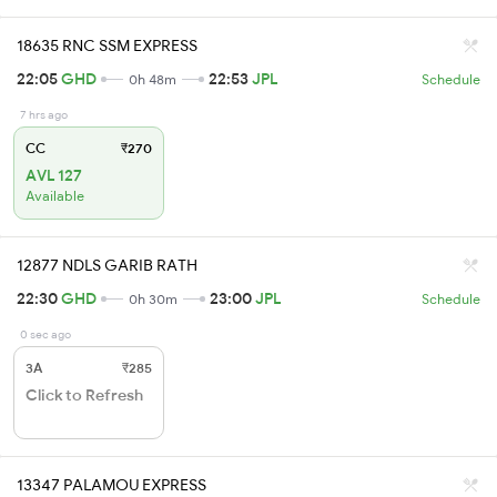
18635 RNC SSM EXPRESS
22:05
GHD
22:53
JPL
0h 48m
Schedule
7 hrs ago
CC
₹270
AVL 127
Available
12877 NDLS GARIB RATH
22:30
GHD
23:00
JPL
0h 30m
Schedule
0 sec ago
3A
₹285
Click to Refresh
13347 PALAMOU EXPRESS