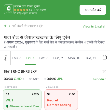
आसान ट्रेन टिकट बुकिंग
डाउनलोड करें
4.8 (1,104,530)
15 करोड़+ यूज़र्स का भरोसा
होम
गार्वा रोड से जेपालाखखण्ड ट्रेन
View in English
गार्वा रोड से जेपालाखखण्ड के लिए ट्रेन
7 अगस्त 2026, शुक्रवार
के लिए गार्वा रोड से जेपालाखखण्ड के बीच 4 ट्रेनों की टिकट
उपलब्ध हैं।
Aug
Thu, 6
Fri, 7
Sat, 8
Sun, 9
Mon, 10
Tue, 11
Wed, 
18611 RNC BNRS EXP
03:30
GHD
04:20
JPL
0h 50m
Schedule
5 days ago
2 days ago
3A
₹520
SL
₹150
WL 1
Regret
No more booking
Alternate Travel Plan