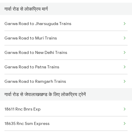
गार्वा रोड से लोकप्रिय मार्ग
Japla to Mughal Sarai Trains
Garwa Road to Muri Trains
Garwa Road to Jharsuguda Trains
Japla to Soe Trains
Garwa Road to Muri Trains
Japla to Sambalpur Trains
Garwa Road to New Delhi Trains
Japla to Varanasi Trains
Garwa Road to Patna Trains
Japla to Chhipadohar Trains
Garwa Road to Ramgarh Trains
Japla to Chandrapura Trains
गार्वा रोड से जेपालाखखण्ड के लिए लोकप्रिय ट्रेनें
Garwa Road to Ratlam Trains
Japla to Jharsuguda Trains
18611 Rnc Bnrs Exp
Garwa Road to Sambalpur Trains
Japla to Kajrat Nawadih Trains
18635 Rnc Ssm Express
Garwa Road to Shmata Vd Katra Trains