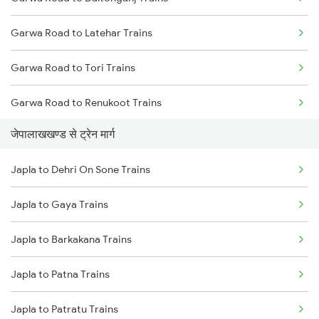
Mumbai to Delhi Trains
Garwa Road to Latehar Trains
Mumbai to Goa Trains
Garwa Road to Tori Trains
Chennai to Coimbatore Trains
Garwa Road to Renukoot Trains
जेपालाखखण्ड से ट्रेन मार्ग
Garwa Road to Dehri On Sone Trains
Japla to Dehri On Sone Trains
Garwa Road to Obra Trains
Japla to Gaya Trains
Garwa Road to Ranchi Trains
Japla to Barkakana Trains
Garwa Road to Nagar Untari Trains
Japla to Patna Trains
Garwa Road to Patna Trains
Japla to Patratu Trains
Garwa Road to New Delhi Trains