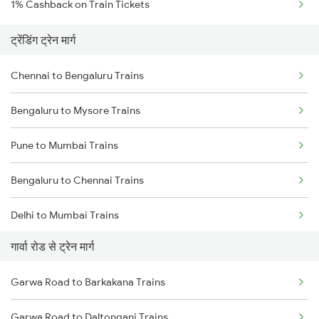
1% Cashback on Train Tickets
ट्रेंडिंग ट्रेन मार्ग
Chennai to Bengaluru Trains
Bengaluru to Mysore Trains
Pune to Mumbai Trains
Bengaluru to Chennai Trains
Delhi to Mumbai Trains
गार्वा रोड से ट्रेन मार्ग
Mumbai to Pune Trains
Garwa Road to Barkakana Trains
Delhi to Jammu Trains
Garwa Road to Daltonganj Trains