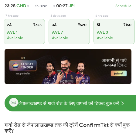
23:25
GHD
00:27
JPL
1h 02m
Schedule
7 hrs ago
3 days ago
6 hrs ago
2A
₹725
3A
₹520
SL
₹150
AVL 1
AVL 7
AVL 3
Available
Available
Available
जेपालाखखण्ड से गार्वा रोड के लिए वापसी की टिकट बुक करें
गार्वा रोड से जेपालाखखण्ड तक की ट्रेनें ConfirmTkt से क्यों बुक
करें?