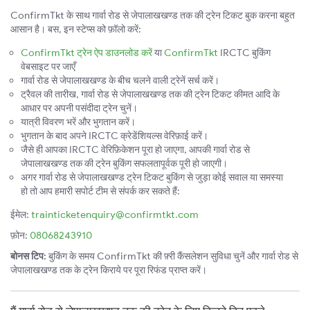
ConfirmTkt के साथ गार्वा रोड से जेपालाखखण्ड तक की ट्रेन टिकट बुक करना बहुत
आसान है। बस, इन स्टेप्स को फ़ॉलो करें:
ConfirmTkt ट्रेन ऐप डाउनलोड करें
या
ConfirmTkt
IRCTC बुकिंग
वेबसाइट पर जाएँ
गार्वा रोड से जेपालाखखण्ड के बीच चलने वाली ट्रेनें सर्च करें।
ट्रैवल की तारीख, गार्वा रोड से जेपालाखखण्ड तक की ट्रेन टिकट कीमत आदि के
आधार पर अपनी पसंदीदा ट्रेन चुनें।
यात्री विवरण भरें और भुगतान करें।
भुगतान के बाद अपने IRCTC क्रेडेंशियल्स वेरिफ़ाई करें।
जैसे ही आपका IRCTC वेरिफ़िकेशन पूरा हो जाएगा, आपकी गार्वा रोड से
जेपालाखखण्ड तक की ट्रेन बुकिंग सफलतापूर्वक पूरी हो जाएगी।
अगर गार्वा रोड से जेपालाखखण्ड ट्रेन टिकट बुकिंग से जुड़ा कोई सवाल या समस्या
हो तो आप हमारी सपोर्ट टीम से संपर्क कर सकते हैं:
ईमेल:
trainticketenquiry@confirmtkt.com
फ़ोन:
08068243910
बोनस टिप:
बुकिंग के समय ConfirmTkt की फ़्री कैंसलेशन सुविधा चुनें और गार्वा रोड से
जेपालाखखण्ड तक के ट्रेन किराये पर पूरा रिफंड प्राप्त करें।