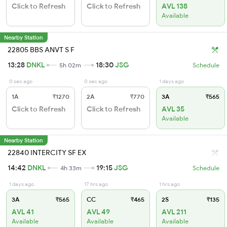
Click to Refresh
Click to Refresh
AVL 138
Available
Nearby Station
22805 BBS ANVT S F
13:28
DNKL
18:30
JSG
5h 02m
Schedule
0 sec ago
0 sec ago
1 days ago
1A
₹1270
2A
₹770
3A
₹565
Click to Refresh
Click to Refresh
AVL 35
Available
Nearby Station
22840 INTERCITY SF EX
14:42
DNKL
19:15
JSG
4h 33m
Schedule
1 days ago
17 hrs ago
1 hrs ago
3A
₹565
CC
₹465
2S
₹135
AVL 41
AVL 49
AVL 211
Available
Available
Available