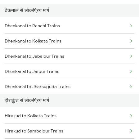
ढेंकनाल से लोकप्रिय मार्ग
Hirakud to Kolkata Trains
Dhenkanal to Narajmarthapur Trains
Dhenkanal to Ranchi Trains
Hirakud to Jhargram Trains
Dhenkanal to Kolkata Trains
Hirakud to Kharagpur Trains
Dhenkanal to Jabalpur Trains
Hirakud to Khariar Road Trains
Dhenkanal to Jaipur Trains
Hirakud to Khurdha Trains
Dhenkanal to Jharsuguda Trains
Hirakud to Narajmarthapur Trains
हीराकुंड से लोकप्रिय मार्ग
Dhenkanal to Kharagpur Trains
Hirakud to Talcher Trains
Hirakud to Kolkata Trains
Dhenkanal to Khurdha Trains
Hirakud to Sambalpur Trains
Dhenkanal to New Delhi Trains