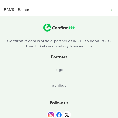
BAMR - Bamur
12893 Bbs Sonepur Exp
RAIR - Rairakhol
12894 Sonepur Bbs Exp
SBP - Sambalpur
18005 Sambaleswari Ex
Confirmtkt.com is official partner of IRCTC to book IRCTC
train tickets and Railway train enquiry
Partners
ixigo
abhibus
Follow us