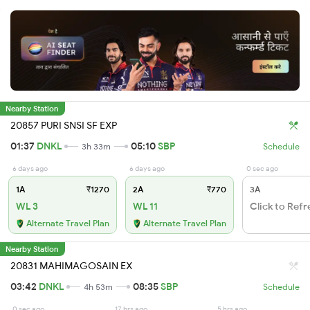
Nearby Station
20857 PURI SNSI SF EXP
01:37
DNKL
05:10
SBP
3h 33m
Schedule
6 days ago
6 days ago
0 sec ago
1A
₹1270
2A
₹770
3A
WL 3
WL 11
Click to Refr
Alternate Travel Plan
Alternate Travel Plan
Nearby Station
20831 MAHIMAGOSAIN EX
03:42
DNKL
08:35
SBP
4h 53m
Schedule
0 sec ago
17 hrs ago
5 hrs ago