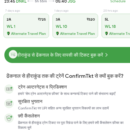
23:45
DNKL
05:40
JSG
5h 55m
Schedule
7 days ago
1 days ago
20 hrs ago
2A
₹725
3A
₹520
SL
WL 1
WL 10
WL 18
Alternate Travel Plan
Alternate Travel Plan
Alternate Tr
हीराकुंड से ढेंकनाल के लिए वापसी की टिकट बुक करें
ढेंकनाल से हीराकुंड तक की ट्रेनें ConfirmTkt से क्यों बुक करें?
ट्रेन अल्टरनेट्स व प्रिडिक्शन
हमारे 'सेम ट्रेन अल्टरनेट्स फ़ीचर' के साथ कन्फर्म्ड टिकट पाने की संभावना बढ़ाएँ
सुरक्षित भुगतान
ConfirmTkt पर UPI सहित अन्य सुरक्षित भुगतान विकल्पों का लाभ उठायें
फ़्री कैंसलेशन
ढेंकनाल से हीराकुंड ट्रेन टिकट पर पूरा रिफ़ंड पाने के लिए हमारे फ़्री कैंसलेशन फ़ीचर का
विकल्प चुनें