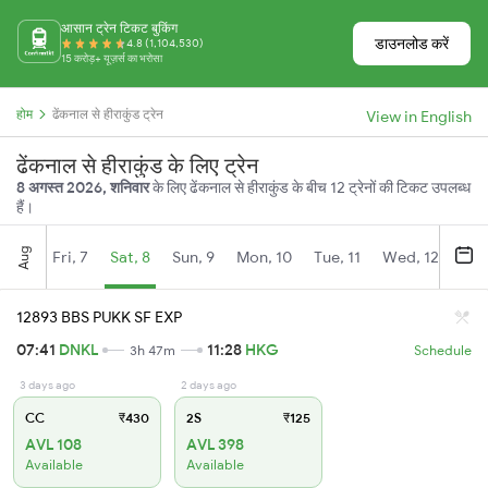
आसान ट्रेन टिकट बुकिंग
डाउनलोड करें
4.8 (1,104,530)
15 करोड़+ यूज़र्स का भरोसा
होम
ढेंकनाल से हीराकुंड ट्रेन
View in English
ढेंकनाल से हीराकुंड के लिए ट्रेन
8 अगस्त 2026, शनिवार
के लिए ढेंकनाल से हीराकुंड के बीच 12 ट्रेनों की टिकट उपलब्ध
हैं।
Aug
Fri, 7
Sat, 8
Sun, 9
Mon, 10
Tue, 11
Wed, 12
Thu
12893 BBS PUKK SF EXP
07:41
DNKL
11:28
HKG
3h 47m
Schedule
3 days ago
2 days ago
CC
₹430
2S
₹125
AVL 108
AVL 398
Available
Available