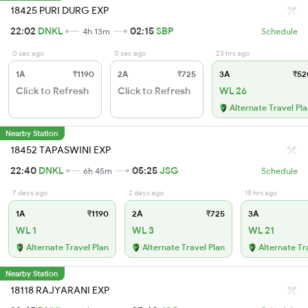
18425 PURI DURG EXP
22:02
DNKL
02:15
SBP
4h 13m
Schedule
0 sec ago
0 sec ago
23 hrs ago
1A
₹1190
2A
₹725
3A
₹52
Click to Refresh
Click to Refresh
WL 26
Alternate Travel Pl
Nearby Station
18452 TAPASWINI EXP
22:40
DNKL
05:25
JSG
6h 45m
Schedule
7 days ago
2 days ago
15 hrs ago
1A
₹1190
2A
₹725
3A
WL 1
WL 3
WL 21
Alternate Travel Plan
Alternate Travel Plan
Alternate Tr
Nearby Station
18118 RAJYARANI EXP