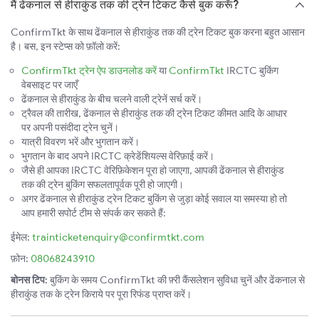
मैं ढेंकनाल से हीराकुंड तक की ट्रेन टिकट कैसे बुक करूँ?
ConfirmTkt के साथ ढेंकनाल से हीराकुंड तक की ट्रेन टिकट बुक करना बहुत आसान
है। बस, इन स्टेप्स को फ़ॉलो करें:
ConfirmTkt ट्रेन ऐप डाउनलोड करें
या
ConfirmTkt
IRCTC बुकिंग
वेबसाइट पर जाएँ
ढेंकनाल से हीराकुंड के बीच चलने वाली ट्रेनें सर्च करें।
ट्रैवल की तारीख, ढेंकनाल से हीराकुंड तक की ट्रेन टिकट कीमत आदि के आधार
पर अपनी पसंदीदा ट्रेन चुनें।
यात्री विवरण भरें और भुगतान करें।
भुगतान के बाद अपने IRCTC क्रेडेंशियल्स वेरिफ़ाई करें।
जैसे ही आपका IRCTC वेरिफ़िकेशन पूरा हो जाएगा, आपकी ढेंकनाल से हीराकुंड
तक की ट्रेन बुकिंग सफलतापूर्वक पूरी हो जाएगी।
अगर ढेंकनाल से हीराकुंड ट्रेन टिकट बुकिंग से जुड़ा कोई सवाल या समस्या हो तो
आप हमारी सपोर्ट टीम से संपर्क कर सकते हैं:
ईमेल:
trainticketenquiry@confirmtkt.com
फ़ोन:
08068243910
बोनस टिप:
बुकिंग के समय ConfirmTkt की फ़्री कैंसलेशन सुविधा चुनें और ढेंकनाल से
हीराकुंड तक के ट्रेन किराये पर पूरा रिफंड प्राप्त करें।