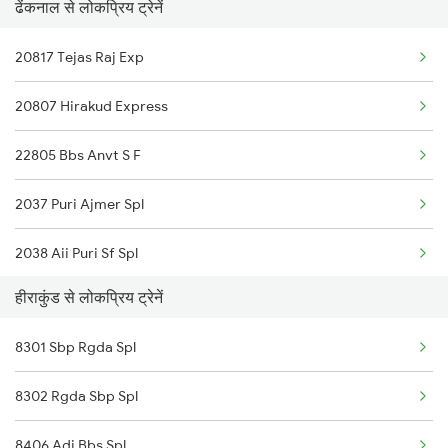
ढेंकनाल से लोकप्रिय ट्रेनें
22805 Bbs Anvt S F
Hirakud to Balangir Trains
20817 Tejas Raj Exp
22840 Intercity Sf Ex
20807 Hirakud Express
18304 Puri Sbp Int Exp
22805 Bbs Anvt S F
18403 Bbs Dhn Express
2037 Puri Ajmer Spl
18425 Puri Durg Exp
2038 Aii Puri Sf Spl
18452 Tapaswini Exp
हीराकुंड से लोकप्रिय ट्रेनें
2093 Puri Ju Spl
18118 Rajyarani Exp
8301 Sbp Rgda Spl
2094 Ju Puri Sf Spl
8302 Rgda Sbp Spl
2145 Ltt Puri Sf Spl
8406 Adi Bbs Spl