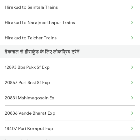
Hirakud to Saintala Trains
Dhenkanal to Nagpur Trains
Hirakud to Narajmarthapur Trains
Dhenkanal to Nashik Trains
Hirakud to Talcher Trains
Dhenkanal to Narajmarthapur Trains
ढेंकनाल से हीराकुंड के लिए लोकप्रिय ट्रेनें
Hirakud to Kharagpur Trains
12893 Bbs Pukk Sf Exp
Hirakud to Jhargram Trains
20857 Puri Snsi Sf Exp
Hirakud to Khariar Road Trains
20831 Mahimagosain Ex
Hirakud to Khurdha Trains
20836 Vande Bharat Exp
Hirakud to Angul Trains
18407 Puri Koraput Exp
Hirakud to Bhubaneswar Trains