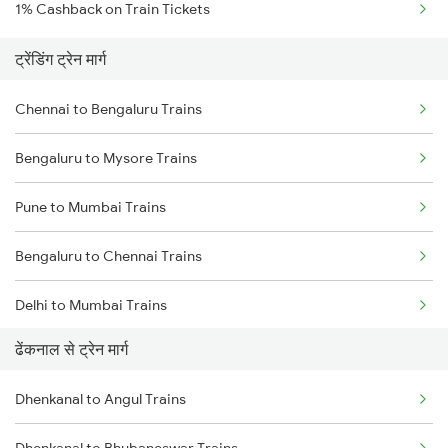
1% Cashback on Train Tickets
ट्रेंडिंग ट्रेन मार्ग
Chennai to Bengaluru Trains
Bengaluru to Mysore Trains
Pune to Mumbai Trains
Bengaluru to Chennai Trains
Delhi to Mumbai Trains
ढेंकनाल से ट्रेन मार्ग
Mumbai to Pune Trains
Dhenkanal to Angul Trains
Delhi to Jammu Trains
Dhenkanal to Bhubaneswar Trains