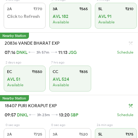
2A
₹770
3A
₹565
SL
₹210
Click to Refresh
AVL 182
AVL 91
Available
Available
Nearby Station
20836 VANDE BHARAT EXP
07:16
DNKL
11:13
JSG
3h 57m
Schedule
2 days ago
7 hrs ago
EC
₹1550
CC
₹835
AVL 51
AVL 524
Available
Available
Nearby Station
18407 PURI KORAPUT EXP
09:57
DNKL
13:20
SBP
3h 23m
Schedule
0 sec ago
0 sec ago
26 min ago
2A
₹725
3A
₹520
SL
₹175