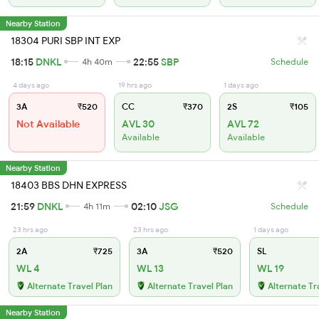
Nearby Station
18304 PURI SBP INT EXP
18:15
DNKL
22:55
SBP
4h 40m
Schedule
4 days ago
19 hrs ago
1 days ago
3A
₹520
CC
₹370
2S
₹105
Not Available
AVL 30
AVL 72
Available
Available
Nearby Station
18403 BBS DHN EXPRESS
21:59
DNKL
02:10
JSG
4h 11m
Schedule
23 hrs ago
23 hrs ago
1 days ago
2A
₹725
3A
₹520
SL
WL 4
WL 13
WL 19
Alternate Travel Plan
Alternate Travel Plan
Alternate Tr
Nearby Station