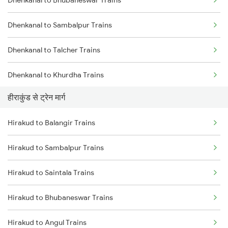
Mumbai to Delhi Trains
Dhenkanal to Sambalpur Trains
Mumbai to Goa Trains
Dhenkanal to Talcher Trains
Chennai to Coimbatore Trains
Dhenkanal to Khurdha Trains
हीराकुंड से ट्रेन मार्ग
Dhenkanal to Puri Trains
Hirakud to Balangir Trains
Dhenkanal to Jharsuguda Trains
Hirakud to Sambalpur Trains
Dhenkanal to Cuttack Trains
Hirakud to Saintala Trains
Dhenkanal to Balangir Trains
Hirakud to Bhubaneswar Trains
Dhenkanal to Bargarh Trains
Hirakud to Angul Trains
Dhenkanal to Raipur Trains