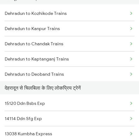
Dehradun to Kozhikode Trains
Dehradun to Kanpur Trains
Dehradun to Chandak Trains
Dehradun to Kaptanganj Trains
Dehradun to Deoband Trains
देहरादून से चिलबिला के लिए लोकप्रिय ट्रेनें
Dehradun to Mughal Sarai Trains
15120 Ddn Bsbs Exp
Dehradun to Dindigul Trains
14114 Ddn Sfg Exp
Dehradun to Dhanbad Trains
13038 Kumbha Express
Dehradun to Dholpur Trains