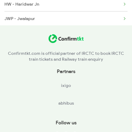
HW - Haridwar Jn
JWP - Jwalapur
LRJ - Laksar Jn
CNK - Chandok
Confirmtkt.com is official partner of IRCTC to book IRCTC
train tickets and Railway train enquiry
NBD - Najibabad Jn
Partners
NGG - Nagina
ixigo
DPR - Dhampur
abhibus
SEO - Seohara
KNT - Kanth
Follow us