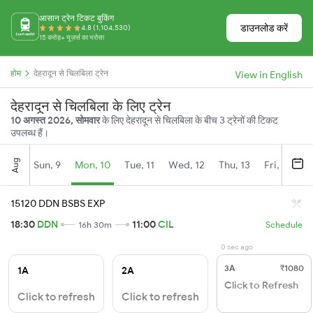
आसान ट्रेन टिकट बुकिंग
डाउनलोड करें
4.8 (1,104,530)
15 करोड़+ यूज़र्स का भरोसा
होम
देहरादून से चिलबिला ट्रेन
View in English
देहरादून से चिलबिला के लिए ट्रेन
10 अगस्त 2026, सोमवार
के लिए देहरादून से चिलबिला के बीच 3 ट्रेनों की टिकट
उपलब्ध हैं।
Aug
Sun, 9
Mon, 10
Tue, 11
Wed, 12
Thu, 13
Fri, 14
S
15120 DDN BSBS EXP
18:30
DDN
11:00
CIL
16h 30m
Schedule
0 sec ago
3A
₹1080
1A
2A
Click to Refresh
Click to refresh
Click to refresh