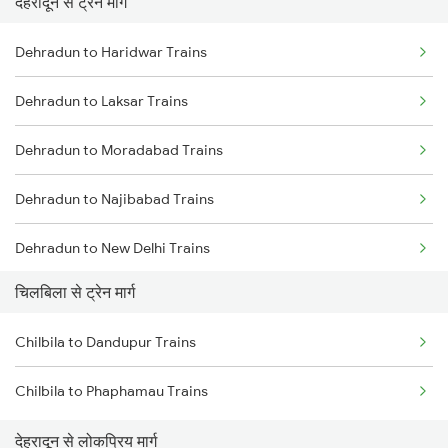
देहरादून से ट्रेन मार्ग
Mumbai to Pune Trains
Dehradun to Haridwar Trains
Delhi to Jammu Trains
Dehradun to Laksar Trains
Mumbai to Delhi Trains
Dehradun to Moradabad Trains
Mumbai to Goa Trains
Dehradun to Najibabad Trains
Chennai to Coimbatore Trains
Dehradun to New Delhi Trains
चिलबिला से ट्रेन मार्ग
Dehradun to Roorkee Trains
Chilbila to Dandupur Trains
Dehradun to Muzaffarnagar Trains
Chilbila to Phaphamau Trains
देहरादून से लोकप्रिय मार्ग