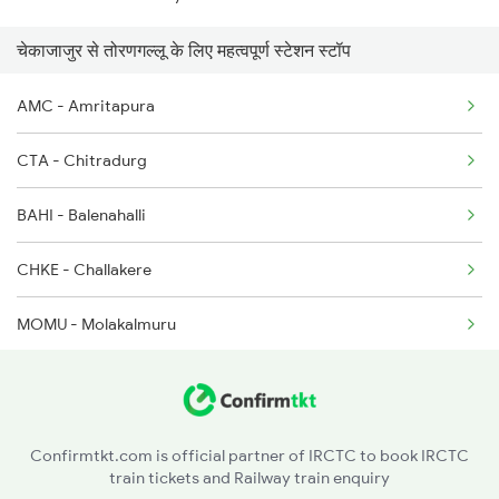
चेकाजाजुर से तोरणगल्लू के लिए महत्वपूर्ण स्टेशन स्टॉप
AMC - Amritapura
CTA - Chitradurg
BAHI - Balenahalli
CHKE - Challakere
MOMU - Molakalmuru
RDG - Rayadurg
SLM - Somalapuram
Confirmtkt.com is official partner of IRCTC to book IRCTC
train tickets and Railway train enquiry
OBM - Obalapuram