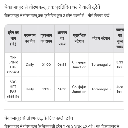
चेकाजाजुर से तोरणगल्लू तक प्रतिदिन चलने वाली ट्रेनें
चेकाजाजुर से तोरणगल्लू तक प्रतिदिन कुल 2 ट्रेनें चलती हैं। नीचे विवरण देखें:
यात्रा
ट्रेन का
आगमन
प्रस्थान
प्रस्थान
प्रारंभिक
का
नाम
का
गंतव्य स्टेशन
का दिन
का समय
स्टेशन
कुल
(नं.)
समय
समय
YPR
SNNR
Chikjajur
5:33
Daily
01:00
06:33
Toranagallu
EXP
Junction
hrs
(16545)
SBC
HPT
Chikjajur
4:28
Daily
10:10
14:38
Toranagallu
PAS
Junction
hrs
(56519)
चेकाजाजुर से तोरणगल्लू के लिए पहली ट्रेन
चेकाजाजुर से तोरणगल्लू के लिए पहली ट्रेन YPR SNNR EXP है। यह चेकाजाजुर से