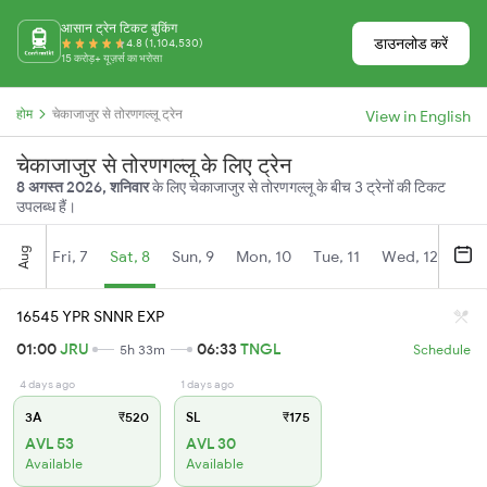
आसान ट्रेन टिकट बुकिंग
डाउनलोड करें
4.8 (1,104,530)
15 करोड़+ यूज़र्स का भरोसा
होम
चेकाजाजुर से तोरणगल्लू ट्रेन
View in English
चेकाजाजुर से तोरणगल्लू के लिए ट्रेन
8 अगस्त 2026, शनिवार
के लिए चेकाजाजुर से तोरणगल्लू के बीच 3 ट्रेनों की टिकट
उपलब्ध हैं।
Aug
Fri, 7
Sat, 8
Sun, 9
Mon, 10
Tue, 11
Wed, 12
Thu
16545 YPR SNNR EXP
01:00
JRU
06:33
TNGL
5h 33m
Schedule
4 days ago
1 days ago
3A
₹520
SL
₹175
AVL 53
AVL 30
Available
Available