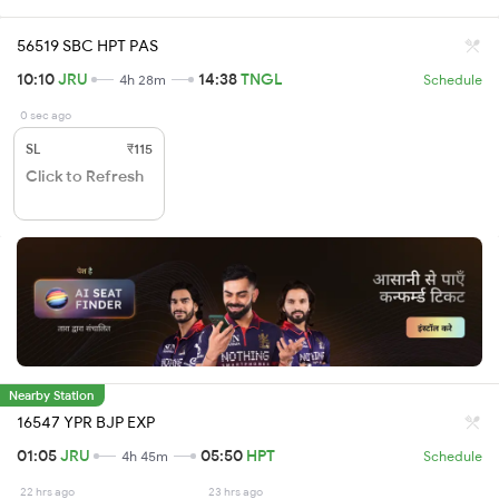
56519 SBC HPT PAS
10:10
JRU
14:38
TNGL
4h 28m
Schedule
0 sec ago
SL
₹115
Click to Refresh
Nearby Station
16547 YPR BJP EXP
01:05
JRU
05:50
HPT
4h 45m
Schedule
22 hrs ago
23 hrs ago