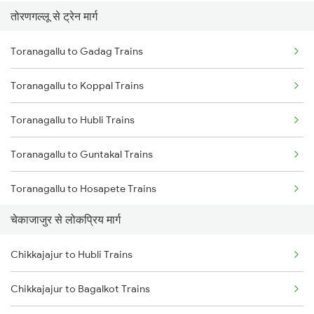
तोरणगल्लू से ट्रेन मार्ग
Chikkajajur to Kadur Trains
Toranagallu to Gadag Trains
Chikkajajur to Hubli Trains
Toranagallu to Koppal Trains
Chikkajajur to Tiptur Trains
Toranagallu to Hubli Trains
Chikkajajur to Yadgir Trains
Toranagallu to Guntakal Trains
Chikkajajur to Mysore Trains
Toranagallu to Hosapete Trains
Chikkajajur to Bellary Trains
चेकाजाजुर से लोकप्रिय मार्ग
Toranagallu to Bellary Trains
Chikkajajur to Hubli Trains
Toranagallu to Gooty Trains
Chikkajajur to Bagalkot Trains
Toranagallu to Dharwad Trains