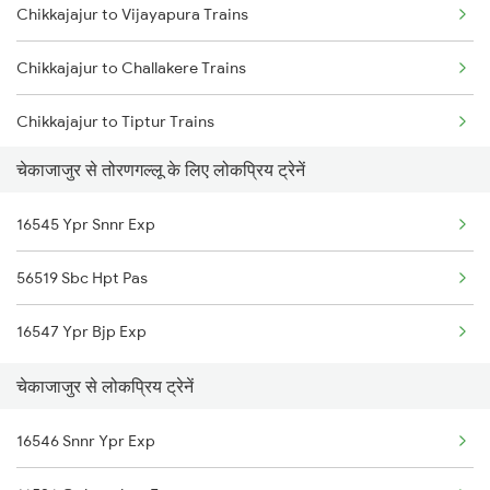
Chikkajajur to Vijayapura Trains
Toranagallu to Goa Trains
Chikkajajur to Challakere Trains
Toranagallu to Daroji Trains
Chikkajajur to Tiptur Trains
Toranagallu to Dhone Trains
चेकाजाजुर से तोरणगल्लू के लिए लोकप्रिय ट्रेनें
Chikkajajur to Kadur Trains
Toranagallu to Guntur Trains
16545 Ypr Snnr Exp
Chikkajajur to Ajmer Trains
Toranagallu to Vijayawada Trains
56519 Sbc Hpt Pas
Chikkajajur to Rayadurg Trains
Toranagallu to Maddikera Trains
16547 Ypr Bjp Exp
Chikkajajur to Dharwad Trains
चेकाजाजुर से लोकप्रिय ट्रेनें
Chikkajajur to Arsikere Trains
16546 Snnr Ypr Exp