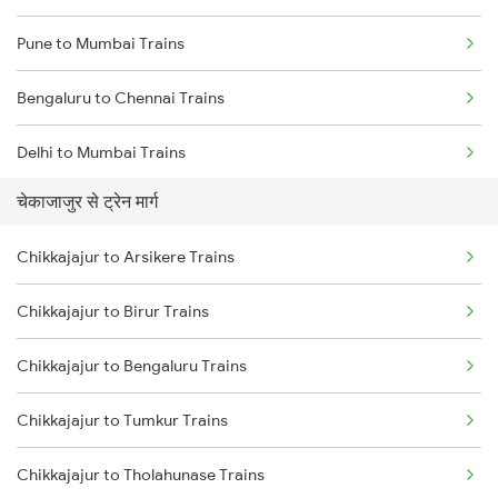
Pune to Mumbai Trains
Bengaluru to Chennai Trains
Delhi to Mumbai Trains
चेकाजाजुर से ट्रेन मार्ग
Mumbai to Pune Trains
Chikkajajur to Arsikere Trains
Delhi to Jammu Trains
Chikkajajur to Birur Trains
Mumbai to Delhi Trains
Chikkajajur to Bengaluru Trains
Mumbai to Goa Trains
Chikkajajur to Tumkur Trains
Chennai to Coimbatore Trains
Chikkajajur to Tholahunase Trains