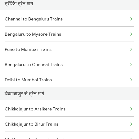
ट्रेंडिंग ट्रेन मार्ग
Chennai to Bengaluru Trains
Bengaluru to Mysore Trains
Pune to Mumbai Trains
Bengaluru to Chennai Trains
Delhi to Mumbai Trains
चेकाजाजुर से ट्रेन मार्ग
Mumbai to Pune Trains
Chikkajajur to Arsikere Trains
Delhi to Jammu Trains
Chikkajajur to Birur Trains
Mumbai to Delhi Trains