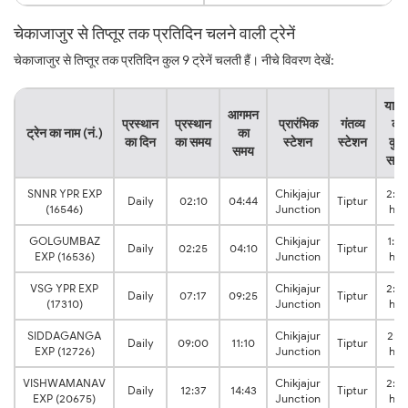
चेकाजाजुर से तिप्तूर तक प्रतिदिन चलने वाली ट्रेनें
चेकाजाजुर से तिप्तूर तक प्रतिदिन कुल 9 ट्रेनें चलती हैं। नीचे विवरण देखें:
यात्र
आगमन
प्रस्थान
प्रस्थान
प्रारंभिक
गंतव्य
का
ट्रेन का नाम (नं.)
का
का दिन
का समय
स्टेशन
स्टेशन
कुल
समय
समय
SNNR YPR EXP
Chikjajur
2:34
Daily
02:10
04:44
Tiptur
(16546)
Junction
hrs
GOLGUMBAZ
Chikjajur
1:45
Daily
02:25
04:10
Tiptur
EXP (16536)
Junction
hrs
VSG YPR EXP
Chikjajur
2:0
Daily
07:17
09:25
Tiptur
(17310)
Junction
hrs
SIDDAGANGA
Chikjajur
2:10
Daily
09:00
11:10
Tiptur
EXP (12726)
Junction
hrs
VISHWAMANAV
Chikjajur
2:0
Daily
12:37
14:43
Tiptur
EXP (20675)
Junction
hrs