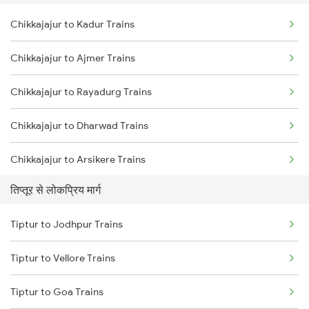
Chikkajajur to Kadur Trains
Tiptur to Bhadravati Trains
Chikkajajur to Ajmer Trains
Tiptur to Belagavi Trains
Chikkajajur to Rayadurg Trains
Tiptur to Shimoga Trains
Chikkajajur to Dharwad Trains
Chikkajajur to Arsikere Trains
तिप्तूर से लोकप्रिय मार्ग
Chikkajajur to Bellary Trains
Tiptur to Jodhpur Trains
Chikkajajur to Adagal Trains
Tiptur to Vellore Trains
Chikkajajur to Yadgir Trains
Tiptur to Goa Trains
Chikkajajur to Chitradurga Trains