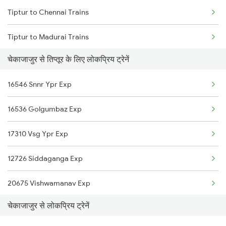
Tiptur to Chennai Trains
Chikkajajur to Tholahunase Trains
Tiptur to Madurai Trains
Chikkajajur to Hosapete Trains
चेकाजाजुर से तिप्तूर के लिए लोकप्रिय ट्रेनें
Tiptur to Marwar Trains
Chikkajajur to Jaipur Trains
16546 Snnr Ypr Exp
Tiptur to Mysore Trains
16536 Golgumbaz Exp
Tiptur to Pachhapur Trains
17310 Vsg Ypr Exp
Tiptur to Bengaluru Trains
12726 Siddaganga Exp
Tiptur to Tumkur Trains
20675 Vishwamanav Exp
Tiptur to Hubli Trains
चेकाजाजुर से लोकप्रिय ट्रेनें
11005 Puducherry Exp
Tiptur to Shimoga Trains