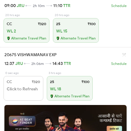
09:00
JRU
11:10
TTR
2h 10m
Schedule
20 hrs ago
20 hrs ago
CC
₹320
2S
₹100
WL 2
WL 15
Alternate Travel Plan
Alternate Travel Plan
20675 VISHWAMANAV EXP
12:37
JRU
14:43
TTR
2h 06m
Schedule
0 sec ago
3 hrs ago
CC
₹320
2S
₹100
Click to Refresh
WL 18
Alternate Travel Plan