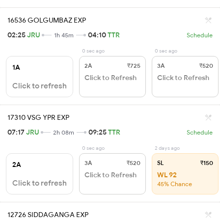
16536 GOLGUMBAZ EXP
02:25
JRU
04:10
TTR
1h 45m
Schedule
0 sec ago
0 sec ago
2A
₹725
3A
₹520
1A
Click to Refresh
Click to Refresh
Click to refresh
17310 VSG YPR EXP
07:17
JRU
09:25
TTR
2h 08m
Schedule
0 sec ago
2 days ago
3A
₹520
SL
₹150
2A
Click to Refresh
WL 92
Click to refresh
45% Chance
12726 SIDDAGANGA EXP