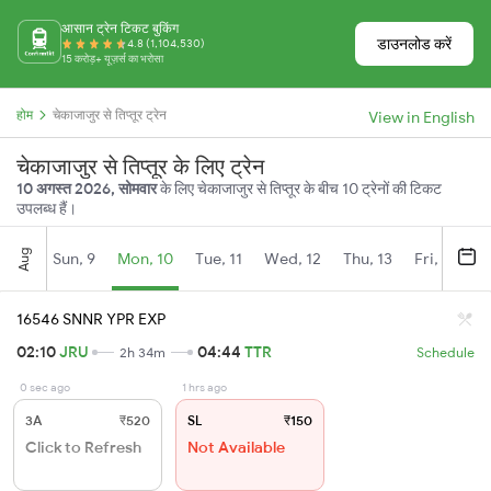
आसान ट्रेन टिकट बुकिंग
डाउनलोड करें
4.8 (1,104,530)
15 करोड़+ यूज़र्स का भरोसा
होम
चेकाजाजुर से तिप्तूर ट्रेन
View in English
चेकाजाजुर से तिप्तूर के लिए ट्रेन
10 अगस्त 2026, सोमवार
के लिए चेकाजाजुर से तिप्तूर के बीच 10 ट्रेनों की टिकट
उपलब्ध हैं।
Aug
Sun, 9
Mon, 10
Tue, 11
Wed, 12
Thu, 13
Fri, 14
S
16546 SNNR YPR EXP
02:10
JRU
04:44
TTR
2h 34m
Schedule
0 sec ago
1 hrs ago
3A
₹520
SL
₹150
Click to Refresh
Not Available