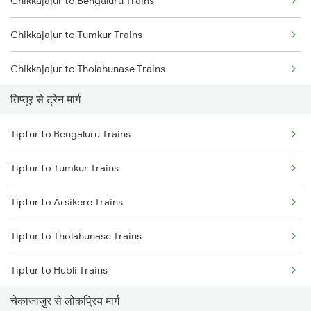
Chikkajajur to Bengaluru Trains
Mumbai to Goa Trains
Chikkajajur to Tumkur Trains
Chennai to Coimbatore Trains
Chikkajajur to Tholahunase Trains
तिप्तूर से ट्रेन मार्ग
Chikkajajur to Kadur Trains
Tiptur to Bengaluru Trains
Chikkajajur to Hubli Trains
Tiptur to Tumkur Trains
Chikkajajur to Yadgir Trains
Tiptur to Arsikere Trains
Chikkajajur to Mysore Trains
Tiptur to Tholahunase Trains
Chikkajajur to Bellary Trains
Tiptur to Hubli Trains
Chikkajajur to Chitradurga Trains
चेकाजाजुर से लोकप्रिय मार्ग
Tiptur to Dharwad Trains