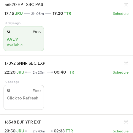
56520 HPT SBC PAS
17:15
JRU
19:20
TTR
2h 05m
Schedule
3 days ago
SL
₹105
AVL 9
Available
17392 SNNR SBC EXP
22:20
JRU
00:40
TTR
2h 20m
Schedule
0 sec ago
SL
₹150
Click to Refresh
16548 BJP YPR EXP
23:50
JRU
02:33
TTR
2h 43m
Schedule