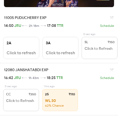
11005 PUDUCHERRY EXP
14:50
JRU
17:08
TTR
2h 18m
Schedule
0 sec ago
SL
₹150
2A
3A
Click to Refresh
Click to refresh
Click to refresh
12080 JANSHATABDI EXP
16:42
JRU
18:25
TTR
1h 43m
Schedule
0 sec ago
1 hrs ago
CC
₹350
2S
₹110
Click to Refresh
WL 30
62% Chance