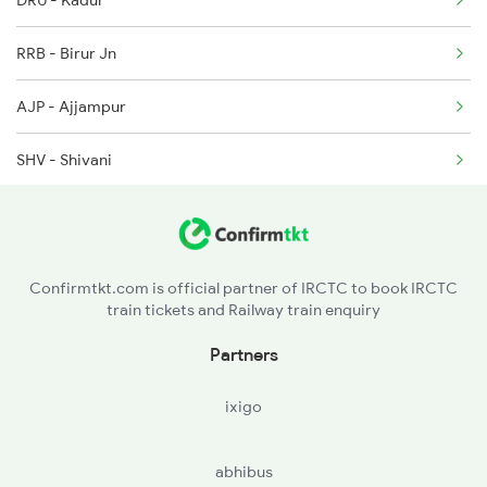
DRU - Kadur
56520 Seat Availability
RRB - Birur Jn
17392 Seat Availability
AJP - Ajjampur
16548 Seat Availability
SHV - Shivani
HSD - Hosadurga Road
RGI - Ramagiri
Confirmtkt.com is official partner of IRCTC to book IRCTC
train tickets and Railway train enquiry
HLK - Holalkere
Partners
ixigo
abhibus