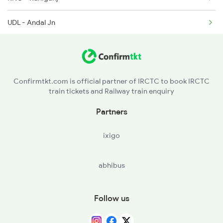
UDL - Andal Jn
13483 Farakka Exp
DUJ - Dubrajpur
13484 Farakka Exp
SURI - Siuri
13031 Hwh Jyg Exp
Confirmtkt.com is official partner of IRCTC to book IRCTC
train tickets and Railway train enquiry
SNT - Sainthia Jn
Partners
RPH - Rampur Hat
ixigo
NHT - Nalhati Jn
abhibus
MRR - Murarai
PKR - Pakur
Follow us
GMAN - Gumani