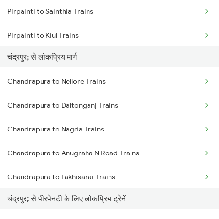
Pirpainti to Sainthia Trains
Chandrapura to Dehri On Sone Trains
Pirpainti to Kiul Trains
Chandrapura to Kanpur Trains
चंद्रपुर; से लोकप्रिय मार्ग
Pirpainti to Kolkata Trains
Chandrapura to Durgapur Trains
Chandrapura to Nellore Trains
Pirpainti to Burdwan Trains
Chandrapura to Daltonganj Trains
Pirpainti to Barh Trains
Chandrapura to Nagda Trains
Pirpainti to Patna Trains
Chandrapura to Anugraha N Road Trains
Pirpainti to Buxar Trains
Chandrapura to Lakhisarai Trains
Pirpainti to Varanasi Trains
चंद्रपुर; से पीरपेनटी के लिए लोकप्रिय ट्रेनें
Chandrapura to Chirkunda Trains
Pirpainti to Mughal Sarai Trains