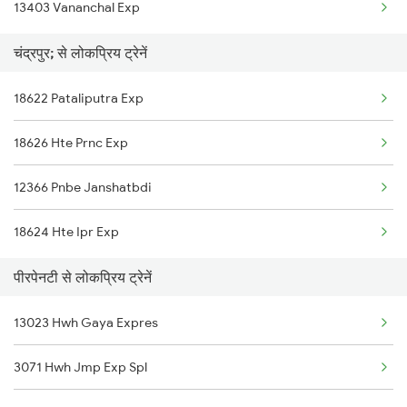
13403 Vananchal Exp
Chandrapura to Kahalgaon Trains
चंद्रपुर; से लोकप्रिय ट्रेनें
Chandrapura to Chittaranjan Trains
18622 Pataliputra Exp
Chandrapura to Kulti Trains
18626 Hte Prnc Exp
Chandrapura to Koderma Trains
12366 Pnbe Janshatbdi
Chandrapura to Dehkela Trains
18624 Hte Ipr Exp
Chandrapura to Tori Trains
पीरपेनटी से लोकप्रिय ट्रेनें
Chandrapura to Mairwa Trains
13023 Hwh Gaya Expres
3071 Hwh Jmp Exp Spl