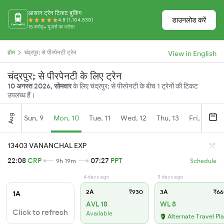
आसान ट्रेन टिकट बुकिंग
डाउनलोड करें
4.8 (1,104,530)
15 करोड़+ यूज़र्स का भरोसा
होम
चंद्रपुर; से पीरपेनटी ट्रेन
View in English
चंद्रपुर; से पीरपेनटी के लिए ट्रेन
10 अगस्त 2026, सोमवार
के लिए चंद्रपुर; से पीरपेनटी के बीच 1 ट्रेनों की टिकट
उपलब्ध हैं।
Aug
Sun, 9
Mon, 10
Tue, 11
Wed, 12
Thu, 13
Fri, 14
S
13403 VANANCHAL EXP
22:08
CRP
07:27
PPT
9h 19m
Schedule
4 days ago
3 days ago
2A
₹930
3A
₹66
1A
AVL 18
WL 8
Click to refresh
Available
Alternate Travel Pl