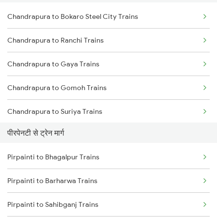
Chandrapura to Bokaro Steel City Trains
Delhi to Jammu Trains
Chandrapura to Ranchi Trains
Mumbai to Delhi Trains
Chandrapura to Gaya Trains
Mumbai to Goa Trains
Chandrapura to Gomoh Trains
Chennai to Coimbatore Trains
Chandrapura to Suriya Trains
पीरपेनटी से ट्रेन मार्ग
Chandrapura to Jehanabad Trains
Pirpainti to Bhagalpur Trains
Chandrapura to Dhanbad Trains
Pirpainti to Barharwa Trains
Chandrapura to Koderma Trains
Pirpainti to Sahibganj Trains
Chandrapura to Patna Trains