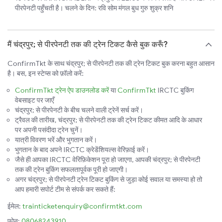
पीरपेनटी पहुँचती है। चलने के दिन: रवि सोम मंगल बुध गुरु शुक्र शनि
मैं चंद्रपुर; से पीरपेनटी तक की ट्रेन टिकट कैसे बुक करूँ?
ConfirmTkt के साथ चंद्रपुर; से पीरपेनटी तक की ट्रेन टिकट बुक करना बहुत आसान
है। बस, इन स्टेप्स को फ़ॉलो करें:
ConfirmTkt ट्रेन ऐप डाउनलोड करें
या
ConfirmTkt
IRCTC बुकिंग
वेबसाइट पर जाएँ
चंद्रपुर; से पीरपेनटी के बीच चलने वाली ट्रेनें सर्च करें।
ट्रैवल की तारीख, चंद्रपुर; से पीरपेनटी तक की ट्रेन टिकट कीमत आदि के आधार
पर अपनी पसंदीदा ट्रेन चुनें।
यात्री विवरण भरें और भुगतान करें।
भुगतान के बाद अपने IRCTC क्रेडेंशियल्स वेरिफ़ाई करें।
जैसे ही आपका IRCTC वेरिफ़िकेशन पूरा हो जाएगा, आपकी चंद्रपुर; से पीरपेनटी
तक की ट्रेन बुकिंग सफलतापूर्वक पूरी हो जाएगी।
अगर चंद्रपुर; से पीरपेनटी ट्रेन टिकट बुकिंग से जुड़ा कोई सवाल या समस्या हो तो
आप हमारी सपोर्ट टीम से संपर्क कर सकते हैं:
ईमेल:
trainticketenquiry@confirmtkt.com
फ़ोन:
08068243910