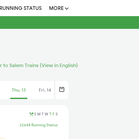
 RUNNING STATUS
MORE
 to Salem Trains (View in English)
Thu, 13
Fri, 14
S
M
T
W
T
F
S
22644 Running Status