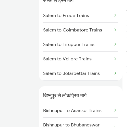
सेलम से ट्रेन मार्ग
Bishnupur to Mandi Trains
Salem to Erode Trains
Bishnupur to Asansol Trains
Salem to Coimbatore Trains
Bishnupur to Cuttack Trains
Salem to Tiruppur Trains
Bishnupur to Digha Trains
Salem to Vellore Trains
Bishnupur to Ernakulam Trains
Salem to Jolarpettai Trains
Bishnupur to Gaya Trains
Salem to Palakkad Trains
Bishnupur to Brahmapur Trains
बिश्नुपुर से लोकप्रिय मार्ग
Salem to Chennai Trains
Bishnupur to Bhubaneswar
Bishnupur to Asansol Trains
Trains
Salem to Ernakulam Trains
Bishnupur to Bhubaneswar