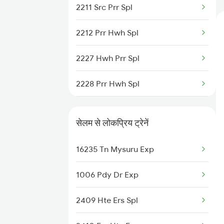
2211 Src Prr Spl
Bishnupur to Cuttack Trains
2212 Prr Hwh Spl
Bishnupur to Digha Trains
2227 Hwh Prr Spl
Bishnupur to Ernakulam Trains
2228 Prr Hwh Spl
2535 Shm Bje Spl
सेलम से लोकप्रिय ट्रेनें
2536 Bje Shm Spl
16235 Tn Mysuru Exp
2643 Patna Express
1006 Pdy Dr Exp
2644 Pnbe Ers Spl
2409 Hte Ers Spl
2815 Puri Anvt Spl