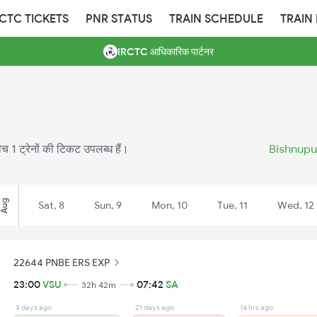
RCTC TICKETS
PNR STATUS
TRAIN SCHEDULE
TRAIN
IRCTC आधिकारिक पार्टनर
ीच 1 ट्रेनों की टिकट उपलब्ध हैं।
Bishnupur
Aug
Sat, 8
Sun, 9
Mon, 10
Tue, 11
Wed, 12
22644 PNBE ERS EXP
23:00
VSU
07:42
SA
32h 42m
3 days ago
21 days ago
14 hrs ago