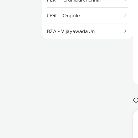
2521 Bju Ers Spl
OGL - Ongole
2522 Ers Bju Express
BZA - Vijayawada Jn
2601 Mas Maq Sf Exp
RJY - Rajamundry
VSKP - Visakhapatnam
VZM - Vizianagram Jn
CHE - Srikakulam Road
C
PSA - Palasa
BAM - Brahmapur