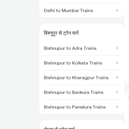
Delhi to Mumbai Trains
Mumbai to Pune Trains
बिश्नुपुर से ट्रेन मार्ग
Delhi to Jammu Trains
Bishnupur to Adra Trains
Mumbai to Delhi Trains
Bishnupur to Kolkata Trains
Mumbai to Goa Trains
Bishnupur to Kharagpur Trains
Chennai to Coimbatore Trains
Bishnupur to Bankura Trains
Bishnupur to Panskura Trains
Bishnupur to Purulia Trains