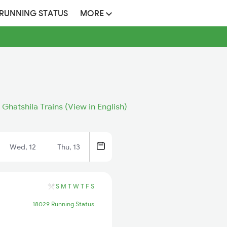
 RUNNING STATUS
MORE
 Ghatshila Trains (View in English)
Wed, 12
Thu, 13
S
M
T
W
T
F
S
18029 Running Status