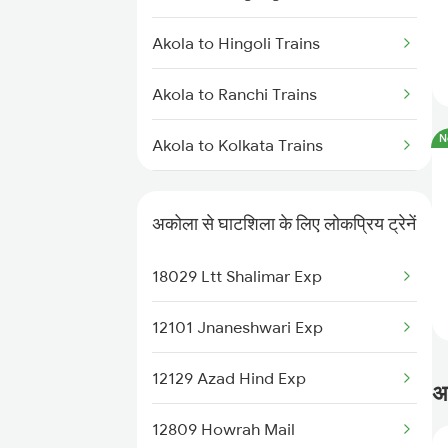
Ghatshila to Rupsa Trains
Akola to Hingoli Trains
Ghatshila to Bamra Trains
Akola to Ranchi Trains
Ghatshila to Bilaspur Trains
N
Akola to Kolkata Trains
Akola to Igatpuri Trains
अकोला से घाटशिला के लिए लोकप्रिय ट्रेनें
Akola to Indore Trains
18029 Ltt Shalimar Exp
Akola to Jalna Trains
12101 Jnaneshwari Exp
Akola to Jamnagar Trains
12129 Azad Hind Exp
अ
Akola to Jammu Trains
12809 Howrah Mail