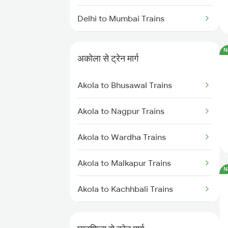
Delhi to Mumbai Trains
Mumbai to Pune Trains
N
अकोला से ट्रेन मार्ग
Delhi to Jammu Trains
Akola to Bhusawal Trains
Mumbai to Delhi Trains
Akola to Nagpur Trains
Mumbai to Goa Trains
Akola to Wardha Trains
Chennai to Coimbatore Trains
Akola to Malkapur Trains
N
Akola to Kachhbali Trains
Akola to Jalgaon Trains