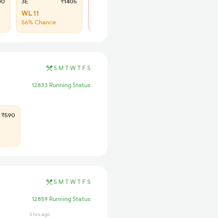
00
3E
₹1405
SL
₹590
WL 11
Regret
56% Chance
No more booking
S
M
T
W
T
F
S
12833 Running Status
₹590
S
M
T
W
T
F
S
12859 Running Status
3 hrs ago