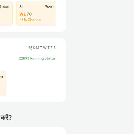
1405
SL
₹590
WL 70
43% Chance
S
M
T
W
T
F
S
22893 Running Status
90
करें?