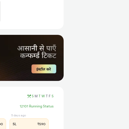
S
M
T
W
T
F
S
12101 Running Status
5 days ago
00
SL
₹590