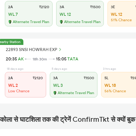
2A
₹2120
3A
₹1500
3E
₹
WL 7
WL 12
WL 12
51% Chance
Alternate Travel Plan
Alternate Travel Plan
earby Station
22893 SNSI HOWRAH EXP
20:35
AK
15:05
TATA
18h 30m
18 days ago
5 days ago
3 hrs ago
2A
₹2120
3A
₹1500
SL
₹5
WL 2
WL 3
WL 18
Low Chance
56% Chance
Alternate Travel Plan
कोला से घाटशिला तक की ट्रेनें ConfirmTkt से क्यों बुक 