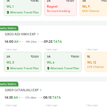
1A
₹3545
2A
₹2120
3A
₹15
WL 1
Regret
WL 9
No more booking
56% Chance
Alternate Travel Plan
earby Station
12833 ADI HWH EXP
14:00
AK
09:25
TATA
19h 25m
1 days ago
1 days ago
1 days ago
2A
₹2120
3A
₹1500
SL
WL 3
WL 6
WL 12
61% Chance
Alternate Travel Plan
Alternate Travel Plan
earby Station
12859 GITANJALI EXP
14:35
AK
08:13
TATA
17h 38m
1 days ago
1 days ago
1 days ago