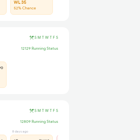
WL 35
52% Chance
S
M
T
W
T
F
S
12129 Running Status
90
S
M
T
W
T
F
S
12809 Running Status
8 days ago
2 days ago