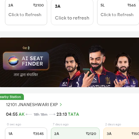
2A
₹2100
SL
₹565
3A
Click to Refresh
Click to Refresh
Click to refresh
earby Station
12101 JNANESHWARI EXP
04:55
AK
23:13
TATA
18h 18m
0 sec ago
7 days ago
2 days ago
1A
₹3545
2A
₹2120
3A
₹15