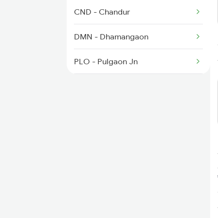
CND - Chandur
DMN - Dhamangaon
PLO - Pulgaon Jn
WR - Wardha Jn
AJNI - Ajninagpur
NGP - Nagpur
NITR - Nsc Bose Itwari
KP - Kamptee
BRD - Bhandara Road