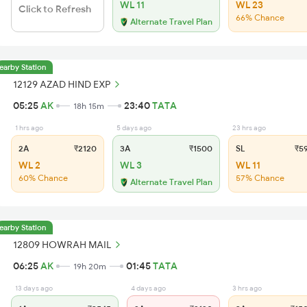
WL 11
WL 23
Click to Refresh
66% Chance
Alternate Travel Plan
earby Station
12129 AZAD HIND EXP
05:25
AK
23:40
TATA
18h 15m
1 hrs ago
5 days ago
23 hrs ago
2A
₹2120
3A
₹1500
SL
₹5
WL 2
WL 3
WL 11
60% Chance
57% Chance
Alternate Travel Plan
earby Station
12809 HOWRAH MAIL
06:25
AK
01:45
TATA
19h 20m
13 days ago
4 days ago
3 hrs ago