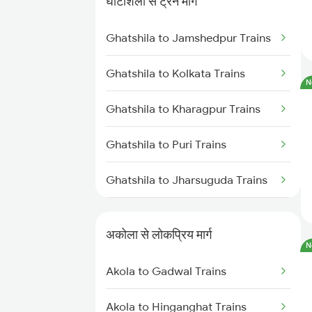
घाटशिला से ट्रेन मार्ग
Akola to Shegaon Trains
Ghatshila to Jamshedpur Trains
Akola to Murtizapur Trains
Ghatshila to Kolkata Trains
N
Akola to Raipur Trains
Ghatshila to Kharagpur Trains
Akola to Durg Trains
Ghatshila to Puri Trains
Akola to Dhamangaon Trains
Ghatshila to Jharsuguda Trains
Akola to Bilaspur Trains
Ghatshila to New Delhi Trains
Akola to Pulgaon Trains
अकोला से लोकप्रिय मार्ग
N
Ghatshila to Goilkera Trains
Akola to Gadwal Trains
Ghatshila to Bhubaneswar Trains
Akola to Hinganghat Trains