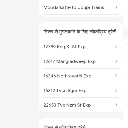
Tirur to New Delhi Trains
Moodalkatte to Udupi Trains
Moodalkatte to New Delhi Trains
तिरूर से मुगलकाते के लिए लोकप्रिय ट्रेनें
Moodalkatte to Holenarasipur
Trains
12789 Kcg Kt Sf Exp
Moodalkatte to Pune Trains
12617 Mangladweep Exp
Moodalkatte to Kanhangad
16346 Nethravathi Exp
Trains
16312 Tvcn Sgnr Exp
Moodalkatte to Mavalli Trains
22653 Tvc Nzm Sf Exp
Moodalkatte to Ankola Trains
12217 Sampark Kranthi
तिरूर से लोकप्रिय ट्रेनें