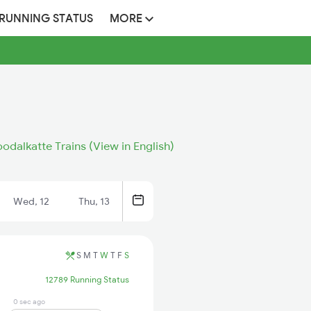
 RUNNING STATUS
MORE
oodalkatte Trains (View in English)
Wed, 12
Thu, 13
S
M
T
W
T
F
S
12789 Running Status
0 sec ago