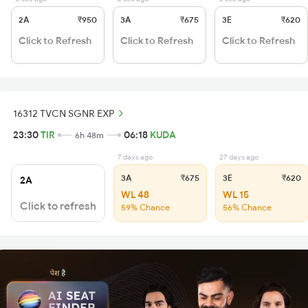
2A
₹950
3A
₹675
3E
₹620
Click to Refresh
Click to Refresh
Click to Refresh
16312 TVCN SGNR EXP
23:30
TIR
06:18
KUDA
6h 48m
7 days ago
27 days ago
3A
₹675
3E
₹620
2A
WL 48
WL 15
Click to refresh
59% Chance
56% Chance