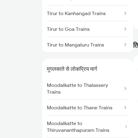
Tirur to Kanhangad Trains
Tirur to Goa Trains
त
Tirur to Mangaluru Trains
Tirur to Chennai Trains
मुगलकाते से लोकप्रिय मार्ग
Tirur to Manjeshwar Trains
Moodalkatte to Thalassery
Tirur to Mahesana Trains
Trains
Tirur to Mathura Trains
Moodalkatte to Thane Trains
Tirur to Nagercoil Trains
Moodalkatte to
Thiruvananthapuram Trains