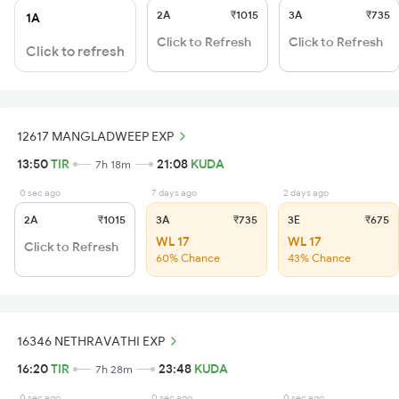
2A
₹1015
3A
₹735
1A
Click to Refresh
Click to Refresh
Click to refresh
12617 MANGLADWEEP EXP
13:50
TIR
21:08
KUDA
7h 18m
0 sec ago
7 days ago
2 days ago
2A
₹1015
3A
₹735
3E
₹675
WL 17
WL 17
Click to Refresh
60% Chance
43% Chance
16346 NETHRAVATHI EXP
16:20
TIR
23:48
KUDA
7h 28m
0 sec ago
0 sec ago
0 sec ago