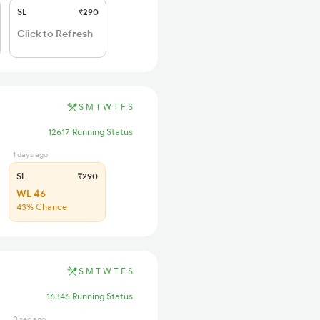
SL
₹290
Click to Refresh
S
M
T
W
T
F
S
12617 Running Status
1 days ago
SL
₹290
WL 46
43% Chance
S
M
T
W
T
F
S
16346 Running Status
0 sec ago