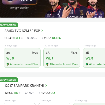
earby Station
22653 TVC NZM SF EXP
05:40
CLT
11:36
KUDA
5h 56m
6 days ago
10 days ago
6 days ago
2A
₹925
3A
₹675
3E
WL 5
WL 9
WL 5
Alternate Travel Plan
Alternate Travel Plan
Alternate T
earby Station
12217 SAMPARK KRANTHI
12:45
TIR
19:00
UD
6h 15m
0 sec ago
0 sec ago
20 days ago