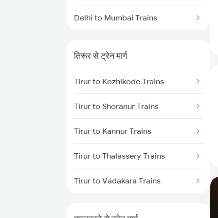
Delhi to Mumbai Trains
Mumbai to Pune Trains
तिरूर से ट्रेन मार्ग
Delhi to Jammu Trains
Tirur to Kozhikode Trains
Mumbai to Delhi Trains
Tirur to Shoranur Trains
Mumbai to Goa Trains
Tirur to Kannur Trains
Chennai to Coimbatore Trains
Tirur to Thalassery Trains
Tirur to Vadakara Trains
Tirur to Kasaragod Trains