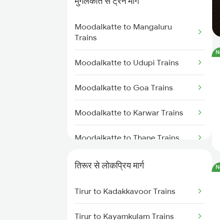
मुगलकाते से ट्रेन मार्ग
Tirur to Mangaluru Trains
Moodalkatte to Mangaluru
Tirur to Ernakulam Trains
Trains
N
Tirur to Payyanur Trains
Moodalkatte to Udupi Trains
Tirur to Kanhangad Trains
Moodalkatte to Goa Trains
Tirur to Kuttippuram Trains
Moodalkatte to Karwar Trains
Tirur to Aluva Trains
Moodalkatte to Thane Trains
Moodalkatte to Kumta Trains
तिरूर से लोकप्रिय मार्ग
N
Moodalkatte to Baindur Trains
Tirur to Kadakkavoor Trains
Tirur to Kayamkulam Trains