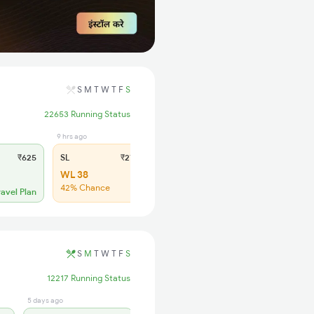
S
M
T
W
T
F
S
22653 Running Status
9 hrs ago
₹625
SL
₹270
WL 38
42% Chance
ravel Plan
S
M
T
W
T
F
S
12217 Running Status
5 days ago
4 days ago