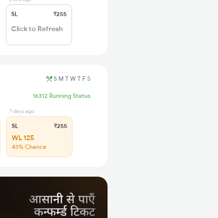
SL
₹255
Click to Refresh
S
M
T
W
T
F
S
16312 Running Status
7 days ago
SL
₹255
WL 125
43% Chance