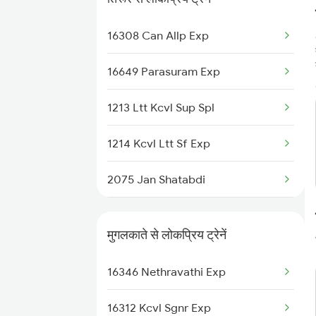
16308 Can Allp Exp
16649 Parasuram Exp
1213 Ltt Kcvl Sup Spl
1214 Kcvl Ltt Sf Exp
2075 Jan Shatabdi
2076 Jan Shatabdi
मुगलकाते से लोकप्रिय ट्रेनें
2081 Jan Shatabdi
16346 Nethravathi Exp
2082 Jan Shatabdi
16312 Kcvl Sgnr Exp