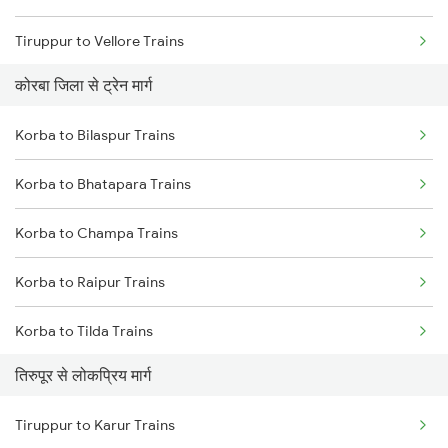
Tiruppur to Vellore Trains
कोरबा जिला से ट्रेन मार्ग
Tiruppur to Jolarpettai Trains
Korba to Bilaspur Trains
Tiruppur to Ernakulam Trains
Korba to Bhatapara Trains
Tiruppur to Chennai Trains
Korba to Champa Trains
Tiruppur to Aluva Trains
Korba to Raipur Trains
Korba to Tilda Trains
तिरुपूर से लोकप्रिय मार्ग
Korba to Janjgir Trains
Tiruppur to Karur Trains
Korba to Rajnandgaon Trains