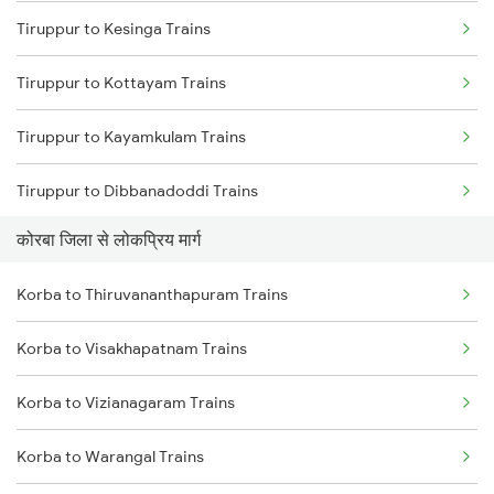
Tiruppur to Kesinga Trains
Korba to Durg Trains
Tiruppur to Kottayam Trains
Korba to Kachhbali Trains
Tiruppur to Kayamkulam Trains
Korba to Kamptee Trains
Tiruppur to Dibbanadoddi Trains
Korba to Tumsar Trains
कोरबा जिला से लोकप्रिय मार्ग
Tiruppur to Goa Trains
Korba to Kharharkuda Trains
Korba to Thiruvananthapuram Trains
Tiruppur to Morappur Trains
Korba to Nagpur Trains
Korba to Visakhapatnam Trains
Tiruppur to Mangaluru Trains
Korba to Bobbili Trains
Korba to Vizianagaram Trains
Tiruppur to Chennai Trains
Korba to Warangal Trains
Tiruppur to Mancherial Trains