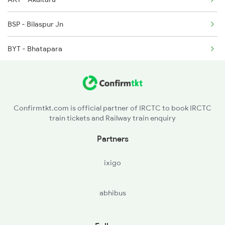
BSP - Bilaspur Jn
BYT - Bhatapara
R - Raipur Jn
DURG - Durg
Confirmtkt.com is official partner of IRCTC to book IRCTC
train tickets and Railway train enquiry
RJN - Raj Nandgaon
Partners
DGG - Dongargarh
ixigo
G - Gondia Jn
abhibus
TMR - Tumsar Road
BRD - Bhandara Road