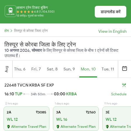
आसान ट्रेन टिकट बुकिंग
डाउनलोड करें
4.8 (1,104,530)
15 करोड़+ यूज़र्स का भरोसा
होम
तिरुपूर से कोरबा जिला ट्रेन
View in English
तिरुपूर से कोरबा जिला के लिए ट्रेन
10 अगस्त 2026, सोमवार
के लिए तिरुपूर से कोरबा जिला के बीच 1 ट्रेनों की टिकट
उपलब्ध हैं।
Aug
Thu, 6
Fri, 7
Sat, 8
Sun, 9
Mon, 10
Tue, 11
Wed, 
22648 TVCN KRBA SF EXP
16:10
TUP
03:00
KRBA
34h 50m
Schedule
2 hrs ago
1 days ago
11 hrs ago
2A
₹3085
3A
₹2160
3E
WL 12
WL 16
WL 12
Alternate Travel Plan
Alternate Travel Plan
Alternate Tr