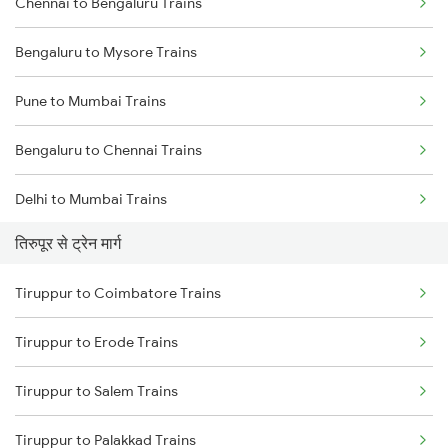
Chennai to Bengaluru Trains
Bengaluru to Mysore Trains
Pune to Mumbai Trains
Bengaluru to Chennai Trains
Delhi to Mumbai Trains
तिरुपूर से ट्रेन मार्ग
Mumbai to Pune Trains
Tiruppur to Coimbatore Trains
Delhi to Jammu Trains
Tiruppur to Erode Trains
Mumbai to Delhi Trains
Tiruppur to Salem Trains
Mumbai to Goa Trains
Tiruppur to Palakkad Trains
Chennai to Coimbatore Trains