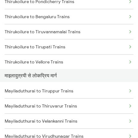
Thirukoilure to Pondicherry Trains
Mayiladuthurai to Cuddalore Trains
Thirukoilure to Bengaluru Trains
Mayiladuthurai to Melmaruvathur Trains
Thirukoilure to Tiruvannamalai Trains
Mayiladuthurai to Pandaravadai Trains
Thirukoilure to Tirupati Trains
Thirukoilure to Vellore Trains
माइलादुत्रयी से लोकप्रिय मार्ग
Thirukoilure to Birur Trains
Mayiladuthurai to Tiruppur Trains
Thirukoilure to Mannargudi Trains
Mayiladuthurai to Thiruvarur Trains
Mayiladuthurai to Velankanni Trains
Mayiladuthurai to Virudhunagar Trains