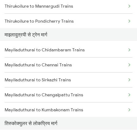
Thirukoilure to Mannargudi Trains
Chennai to Coimbatore Trains
Thirukoilure to Pondicherry Trains
माइलादुत्रयी से ट्रेन मार्ग
Thirukoilure to Birur Trains
Mayiladuthurai to Chidambaram Trains
Thirukoilure to Bengaluru Trains
Mayiladuthurai to Chennai Trains
Mayiladuthurai to Sirkazhi Trains
Mayiladuthurai to Chengalpattu Trains
Mayiladuthurai to Kumbakonam Trains
तिरुकोक्युलर से लोकप्रिय मार्ग
Mayiladuthurai to Thanjavur Trains