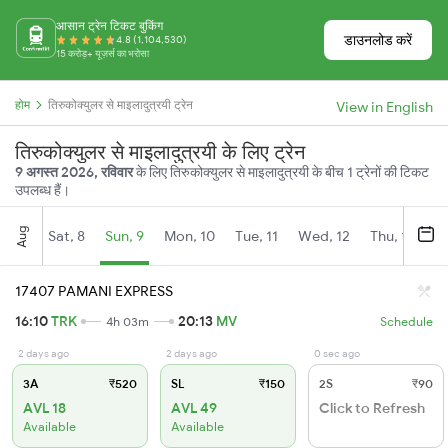
आसान ट्रेन टिकट बुकिंग
डाउनलोड करें
4.8 (1,104,530)
15 करोड़+ यूज़र्स का भरोसा
होम
तिरुकोक्युलर से माइलादुत्रयी ट्रेन
View in English
तिरुकोक्युलर से माइलादुत्रयी के लिए ट्रेन
9 अगस्त 2026, रविवार
के लिए तिरुकोक्युलर से माइलादुत्रयी के बीच 1 ट्रेनों की टिकट
उपलब्ध हैं।
Aug
Sat, 8
Sun, 9
Mon, 10
Tue, 11
Wed, 12
Thu, 13
Fr
17407 PAMANI EXPRESS
16:10
TRK
20:13
MV
4h 03m
Schedule
2 days ago
2 days ago
0 sec ago
3A
₹520
SL
₹150
2S
₹90
AVL 18
AVL 49
Click to Refresh
Available
Available