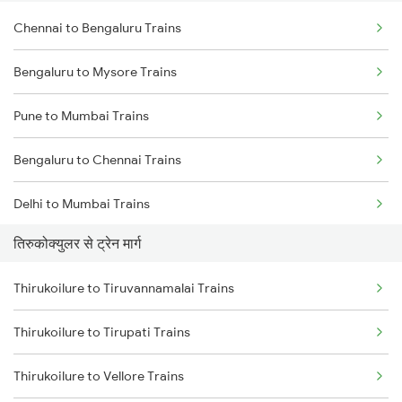
Chennai to Bengaluru Trains
Bengaluru to Mysore Trains
Pune to Mumbai Trains
Bengaluru to Chennai Trains
Delhi to Mumbai Trains
तिरुकोक्युलर से ट्रेन मार्ग
Mumbai to Pune Trains
Thirukoilure to Tiruvannamalai Trains
Delhi to Jammu Trains
Thirukoilure to Tirupati Trains
Mumbai to Delhi Trains
Thirukoilure to Vellore Trains
Mumbai to Goa Trains